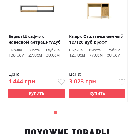
я
Берил Шкафчик
Кларк Стол письменный
К
навесной антрацит/дуб
1D/120 дуб крафт
к
каменный ВМВ Холдинг
золотой ВМВ Холдинг
Х
Ширина
Высота
Глубина
Ширина
Высота
Глубина
С
138.0см
27.0см
30.0см
120.0см
77.0см
60.0см
Цена:
Цена:
Ц
1 444 грн
3 023 грн
1
Купить
Купить
ПОХОЖИЕ ТОВАРЫ