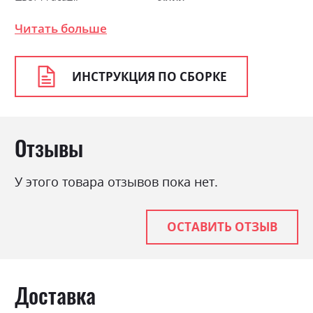
Цвет (Корпус):
графіт/дуб сонома
Читать больше
Цвет материала
графіт/дуб сонома/білий
Стиль
мінімалізм, модерн
ИНСТРУКЦИЯ ПО СБОРКЕ
Материал
ламінована ДСП
Отзывы
У этого товара отзывов пока нет.
ОСТАВИТЬ ОТЗЫВ
Доставка