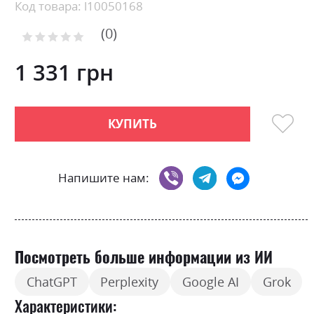
Skip
Код товара: l10050168
to
0
the
Рейтинг:
0
100
beginning
% of
of
1 331 грн
the
images
gallery
КУПИТЬ
Напишите нам:
Посмотреть больше информации из ИИ
ChatGPT
Perplexity
Google AI
Grok
Характеристики