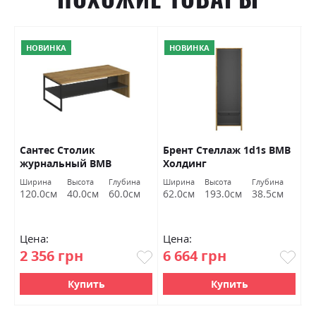
НОВИНКА
НОВИНКА
TV
Сантес Столик
Брент Стеллаж 1d1s ВМВ
К
журнальный ВМВ
Холдинг
б
Холдинг
Х
а
Ширина
Высота
Глубина
Ширина
Высота
Глубина
С
м
120.0см
40.0см
60.0см
62.0см
193.0см
38.5см
Цена:
Цена:
Ц
2 356 грн
6 664 грн
1
Купить
Купить