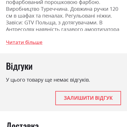
пофарбований порошковою фарбою.
Виробництво Туреччина. Довжина ручки 120
см в шафах та пеналах. Регульовані ніжки.
Завіси: GTV Польща, з дотягувачами. В
Антресолях наявність газавого амортизатора
для плавного відкриття фасаду та відкриття
Читати більше
фасаду без ручки, механізм Tip On GTV. В
комодах та тумбах направляючі: GTV Польща
з дотягувачами. Кришка комоду 32 мм.
Відгуки
Фабрика:
Luxe Studio
У цього товару ще немає відгуків.
Колір (Фасад):
Антрацит, Білий аляска,
Бетон світлий, Бетон
темний, Венге магія, Дуб
ЗАЛИШИТИ ВІДГУК
к'янті, Дуб крафт золотий,
Дуб сонома світлий, Дуб
сонома трюфель, Сатин,
Шиншила
Доставка
Колір (Корпус):
Антрацит, Білий аляска,