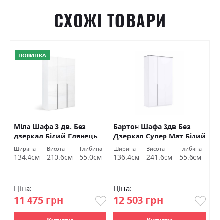
СХОЖІ ТОВАРИ
НОВИНКА
р
Міла Шафа 3 дв. Без
Бартон Шафа 3дв Без
Л
дзеркал Білий Глянець
Дзеркал Супер Мат Білий
г
Міромарк
Міромарк
М
Ширина
Висота
Глибина
Ширина
Висота
Глибина
Ш
134.4см
210.6см
55.0см
136.4см
241.6см
55.6см
2
Ціна:
Ціна:
Ц
11 475 грн
12 503 грн
1
Купити
Купити