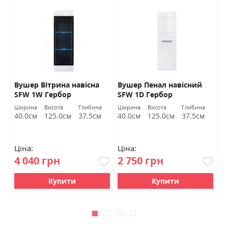
Вушер Вітрина навісна
Вушер Пенал навісний
В
SFW 1W Гербор
SFW 1D Гербор
2
а
Ширина
Висота
Глибина
Ширина
Висота
Глибина
Ш
м
40.0см
125.0см
37.5см
40.0см
125.0см
37.5см
9
Ціна:
Ціна:
Ц
4 040 грн
2 750 грн
7
Купити
Купити