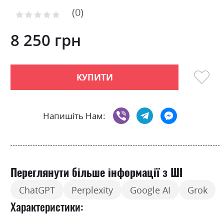
to
0
the
Рейтинг:
0
100
beginning
% of
of
8 250 грн
the
images
gallery
КУПИТИ
Напишіть Нам:
Переглянути більше інформації з ШІ
ChatGPT
Perplexity
Google AI
Grok
Характеристики