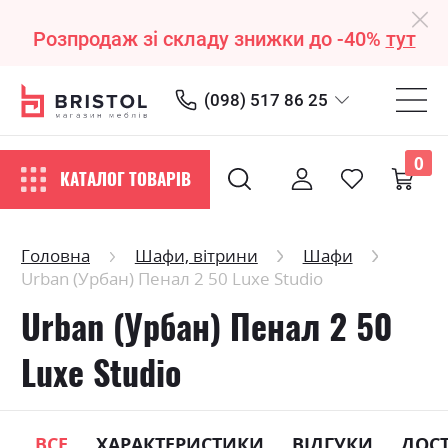
Розпродаж зі складу знижки до -40%
тут
(098) 517 86 25
0
КАТАЛОГ ТОВАРІВ
Головна
Шафи, вітрини
Шафи
Urban (Урбан) Пенал 2 50 Luxe Studio
Urban (Урбан) Пенал 2 50
Luxe Studio
ВСЕ
ХАРАКТЕРИСТИКИ
ВІДГУКИ
ДОС