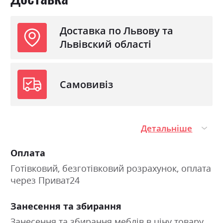
Бетон світлий, Бетон
темний, Венге магія, Дуб
к'янті, Дуб крафт золотий,
Доставка по Львову та
Дуб сонома світлий, Дуб
Львівский області
сонома трюфель, Сатин,
Шиншила
Колір матеріалу
Антрацит, Білий аляска,
Бетон світлий, Бетон
Самовивіз
темний, Венге магія, Дуб
к'янті, Дуб крафт золотий,
Дуб сонома світлий, Дуб
сонома трюфель, Сатин,
Шиншила
Детальніше
Стиль
мінімалізм, модерн
Оплата
Матеріал
ламінована ДСП
Готівковий, безготівковий розрахунок, оплата
через Приват24
Занесення та збирання
Занесення та збирання меблів в ціну товару