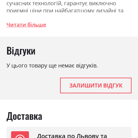
сучасних технологій, гарантує виключно
приємні ціни при найбагатшому дизайні та
зовнішньому вигляді.
Читати більше
Фабрика:
БРВ Україна
Відгуки
Колір (Фасад):
черешня антична
Колір (Корпус):
черешня антична
У цього товару ще немає відгуків.
Колір матеріалу
черешня антична
Стиль
класика, ретро
ЗАЛИШИТИ ВІДГУК
Матеріал
ламінована ДСП з МДФ
Доставка
Доставка по Львову та