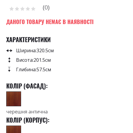
of
0
the
Рейтинг:
images
0
100
% of
gallery
ДАНОГО ТОВАРУ НЕМАЄ В НАЯВНОСТІ
ХАРАКТЕРИСТИКИ
Ширина:
320.5см
Висота:
201.5см
Глибина:
57.5см
КОЛІР (ФАСАД):
черешня антична
КОЛІР (КОРПУС):