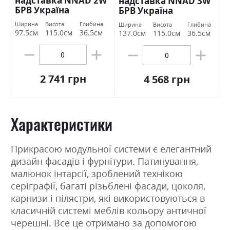
надставка NNAD 2W
надставка NNAD 3W
БРВ Україна
БРВ Україна
Ширина
Висота
Глибина
Ширина
Висота
Глибина
97.5см
115.0см
36.5см
137.0см
115.0см
36.5см
2 741 грн
4 568 грн
Характеристики
Прикрасою модульної системи є елегантний
дизайн фасадів і фурнітури. Патинування,
малюнок інтарсії, зроблений технікою
серіграфії, багаті різьблені фасади, цоколя,
карнизи і пілястри, які використовуються в
класичній системі меблів кольору античної
черешні. Все це отримано за допомогою