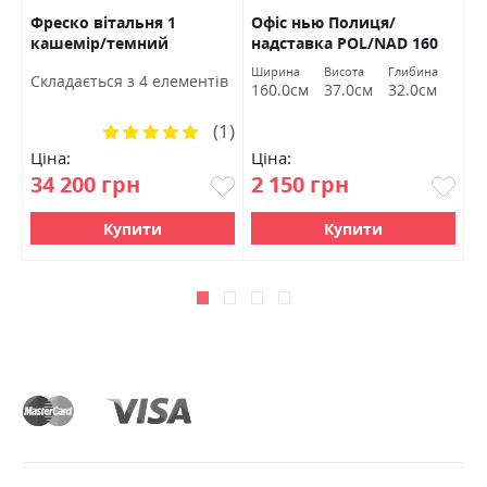
Фреско вітальня 1
Офіс нью Полиця/
Д
кашемір/темний
надставка POL/NAD 160
У
мармур БРВ Україна
Гербор
Ширина
Висота
Глибина
в
Cкладається з 4 елементів
C
160.0см
37.0см
32.0см
(1)
Рейтинг:
100%
Ціна:
Ціна:
Ц
34 200 грн
2 150 грн
1
Купити
Купити