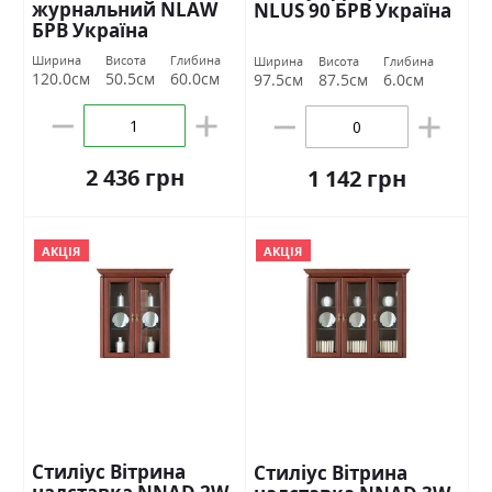
журнальний NLAW
NLUS 90 БРВ Україна
БРВ Україна
Ширина
Висота
Глибина
Ширина
Висота
Глибина
120.0см
50.5см
60.0см
97.5см
87.5см
6.0см
2 436 грн
1 142 грн
АКЦІЯ
АКЦІЯ
Стиліус Вітрина
Стиліус Вітрина