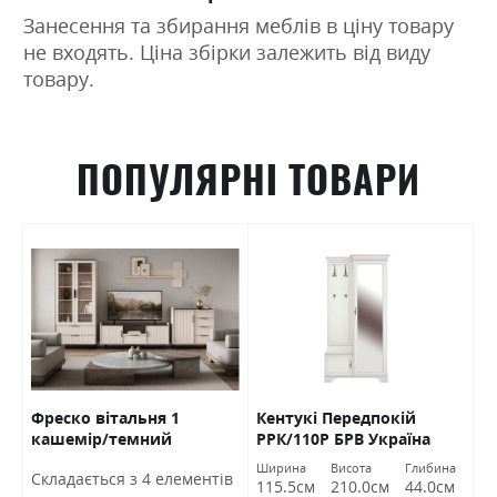
Занесення та збирання меблів в ціну товару
не входять. Ціна збірки залежить від виду
товару.
ПОПУЛЯРНІ ТОВАРИ
Фреско вітальня 1
Кентукі Передпокій
К
кашемір/темний
РРК/110Р БРВ Україна
Б
мармур БРВ Україна
а
Ширина
Висота
Глибина
Ш
Cкладається з 4 елементів
м
115.5см
210.0см
44.0см
1