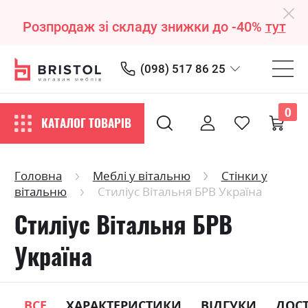
Розпродаж зі складу знижки до -40%
тут
(098) 517 86 25
0
КАТАЛОГ ТОВАРІВ
Головна
Меблі у вітальню
Стінки у
вітальню
Стиліус Вітальня БРВ Україна
Стиліус Вітальня БРВ
Україна
ВСЕ
ХАРАКТЕРИСТИКИ
ВІДГУКИ
ДОС