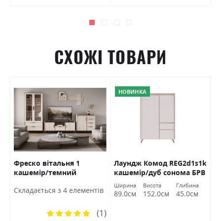
СХОЖІ ТОВАРИ
НОВИНКА
Фреско вітальня 1
Лаундж Комод REG2d1s1k
К
РВ
кашемір/темний
кашемір/дуб сонома БРВ
Б
мармур БРВ Україна
Україна
Ширина
Висота
Глибина
в
Cкладається з 4 елементів
C
89.0см
152.0см
45.0см
(1)
Рейтинг: