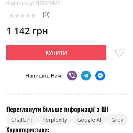
beginning
Код товару: l10001420
of
0
the
Рейтинг:
images
0
100
% of
gallery
1 142 грн
КУПИТИ
Напишіть Нам:
Переглянути більше інформації з ШІ
ChatGPT
Perplexity
Google AI
Grok
Характеристики