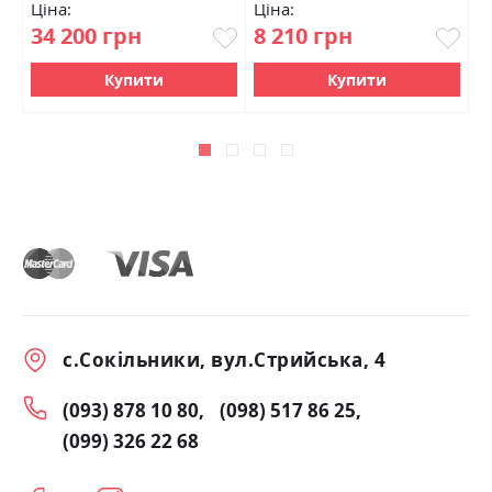
100%
Ціна:
Ціна:
Ц
34 200 грн
8 210 грн
1
Купити
Купити
с.Сокільники, вул.Стрийська, 4
(093) 878 10 80
(098) 517 86 25
(099) 326 22 68