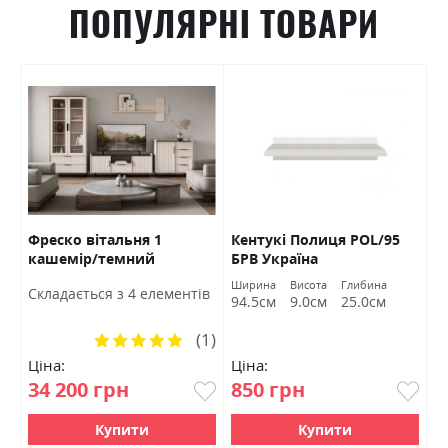
ПОПУЛЯРНІ ТОВАРИ
Фреско вітальня 1
Кентукі Полиця POL/95
К
кашемір/темний
БРВ Україна
S
мармур БРВ Україна
а
Ширина
Висота
Глибина
Ш
Cкладається з 4 елементів
м
94.5см
9.0см
25.0см
9
(1)
Рейтинг:
100%
Ціна:
Ціна:
Ц
34 200 грн
850 грн
1
Купити
Купити