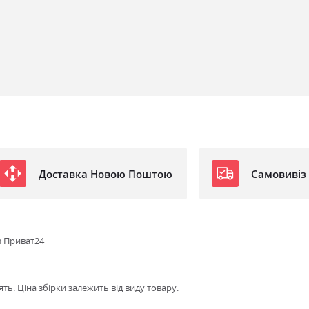
Доставка Новою Поштою
Самовивіз
з Приват24
ть. Ціна збірки залежить від виду товару.