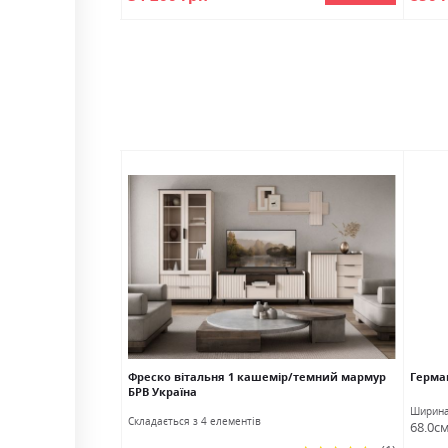
 Україна
Фреско вітальня 1 кашемір/темний мармур
Герман
БРВ Україна
Ширин
Cкладається з 4 елементів
68.0с