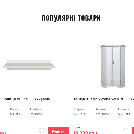
ПОПУЛЯРНІ ТОВАРИ
і Полиця POL/95 БРВ Україна
Кентукі Шафа кутова SZFN 2D БРВ 
а
Висота
Глибина
Ширина
Висота
Глибина
м
9.0см
25.0см
97.5см
225.0см
97.5см
Ціна:
Купити
грн
19 300 грн