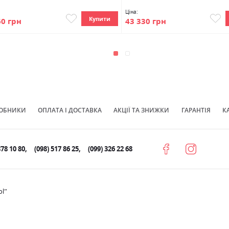
Ціна:
Купити
43 330 грн
60 грн
ОБНИКИ
ОПЛАТА І ДОСТАВКА
АКЦІЇ ТА ЗНИЖКИ
ГАРАНТІЯ
К
878 10 80
(098) 517 86 25
(099) 326 22 68
ol”