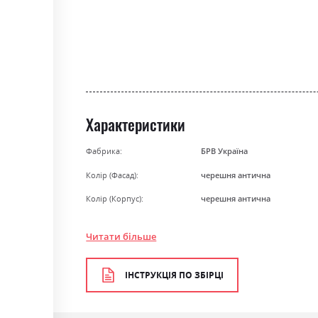
gallery
Характеристики
Фабрика:
БРВ Україна
Колір (Фасад):
черешня антична
Колір (Корпус):
черешня антична
Колір матеріалу
черешня антична
Читати більше
Стиль
класика, ретро
Матеріал
ламінована ДСП з МДФ
ІНСТРУКЦІЯ ПО ЗБІРЦІ