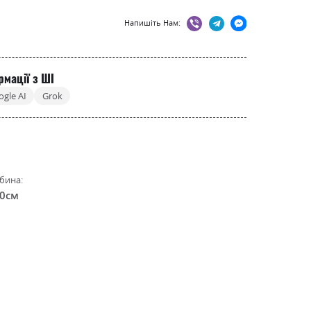
Напишіть Нам:
рмації з ШІ
ogle AI
Grok
бина:
.0см