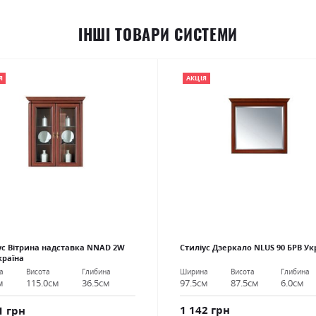
ІНШІ ТОВАРИ СИСТЕМИ
Я
АКЦІЯ
ус Вітрина надставка NNAD 2W
Стиліус Дзеркало NLUS 90 БРВ Ук
країна
Ширина
Висота
Глибина
а
Висота
Глибина
97.5см
87.5см
6.0см
м
115.0см
36.5см
1 142 грн
1 грн