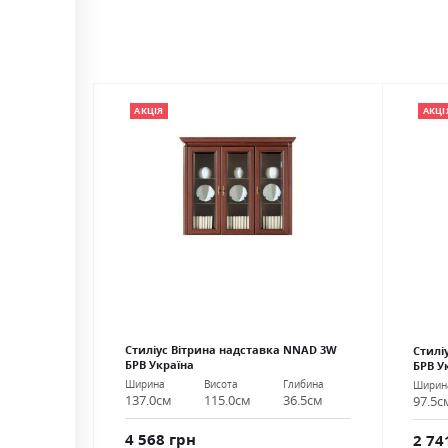
АКЦІЯ
АКЦІ
Стиліус Вітрина надставка NNAD 3W
Стилі
БРВ Україна
БРВ У
Ширина
Висота
Глибина
Ширин
137.0см
115.0см
36.5см
97.5с
4 568 грн
2 74