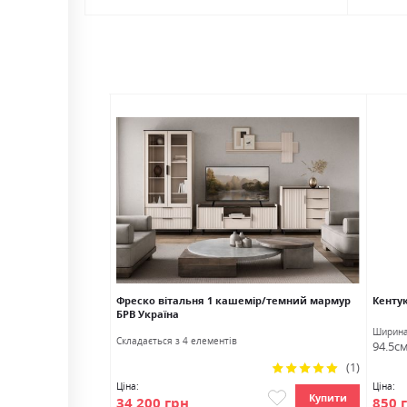
0Р БРВ Україна
Фреско вітальня 1 кашемір/темний мармур
Кентук
БРВ Україна
Глибина
Ширин
Cкладається з 4 елементів
44.0см
94.5с
Рейтинг:
(1)
100%
Ціна:
Ціна:
Купити
Купити
34 200 грн
850 