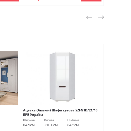
НОВИНКА
Ацтека (Амелія) Шафа кутова SZFN1D/21/10
Лаундж Комод
БРВ Україна
чорний БРВ Ук
Ширина
Висота
Глибина
Ширина
Ви
84.5см
210.0см
84.5см
89.0см
15