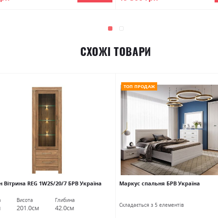
СХОЖІ ТОВАРИ
ТОП ПРОДАЖ
 Вітрина REG 1W2S/20/7 БРВ Україна
Маркус спальня БРВ Україна
а
Висота
Глибина
Cкладається з 5 елементів
м
201.0см
42.0см