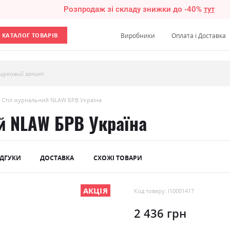
Розпродаж зі складу знижки до -40%
тут
КАТАЛОГ ТОВАРІВ
Виробники
Оплата і Доставка
шуковий запит
с Стіл журнальний NLAW БРВ Україна
й NLAW БРВ Україна
ІДГУКИ
ДОСТАВКА
СХОЖІ ТОВАРИ
АКЦІЯ
Код товару: l10001417
2 436 грн