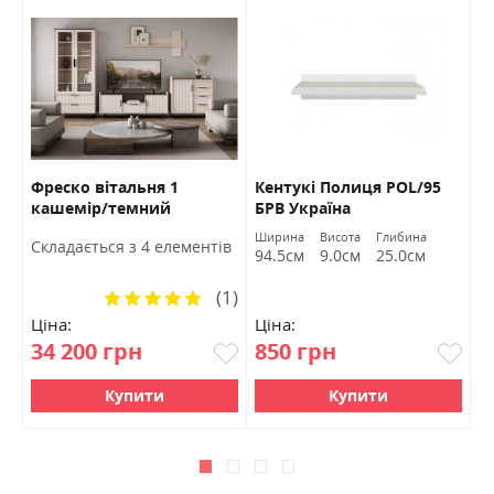
Фреско вітальня 1
Кентукі Полиця POL/95
К
кашемір/темний
БРВ Україна
S
мармур БРВ Україна
а
Ширина
Висота
Глибина
Ш
Cкладається з 4 елементів
м
94.5см
9.0см
25.0см
9
(1)
Рейтинг:
100%
Ціна:
Ціна:
Ц
34 200 грн
850 грн
1
Купити
Купити