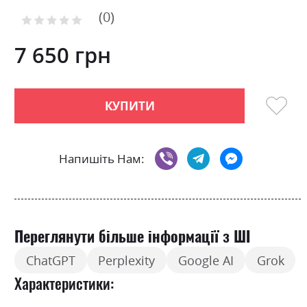
of
0
the
Рейтинг:
images
0
100
% of
gallery
7 650 грн
КУПИТИ
Напишіть Нам:
Переглянути більше інформації з ШІ
ChatGPT
Perplexity
Google AI
Grok
Характеристики