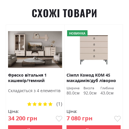
СХОЖІ ТОВАРИ
НОВИНКА
Фреско вітальня 1
Сімпл Комод KOM 4S
З
кашемір/темний
макадамія/дуб ліворно
У
мармур БРВ Україна
БРВ Україна
Ширина
Висота
Глибина
в
Cкладається з 4 елементів
C
80.0см
92.0см
43.0см
(1)
Рейтинг:
100%
Ціна:
Ціна:
Ц
34 200 грн
7 080 грн
3