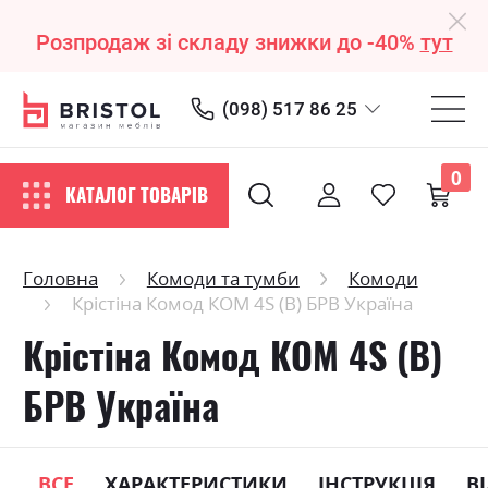
Розпродаж зі складу знижки до -40%
тут
(098) 517 86 25
0
КАТАЛОГ ТОВАРІВ
Головна
Комоди та тумби
Комоди
Крістіна Комод КОМ 4S (В) БРВ Україна
Крістіна Комод КОМ 4S (В)
БРВ Україна
ВСЕ
ХАРАКТЕРИСТИКИ
ІНСТРУКЦІЯ
В