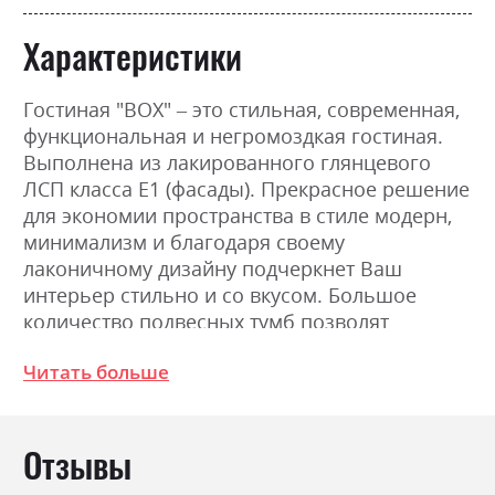
Характеристики
Гостиная "ВОХ" – это стильная, современная,
функциональная и негромоздкая гостиная.
Выполнена из лакированного глянцевого
ЛСП класса Е1 (фасады). Прекрасное решение
для экономии пространства в стиле модерн,
минимализм и благодаря своему
лаконичному дизайну подчеркнет Ваш
интерьер стильно и со вкусом. Большое
количество подвесных тумб позволят
разместить достаточное количество вещей и
Читать больше
использовать пространство рационально.
Корпус: Ламинированная ДСП 16 мм.
покрытие, высушенное под
Отзывы
ультрафиолетовыми лучами ДСП 18 мм
Фурнитура: Механизм открытия Push to Open,