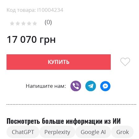
Skip
Код товара: l10004234
to
0
the
Рейтинг:
0
100
beginning
% of
of
17 070 грн
the
images
gallery
КУПИТЬ
Напишите нам:
Посмотреть больше информации из ИИ
ChatGPT
Perplexity
Google AI
Grok