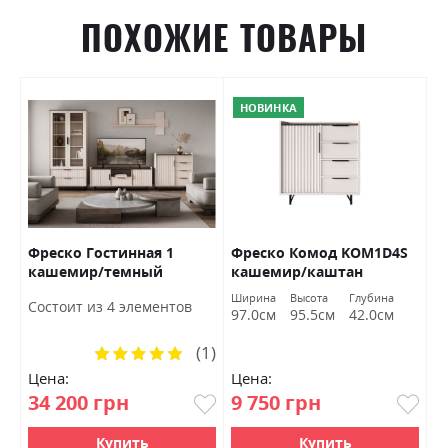
ПОХОЖИЕ ТОВАРЫ
НОВИНКА
Фреско Гостинная 1
Фреско Комод KOM1D4S
С
кашемир/темный
кашемир/каштан
Г
мармур БРВ Украина
арвадонна минк БРВ
а
Ширина
Высота
Глубина
Ш
Состоит из 4 элементов
Украина
м
97.0см
95.5см
42.0см
6
(1)
Рейтинг:
100%
Цена:
Цена:
Ц
34 200 грн
9 750 грн
8
Купить
Купить