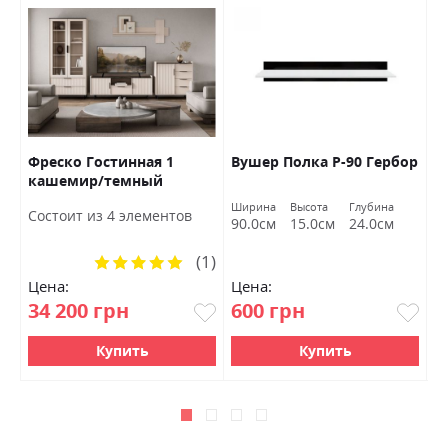
Фреско Гостинная 1
Вушер Полка Р-90 Гербор
Д
кашемир/темный
Б
мармур БРВ Украина
Ширина
Высота
Глубина
Ш
Состоит из 4 элементов
90.0см
15.0см
24.0см
1
(1)
Рейтинг:
100%
Цена:
Цена:
Ц
34 200 грн
600 грн
2
Купить
Купить