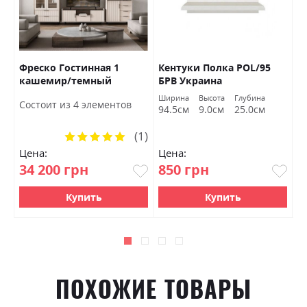
Фреско Гостинная 1
Кентуки Полка POL/95
К
кашемир/темный
БРВ Украина
S
мармур БРВ Украина
а
Ширина
Высота
Глубина
Ш
Состоит из 4 элементов
м
94.5см
9.0см
25.0см
9
(1)
Рейтинг:
100%
Цена:
Цена:
Ц
34 200 грн
850 грн
1
Купить
Купить
ПОХОЖИЕ ТОВАРЫ