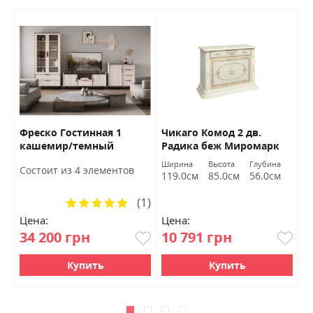
РВ
Фреско Гостинная 1
Чикаго Комод 2 дв.
В
кашемир/темный
Радика беж Миромарк
Х
мармур БРВ Украина
Ширина
Высота
Глубина
Ш
Состоит из 4 элементов
119.0см
85.0см
56.0см
8
(1)
Рейтинг:
100%
Цена:
Цена:
Ц
34 200 грн
10 791 грн
7
Купить
Купить