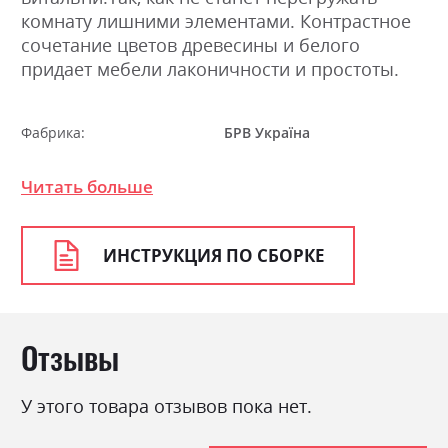
комнату лишними элементами. Контрастное
сочетание цветов древесины и белого
придает мебели лаконичности и простоты.
Фабрика:
БРВ Україна
Цвет (Фасад):
дуб готланд/німфея альба
Читать больше
Цвет (Корпус):
дуб готланд
Цвет материала
дуб готланд/німфея альба
ИНСТРУКЦИЯ ПО СБОРКЕ
Стиль
мінімалізм, модерн
Материал
ламінована ДСП
Отзывы
У этого товара отзывов пока нет.