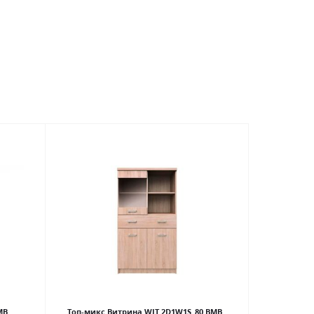
МВ
Топ-микс Витрина WIT 2D1W1S_80 ВМВ