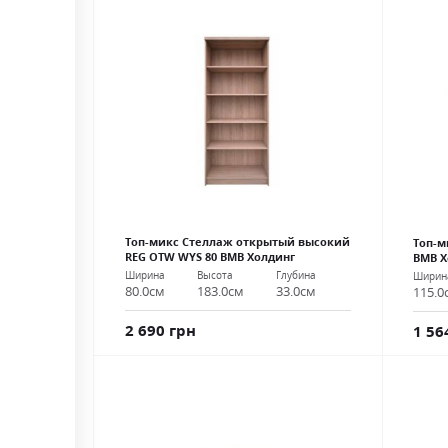
Топ-микс Стеллаж открытый высокий
Топ-м
REG OTW WYS 80 ВМВ Холдинг
ВМВ Х
Ширина
Высота
Глубина
Ширин
80.0см
183.0см
33.0см
115.0
2 690 грн
1 56