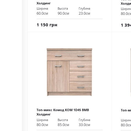
Холдинг
Холди
Ширина
Высота
Глубина
Ширин
60.0см
90.0см
23.0см
80.0с
1 150 грн
1 39
Топ-микс Комод КОМ 1D4S ВМВ
Топ-м
Холдинг
Ширина
Высота
Глубина
Ширин
80.0см
85.0см
33.0см
80.0с