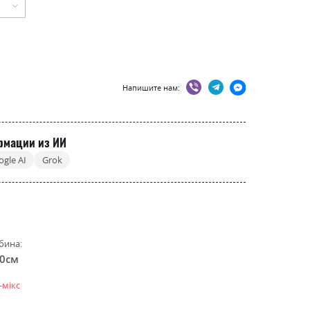
Напишите нам:
рмации из ИИ
ogle AI
Grok
бина:
.0см
-мікс