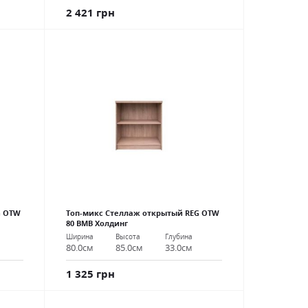
2 421 грн
G OTW
Топ-микс Стеллаж открытый REG OTW
80 ВМВ Холдинг
Ширина
Высота
Глубина
80.0см
85.0см
33.0см
1 325 грн