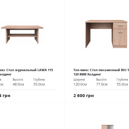
икс Стол журнальный LAWA 115
Топ-микс Стол письменный BIU 1
олдинг
120 ВМВ Холдинг
а
Высота
Глубина
Ширина
Высота
Глубина
см
48.0см
55.0см
120.0см
77.0см
55.0см
4 грн
2 600 грн