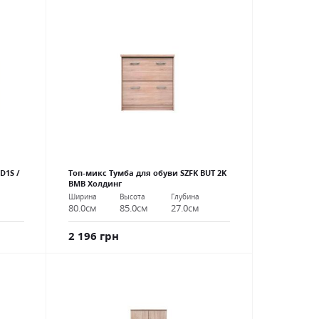
D1S /
Топ-микс Тумба для обуви SZFK BUT 2K
ВМВ Холдинг
Ширина
Высота
Глубина
80.0см
85.0см
27.0см
2 196 грн