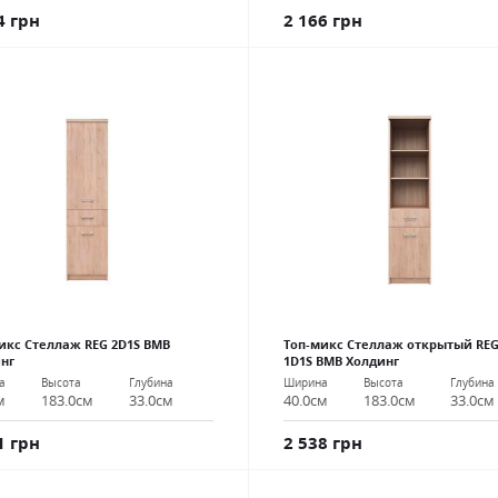
4 грн
2 166 грн
икс Стеллаж REG 2D1S ВМВ
Топ-микс Стеллаж открытый RE
нг
1D1S ВМВ Холдинг
а
Высота
Глубина
Ширина
Высота
Глубина
м
183.0см
33.0см
40.0см
183.0см
33.0см
1 грн
2 538 грн