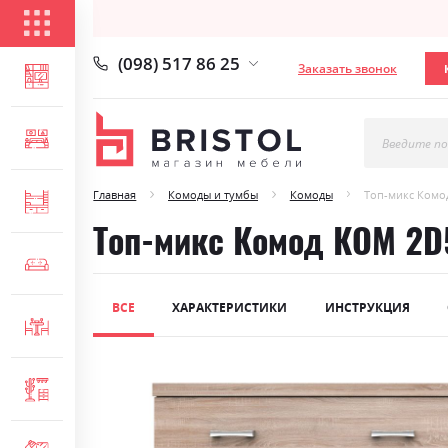
КАТАЛОГ ТОВАРОВ
(098) 517 86 25
Заказать звонок
ГОСТИНАЯ
СПАЛЬНЯ
Введите по
Главная
Комоды и тумбы
Комоды
Топ-микс Комо
ДЕТСКАЯ
Топ-микс Комод КОМ 2D
МЯГКАЯ МЕБЕЛЬ
ВСЕ
ХАРАКТЕРИСТИКИ
ИНСТРУКЦИЯ
СТОЛЫ И СТУЛЬЯ
Skip
ПРИХОЖАЯ
to
the
end