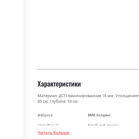
the
beginning
of
the
images
gallery
Характеристики
Материал: ДСП ламинированная 16 мм. Утолщение+С
85 см, глубина: 33 см.
Фабрика:
ВМВ Холдинг
Цвет (Фасад):
білий, дуб сонома
Читать больше
Цвет (Корпус):
98, білий/дуб сонома