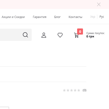
Укр
Рус
Акции и Скидки
Гарантия
Блог
Контакты
0
Сумма покупок:
0 грн
0
Рейтинг:
0
100
% of