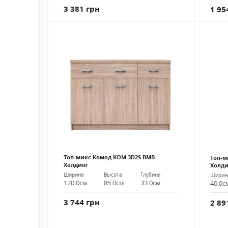
3 381 грн
1 95
Топ-микс Комод КОМ 3D2S ВМВ
Топ-м
Холдинг
Холди
Ширина
Высота
Глубина
Ширин
120.0см
85.0см
33.0см
40.0с
3 744 грн
2 89