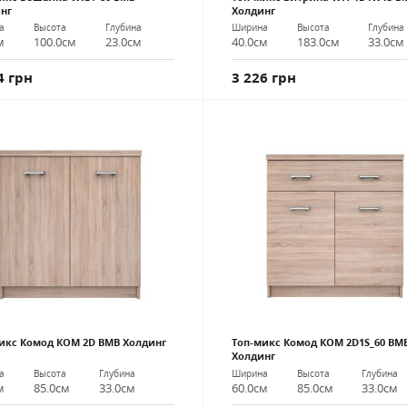
нг
Холдинг
а
Высота
Глубина
Ширина
Высота
Глубина
м
100.0см
23.0см
40.0см
183.0см
33.0см
4 грн
3 226 грн
икс Комод КОМ 2D ВМВ Холдинг
Топ-микс Комод КОМ 2D1S_60 ВМ
Холдинг
а
Высота
Глубина
Ширина
Высота
Глубина
м
85.0см
33.0см
60.0см
85.0см
33.0см