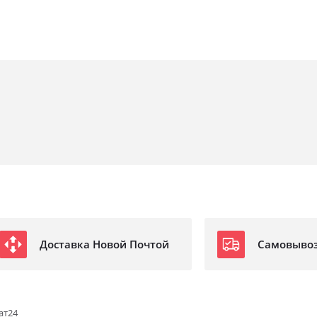
Доставка Новой Почтой
Самовыво
ат24