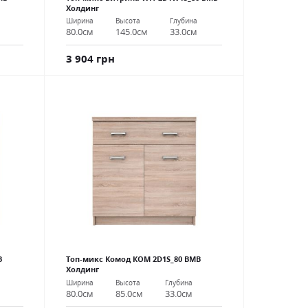
Холдинг
Ширина
Высота
Глубина
80.0см
145.0см
33.0см
3 904 грн
В
Топ-микс Комод КОМ 2D1S_80 ВМВ
Холдинг
Ширина
Высота
Глубина
80.0см
85.0см
33.0см