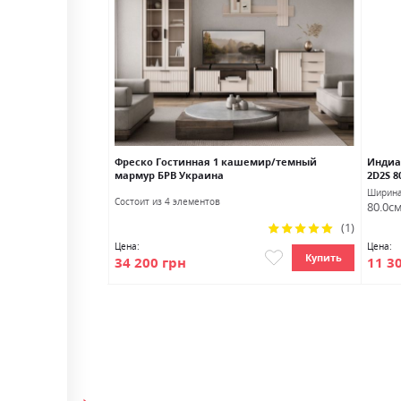
S/160 БРВ Украина
Фреско Гостинная 1 кашемир/темный
Индиа
мармур БРВ Украина
2D2S 8
Глубина
Ширин
Состоит из 4 элементов
44.5см
80.0с
Рейтинг:
(1)
100%
Цена:
Цена:
Купить
Купить
34 200 грн
11 3