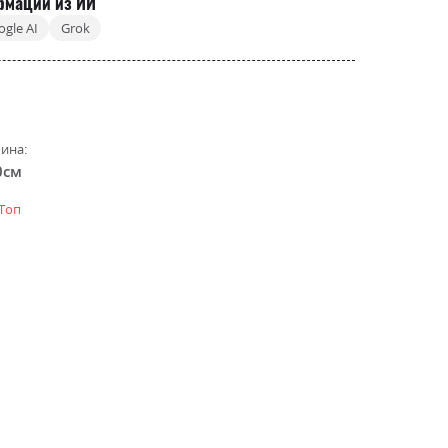
рмации из ИИ
ogle AI
Grok
ина:
0см
-Топ