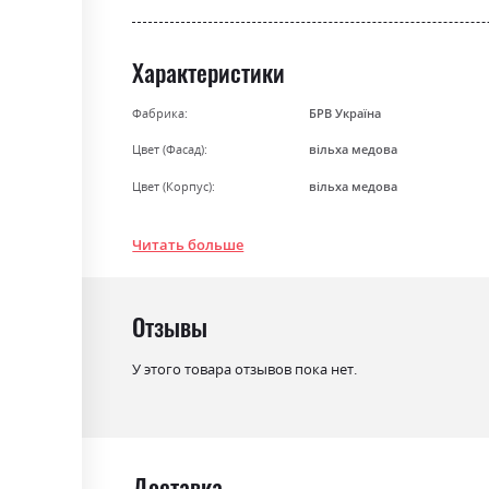
Характеристики
Фабрика:
БРВ Україна
Цвет (Фасад):
вільха медова
Цвет (Корпус):
вільха медова
Цвет материала
вільха медова
Читать больше
Стиль
мінімалізм, модерн
Материал
Ламінована ДСП
Отзывы
У этого товара отзывов пока нет.
Доставка