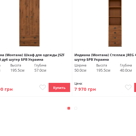
на (Монтана) Шкаф для одежды JSZF
Индиана (Монтана) Стеллаж JREG 4
0 дуб шутер БРВ Украина
шутер БРВ Украина
а
Высота
Глубина
Ширина
Высота
Глубина
м
195.5см
57.0см
50.0см
195.5см
40.0см
Цена:
Купить
00 грн
7 970 грн