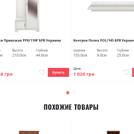
ки Прихожая РРК/110Р БРВ Украина
Кентуки Полка POL/145 БРВ Украи
а
Высота
Глубина
Ширина
Высота
Глубина
см
210.0см
44.0см
155.0см
9.0см
25.0см
Цена:
Купить
40 грн
1 020 грн
ПОХОЖИЕ ТОВАРЫ