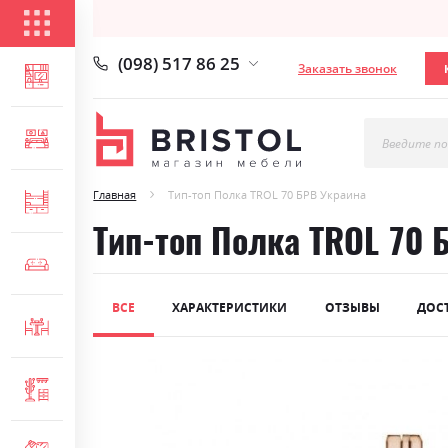
КАТАЛОГ ТОВАРОВ
(098) 517 86 25
Заказать звонок
ГОСТИНАЯ
СПАЛЬНЯ
Введите по
Главная
Тип-топ Полка TROL 70 БРВ Украина
ДЕТСКАЯ
Тип-топ Полка TROL 70 
МЯГКАЯ МЕБЕЛЬ
ВСЕ
ХАРАКТЕРИСТИКИ
ОТЗЫВЫ
ДОС
СТОЛЫ И СТУЛЬЯ
Skip
ПРИХОЖАЯ
to
the
end