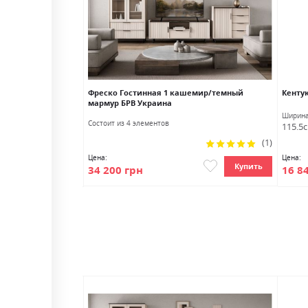
0L БРВ Украина
Фреско Гостинная 1 кашемир/темный
Кенту
мармур БРВ Украина
Глубина
Ширин
Состоит из 4 элементов
44.0см
115.5
Рейтинг:
(1)
100%
Цена:
Цена:
Купить
Купить
34 200 грн
16 8