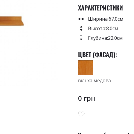
ХАРАКТЕРИСТИКИ
Ширина:
67.0см
Высота:
8.0см
Глубина:
22.0см
ЦВЕТ (ФАСАД):
вільха медова
0 грн