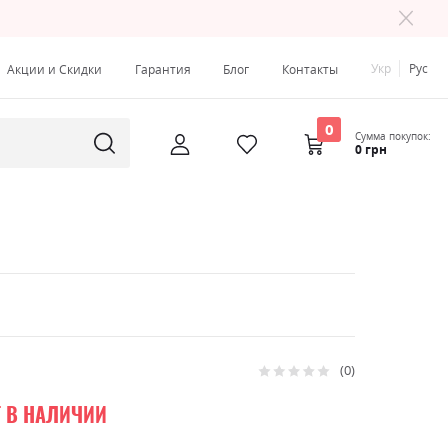
Укр
Рус
Акции и Скидки
Гарантия
Блог
Контакты
0
Сумма покупок:
0 грн
0
Рейтинг:
0
100
% of
Т В НАЛИЧИИ