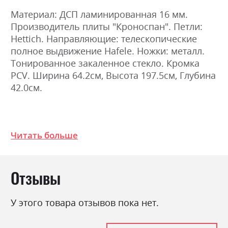
Материал: ДСП ламинированная 16 мм.
Производитель плиты "Кроноспан". Петли:
Hettich. Направляющие: телескопические
полное выдвижение Hafele. Ножки: металл.
Тонированное закаленное стекло. Кромка
PCV. Ширина 64.2см, Высота 197.5см, Глубина
42.0см.
Фабрика:
ВМВ Холдинг
Читать больше
Цвет (Фасад):
дуб крафт золотий/
антрацит
Цвет (Корпус):
дуб крафт золотий/
Отзывы
антрацит
Цвет материала
дуб крафт золотий/
антрацит
У этого товара отзывов пока нет.
Стиль
лофт, мінімалізм, модерн