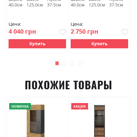
м
40.0см
125.0см
37.5см
40.0см
125.0см
37.5см
9
Цена:
Цена:
Ц
4 040 грн
2 750 грн
7
Купить
Купить
ПОХОЖИЕ ТОВАРЫ
НОВИНКА
АКЦИЯ