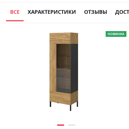
ВСЕ
ХАРАКТЕРИСТИКИ
ОТЗЫВЫ
ДОС
Skip
НОВИНКА
to
the
end
of
the
images
gallery