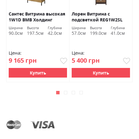
Сантес Витрина высокая
Лорен Витрина с
С
1W1D ВМВ Холдинг
подсветкой REG1W2SL
1
БРВ Украина
з
Ширина
Высота
Глубина
Ширина
Высота
Глубина
Ш
90.0см
197.5см
42.0см
57.0см
199.0см
41.0см
6
Цена:
Цена:
Ц
9 165 грн
5 400 грн
6
Купить
Купить