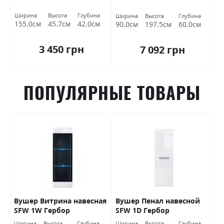
Ширина
Высота
Глубина
Ширина
Высота
Глубина
155.0см
45.7см
42.0см
90.0см
197.5см
60.0см
3 450 грн
7 092 грн
ПОПУЛЯРНЫЕ ТОВАРЫ
Вушер Витрина навесная
Вушер Пенал навесной
В
SFW 1W Гербор
SFW 1D Гербор
2
а
Ширина
Высота
Глубина
Ширина
Высота
Глубина
Ш