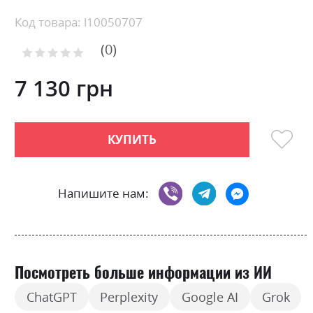
Skip
Код товара: l10050707
to
0
the
Рейтинг:
0
100
beginning
% of
of
7 130 грн
the
images
gallery
КУПИТЬ
Напишите нам:
Посмотреть больше информации из ИИ
ChatGPT
Perplexity
Google AI
Grok