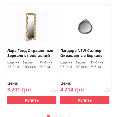
Лара Голд Окрашенные
Пандора NEW Силвер
М
Зеркало с подставкой
Окрашенные Зеркало
О
Миромарк
Миромарк
М
Ширина
Высота
Глубина
Ширина
Высота
Глубина
Ш
75.0см
180.0см
5.0см
96.0см
87.0см
5.5см
8
Цена:
Цена:
Ц
8 201 грн
4 214 грн
6
Купить
Купить