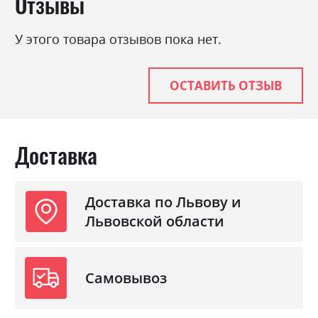
Отзывы
трюфель
Цвет материала
Антрацит, Білий аляска,
У этого товара отзывов пока нет.
Венге магія, Дуб крафт
золотий, Дуб сонома
світлий, Дуб сонома
ОСТАВИТЬ ОТЗЫВ
трюфель
Стиль
мінімалізм, модерн
Материал
ламінована ДСП
Доставка
Доставка по Львову и
Львовской области
Самовывоз