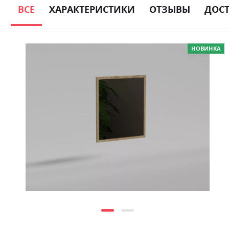
ВСЕ
ХАРАКТЕРИСТИКИ
ОТЗЫВЫ
ДОС
Skip
НОВИНКА
to
the
end
of
the
images
gallery