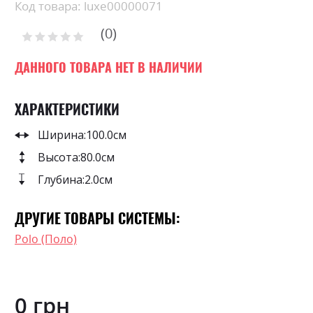
Skip
Код товара: luxe00000071
to
0
the
Рейтинг:
0
100
beginning
% of
of
ДАННОГО ТОВАРА НЕТ В НАЛИЧИИ
the
images
ХАРАКТЕРИСТИКИ
gallery
Ширина:
100.0см
Высота:
80.0см
Глубина:
2.0см
ДРУГИЕ ТОВАРЫ СИСТЕМЫ:
Polo (Поло)
0 грн