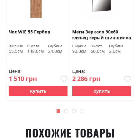
Чос WIE 55 Гербор
Меги Зеркало 90х60
П
глянец серый шиншилла
к
Миромарк
Ширина
Высота
Глубина
Ширина
Высота
Глубина
Ш
55.5см
148.0см
24.0см
90.0см
60.0см
2.0см
8
Цена:
Цена:
Ц
1 510 грн
2 286 грн
1
Купить
Купить
ПОХОЖИЕ ТОВАРЫ