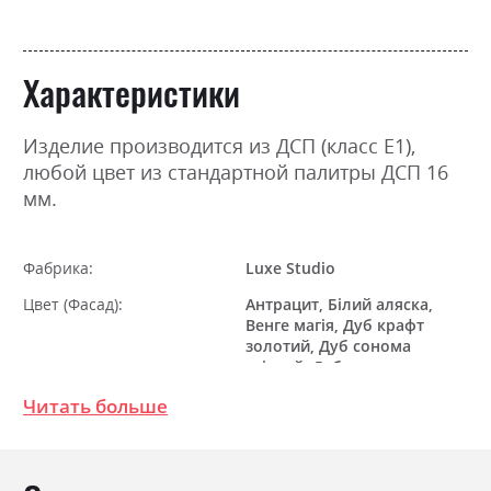
Характеристики
Изделие производится из ДСП (класс Е1),
любой цвет из стандартной палитры ДСП 16
мм.
Фабрика:
Luxe Studio
Цвет (Фасад):
Антрацит, Білий аляска,
Венге магія, Дуб крафт
золотий, Дуб сонома
світлий, Дуб сонома
трюфель
Читать больше
Цвет (Корпус):
Антрацит, Білий аляска,
Венге магія, Дуб крафт
золотий, Дуб сонома
світлий, Дуб сонома