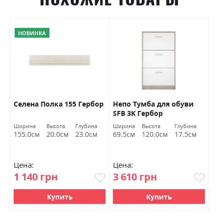
НОВИНКА
Селена Полка 155 Гербор
Непо Тумба для обуви
К
SFB 3K Гербор
Ширина
Высота
Глубина
Ширина
Высота
Глубина
155.0см
20.0см
23.0см
69.5см
120.0см
17.5см
Цена:
Цена:
Ц
1 140 грн
3 610 грн
0
Купить
Купить