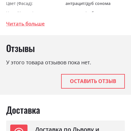
Цвет (Фасад):
антрацит/дуб сонома
Цвет (Корпус):
антрацит/дуб сонома
Цвет материала
антрацит/дуб сонома
Читать больше
Стиль
модерн
Материал
ламінована ДСП
Отзывы
У этого товара отзывов пока нет.
ОСТАВИТЬ ОТЗЫВ
Доставка
Доставка по Львову и