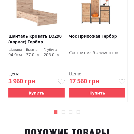
Шанталь Кровать LOZ90
Чос Прихожая Гербор
Ш
(каркас) Гербор
о
Ширина
Высота
Глубина
Ш
Состоит из 5 элементов
94.0см
37.0см
205.0см
7
Цена:
Цена:
Ц
3 960 грн
17 560 грн
4
Купить
Купить
ПОХОЖИЕ ТОВАРЫ