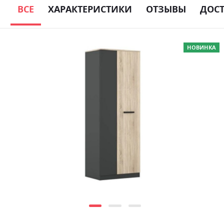
ВСЕ
ХАРАКТЕРИСТИКИ
ОТЗЫВЫ
ДОС
Skip
НОВИНКА
to
the
end
of
the
images
gallery