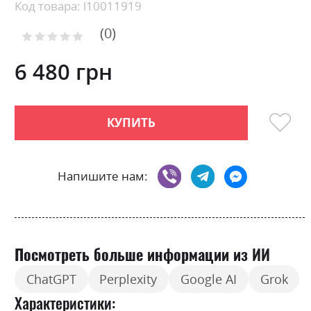
Skip
Код товара: l10011919
to
0
the
Рейтинг:
0
100
beginning
% of
of
6 480 грн
the
images
gallery
КУПИТЬ
Напишите нам:
Посмотреть больше информации из ИИ
ChatGPT
Perplexity
Google AI
Grok
Характеристики