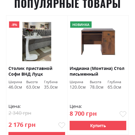
ПОПУЛЯРНЫЕ ТОВАРЫ
-8%
НОВИНКА
y
Столик приставной
Индиана (Монтана) Стол
С
Софи ВНД Луцк
письменный
ж
JBIU1D1S/120 дуб шутер
Г
Ширина
Высота
Глубина
Ширина
Высота
Глубина
Ш
БРВ Украина
46.0см
63.0см
35.0см
120.0см
78.0см
65.0см
7
Цена:
Цена:
Ц
2 340 грн
8 700 грн
2
2 176 грн
Купить