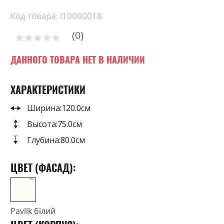
the
beginning
Код товара: l10060018
of
0
the
Рейтинг:
images
0
100
% of
gallery
ДАННОГО ТОВАРА НЕТ В НАЛИЧИИ
ХАРАКТЕРИСТИКИ
Ширина:
120.0см
Высота:
75.0см
Глубина:
80.0см
ЦВЕТ (ФАСАД):
Pavlik білий