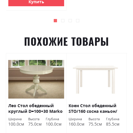
Купить
ПОХОЖИЕ ТОВАРЫ
Лео Стол обеденный
Коен Стол обеденный
Ч
круглый D=100+30 Marko
STO/160 сосна каньон/
р
дуб корабельный БРВ
М
Ширина
Высота
Глубина
Ширина
Высота
Глубина
Ш
Украина
100.0см
75.0см
100.0см
160.0см
75.5см
85.5см
2