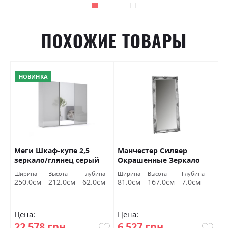
ПОХОЖИЕ ТОВАРЫ
НОВИНКА
ая
Меги Шкаф-купе 2,5
Манчестер Силвер
А
зеркало/глянец серый
Окрашенные Зеркало
2
шиншилла Миромарк
170х80 Миромарк
Ширина
Высота
Глубина
Ширина
Высота
Глубина
Ш
см
250.0см
212.0см
62.0см
81.0см
167.0см
7.0см
9
Цена:
Цена:
Ц
22 578 грн
6 527 грн
5