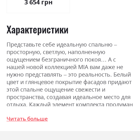
3 654 грн
Характеристики
Представьте себе идеальную спальню –
просторную, светлую, наполненную
ощущением безграничного покоя… А с
нашей новой коллекцией MIA вам даже не
нужно представлять – это реальность. Белый
цвет и глянцевое покрытие фасадов придают
этой спальне ощущение свежести и
пространства, создавая идеальное место для
отдыха. Каждый элемент комплекта продуман
до мелочей. Четкие геометрические линии и
Читать больше
скрытые ручки подчеркивают эстетику
минимализма и обеспечивают комфорт в
использовании. Белый цвет гармонично