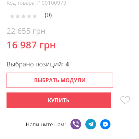
beginning
Код товара: l100100979
of
0
the
Рейтинг:
images
0
100
% of
gallery
22 655 грн
16 987 грн
Выбрано позиций:
4
ВЫБРАТЬ МОДУЛИ
КУПИТЬ
Напишите нам: