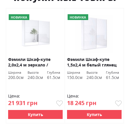
НОВИНКА
НОВИНКА
Фэмили Шкаф-купе
Фэмили Шкаф-купе
Ф
2,0х2,4 м зеркало /
1,5х2,4 м белый глянец
1
белый глянец Миромарк
Миромарк
б
Ширина
Высота
Глубина
Ширина
Высота
Глубина
Ш
200.0см
240.0см
61.5см
150.0см
240.0см
61.5см
1
Цена:
Цена:
Ц
21 931 грн
18 245 грн
1
Купить
Купить