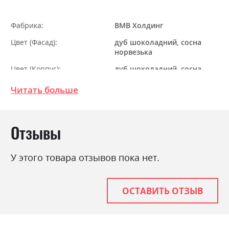
Фабрика:
ВМВ Холдинг
Цвет (Фасад):
дуб шоколадний, сосна
норвезька
Цвет (Корпус):
дуб шоколадний, сосна
норвезька
Читать больше
Цвет материала
сосна норвезька
Стиль
мінімалізм, модерн
Отзывы
Материал
ламінована ДСП
У этого товара отзывов пока нет.
ОСТАВИТЬ ОТЗЫВ