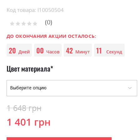
Skip
Код товара: l10050504
to
0
the
Рейтинг:
0
100
beginning
% of
of
ДО ОКОНЧАНИЯ АКЦИИ ОСТАЛОСЬ:
the
20
00
42
11
images
Дней
Часов
Минут
Секунд
gallery
Цвет материала
1 648 грн
1 401 грн