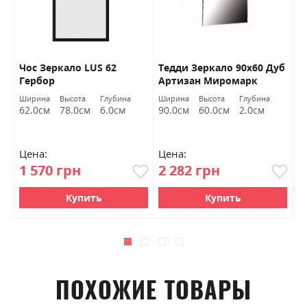
Чос Зеркало LUS 62
Тедди Зеркало 90х60 Дуб
М
Гербор
Артизан Миромарк
г
М
Ширина
Высота
Глубина
Ширина
Высота
Глубина
Ш
62.0см
78.0см
6.0см
90.0см
60.0см
2.0см
9
Цена:
Цена:
Ц
1 570 грн
2 282 грн
2
Купить
Купить
ПОХОЖИЕ ТОВАРЫ