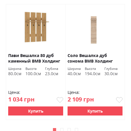
рк
Пави Вешалка 80 дуб
Соло Вешалка дуб
П
каменный ВМВ Холдинг
сонома ВМВ Холдинг
W
Ширина
Высота
Глубина
Ширина
Высота
Глубина
Ш
80.0см
100.0см
23.0см
40.0см
194.0см
30.0см
6
Цена:
Цена:
Ц
1 034 грн
2 109 грн
3
Купить
Купить