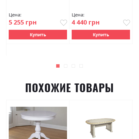
Цена:
Цена:
Ц
5 255 грн
4 440 грн
8
Купить
Купить
ПОХОЖИЕ ТОВАРЫ