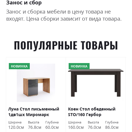
Занос и сбор
Раскладной
так
Занос и сборка мебели в цену товара не
входят. Цена сборки зависит от вида товара.
ПОПУЛЯРНЫЕ ТОВАРЫ
НОВИНКА
НОВИНКА
Луна Стол письменный
Коен Стол обеденный
И
1дв1шх Миромарк
STO/160 Гербор
п
J
Ширина
Высота
Глубина
Ширина
Высота
Глубина
Ш
Б
120.0см
76.8см
60.0см
160.0см
76.0см
86.0см
1