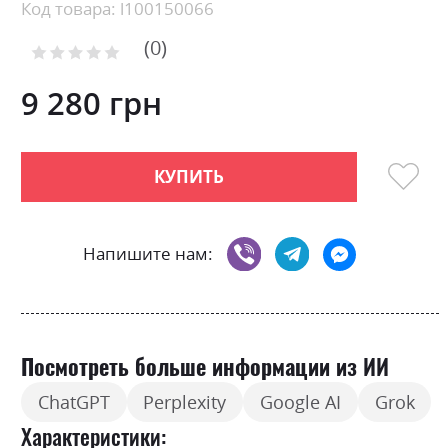
Skip
Код товара: l100150066
to
0
the
Рейтинг:
0
100
beginning
% of
of
9 280 грн
the
images
gallery
КУПИТЬ
Напишите нам:
Посмотреть больше информации из ИИ
ChatGPT
Perplexity
Google AI
Grok
Характеристики