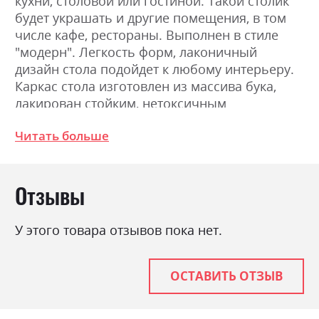
кухни, столовой или гостиной. Такой столик
будет украшать и другие помещения, в том
числе кафе, рестораны. Выполнен в стиле
"модерн". Легкость форм, лаконичный
дизайн стола подойдет к любому интерьеру.
Каркас стола изготовлен из массива бука,
лакирован стойким, нетоксичным
полиуретановым лаком.
Читать больше
Фабрика:
Marko
Отзывы
Цвет (Фасад):
Marko RAL_7024, Marko
RAL_7026, Marko RAL_9001,
Marko італійський горіх,
У этого товара отзывов пока нет.
Marko білий глянець, Marko
білий мат, Marko бук, Marko
венге, Marko горіх світлий,
Marko дуб, Marko слонова
ОСТАВИТЬ ОТЗЫВ
кістка глянець, Marko
слонова кістка мат, Marko
темний горіх глянець,