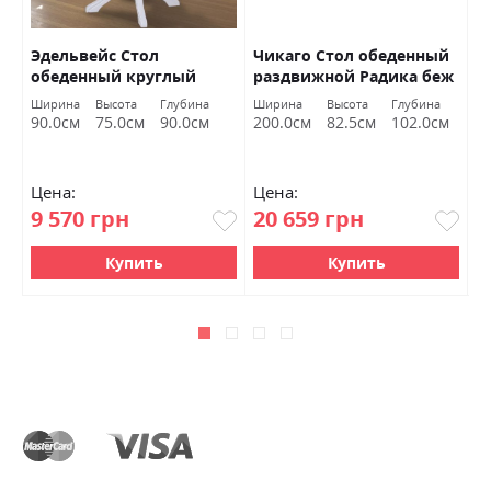
3
Эдельвейс Стол
Чикаго Стол обеденный
В
обеденный круглый
раздвижной Радика беж
1
D=90 Marko
Миромарк
Ширина
Высота
Глубина
Ширина
Высота
Глубина
Ш
м
90.0см
75.0см
90.0см
200.0см
82.5см
102.0см
1
Цена:
Цена:
Ц
9 570 грн
20 659 грн
1
Купить
Купить