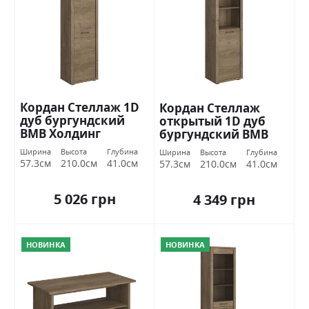
Кордан Cтеллаж 1D
Кордан Cтеллаж
дуб бургундский
открытый 1D дуб
ВМВ Холдинг
бургундский ВМВ
Холдинг
Ширина
Высота
Глубина
Ширина
Высота
Глубина
57.3см
210.0см
41.0см
57.3см
210.0см
41.0см
5 026 грн
4 349 грн
НОВИНКА
НОВИНКА