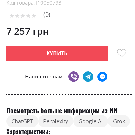
Skip
Код товара: l10050793
to
0
the
Рейтинг:
0
100
beginning
% of
of
7 257 грн
the
images
gallery
КУПИТЬ
Напишите нам:
Посмотреть больше информации из ИИ
ChatGPT
Perplexity
Google AI
Grok
Характеристики