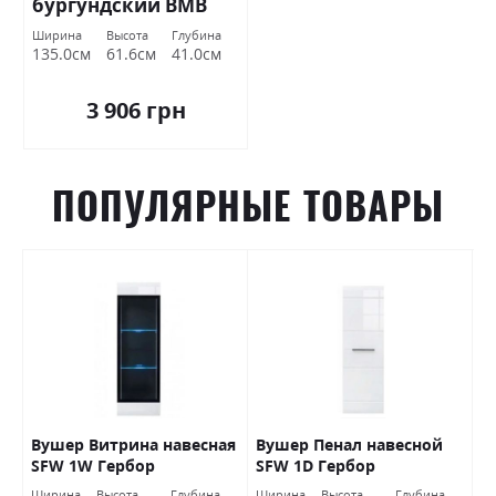
бургундский ВМВ
Холдинг
Ширина
Высота
Глубина
135.0см
61.6см
41.0см
3 906 грн
ПОПУЛЯРНЫЕ ТОВАРЫ
Вушер Витрина навесная
Вушер Пенал навесной
В
SFW 1W Гербор
SFW 1D Гербор
2
а
Ширина
Высота
Глубина
Ширина
Высота
Глубина
Ш