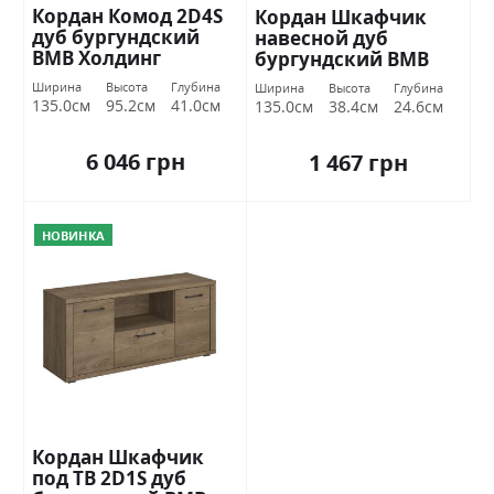
Кордан Комод 2D4S
Кордан Шкафчик
дуб бургундский
навесной дуб
ВМВ Холдинг
бургундский ВМВ
Холдинг
Ширина
Высота
Глубина
Ширина
Высота
Глубина
135.0см
95.2см
41.0см
135.0см
38.4см
24.6см
6 046 грн
1 467 грн
НОВИНКА
Кордан Шкафчик
под ТВ 2D1S дуб