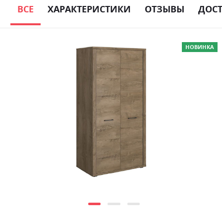
ВСЕ
ХАРАКТЕРИСТИКИ
ОТЗЫВЫ
ДОС
Skip
НОВИНКА
to
the
end
of
the
images
gallery