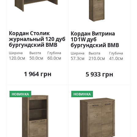
Кордан Cтолик
Кордан Витрина
журнальный 120 дуб
1D1W дуб
бургундский ВМВ
бургундский ВМВ
Холдинг
Холдинг
Ширина
Высота
Глубина
Ширина
Высота
Глубина
120.0см
50.0см
60.0см
57.3см
210.0см
41.0см
1 964 грн
5 933 грн
НОВИНКА
НОВИНКА