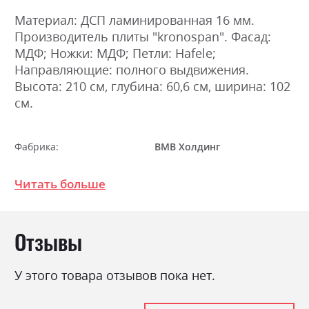
Материал: ДСП ламинированная 16 мм.
Производитель плиты "kronospan". Фасад:
МДФ; Ножки: МДФ; Петли: Hafele;
Направляющие: полного выдвижения.
Высота: 210 см, глубина: 60,6 см, ширина: 102
см.
Фабрика:
ВМВ Холдинг
Цвет (Фасад):
дуб бургундський
Читать больше
Цвет (Корпус):
дуб бургундський
Цвет материала
дуб бургундський
Отзывы
Стиль
мінімалізм, модерн
Материал
ламінована ДСП
У этого товара отзывов пока нет.