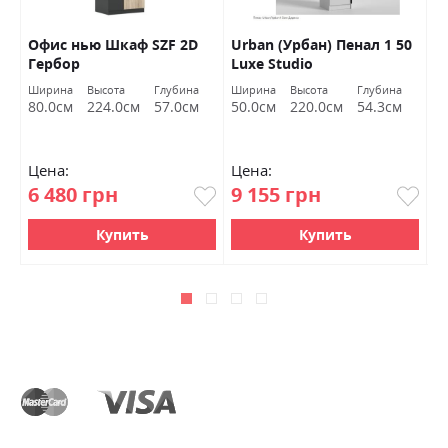
Офис нью Шкаф SZF 2D
Urban (Урбан) Пенал 1 50
Б
Гербор
Luxe Studio
с
к
Ширина
Высота
Глубина
Ширина
Высота
Глубина
Ш
80.0см
224.0см
57.0см
50.0см
220.0см
54.3см
1
Цена:
Цена:
Ц
6 480 грн
9 155 грн
1
Купить
Купить