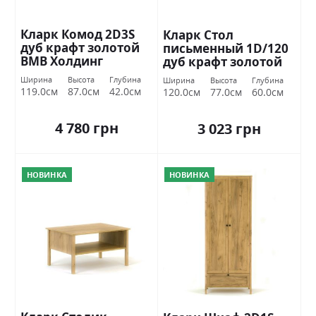
Кларк Комод 2D3S
Кларк Стол
дуб крафт золотой
письменный 1D/120
ВМВ Холдинг
дуб крафт золотой
ВМВ Холдинг
Ширина
Высота
Глубина
Ширина
Высота
Глубина
119.0см
87.0см
42.0см
120.0см
77.0см
60.0см
4 780 грн
3 023 грн
НОВИНКА
НОВИНКА