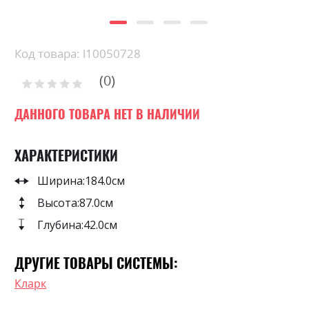
Skip
Код товара: l10050728
to
0
the
Рейтинг:
0
100
beginning
% of
of
ДАННОГО ТОВАРА НЕТ В НАЛИЧИИ
the
images
ХАРАКТЕРИСТИКИ
gallery
Ширина:
184.0см
Высота:
87.0см
Глубина:
42.0см
ДРУГИЕ ТОВАРЫ СИСТЕМЫ:
Кларк