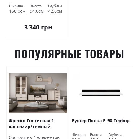
Холдинг
Ширина
Высота
Глубина
160.0см
54.0см
42.0см
3 340 грн
ПОПУЛЯРНЫЕ ТОВАРЫ
Фреско Гостинная 1
Вушер Полка Р-90 Гербор
Д
кашемир/темный
Б
мармур БРВ Украина
Ширина
Высота
Глубина
Ш
Состоит из 4 элементов