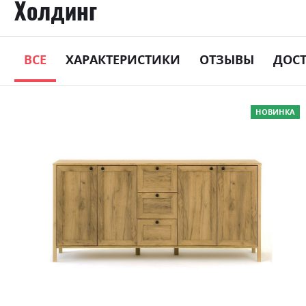
Холдинг
ВСЕ
ХАРАКТЕРИСТИКИ
ОТЗЫВЫ
ДОС
Skip
НОВИНКА
to
the
end
of
the
images
gallery