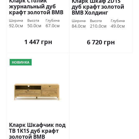
Кларк Столик
Кларк Шкаф 2D1S
журнальный дуб
дуб крафт золотой
крафт золотой ВМВ
ВМВ Холдинг
Холдинг
Ширина
Высота
Глубина
Ширина
Высота
Глубина
92.0см
50.0см
67.0см
84.0см
210.0см
49.0см
1 447 грн
6 720 грн
НОВИНКА
Кларк Шкафчик под
ТВ 1K1S дуб крафт
золотой ВМВ