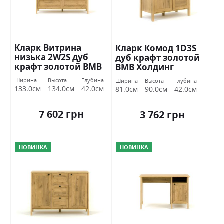
Кларк Витрина
Кларк Комод 1D3S
низька 2W2S дуб
дуб крафт золотой
крафт золотой ВМВ
ВМВ Холдинг
Холдинг
Ширина
Высота
Глубина
Ширина
Высота
Глубина
133.0см
134.0см
42.0см
81.0см
90.0см
42.0см
7 602 грн
3 762 грн
НОВИНКА
НОВИНКА