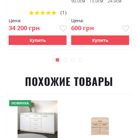
90.0см
15.0см
24.0см
1
(1)
Рейтинг:
100%
Цена:
Цена:
Ц
34 200 грн
600 грн
2
Купить
Купить
ПОХОЖИЕ ТОВАРЫ
НОВИНКА