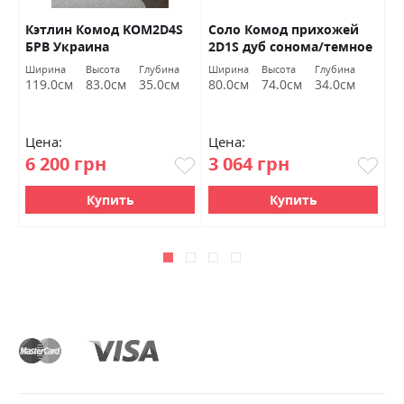
Кэтлин Комод KOM2D4S
Соло Комод прихожей
Т
БРВ Украина
2D1S дуб сонома/темное
А
венге ВМВ Холдинг
М
Ширина
Высота
Глубина
Ширина
Высота
Глубина
Ш
119.0см
83.0см
35.0см
80.0см
74.0см
34.0см
1
Цена:
Цена:
Ц
6 200 грн
3 064 грн
5
Купить
Купить