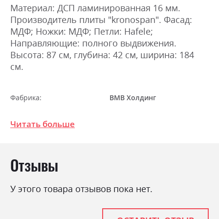
Материал: ДСП ламинированная 16 мм.
Производитель плиты "kronospan". Фасад:
МДФ; Ножки: МДФ; Петли: Hafele;
Направляющие: полного выдвижения.
Высота: 87 см, глубина: 42 см, ширина: 184
см.
Фабрика:
ВМВ Холдинг
Цвет (Фасад):
дуб крафт золотий
Читать больше
Цвет (Корпус):
дуб крафт золотий
Цвет материала
дуб крафт золотий
Отзывы
Стиль
мінімалізм, модерн
Материал
ламінована ДСП
У этого товара отзывов пока нет.