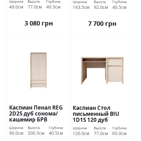
Ширина
Высота
Глубина
Ширина
Высота
Глубина
49.0см
77.0см
40.5см
143.5см
92.0см
40.5см
3 080 грн
7 700 грн
Каспиан Пенал REG
Каспиан Стол
2D2S дуб сонома/
письменный BIU
кашемир БРВ
1D1S 120 дуб
Украина
сонома/кашемир
Ширина
Высота
Глубина
Ширина
Высота
Глубина
БРВ Украина
90.0см
200.5см
40.5см
120.0см
77.0см
65.0см