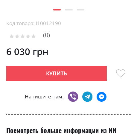
Skip
Код товара: l10012190
to
0
the
Рейтинг:
0
100
beginning
% of
of
6 030 грн
the
images
gallery
КУПИТЬ
Напишите нам:
Посмотреть больше информации из ИИ