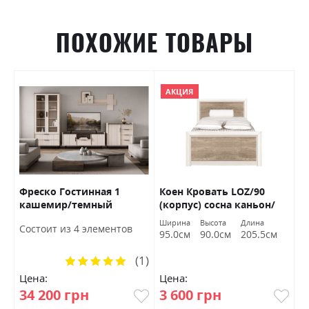
ПОХОЖИЕ ТОВАРЫ
АКЦИЯ
Фреско Гостинная 1
Коен Кровать LOZ/90
О
кашемир/темный
(корпус) сосна каньон/
Б
мармур БРВ Украина
дуб корабельный БРВ
Ширина
Высота
Длина
Ш
Состоит из 4 элементов
Украина
95.0см
90.0см
205.5см
9
(1)
Рейтинг:
100%
Цена:
Цена:
Ц
34 200 грн
3 600 грн
1