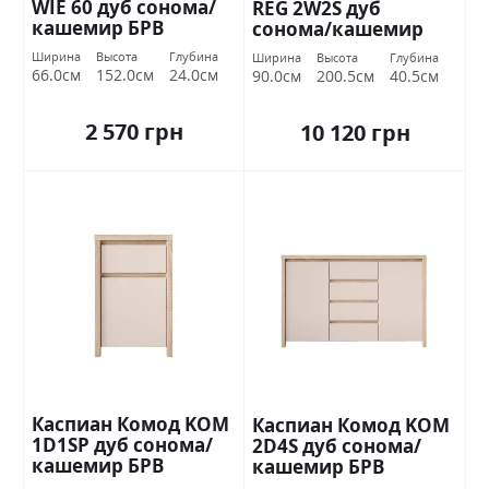
WIE 60 дуб сонома/
REG 2W2S дуб
кашемир БРВ
сонома/кашемир
Украина
БРВ Украина
Ширина
Высота
Глубина
Ширина
Высота
Глубина
66.0см
152.0см
24.0см
90.0см
200.5см
40.5см
2 570 грн
10 120 грн
Каспиан Комод KOM
Каспиан Комод KOM
1D1SP дуб сонома/
2D4S дуб сонома/
кашемир БРВ
кашемир БРВ
Украина
Украина