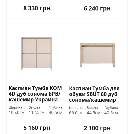
8 330 грн
6 240 грн
Каспиан Тумба KOM
Каспиан Тумба для
4D дуб сонома БРВ/
обуви SBUT 60 дуб
кашемир Украина
сонома/кашемир
БРВ Украина
Ширина
Высота
Глубина
Ширина
Высота
Глубина
105.0см
112.5см
40.5см
66.0см
44.5см
40.5см
5 160 грн
2 100 грн