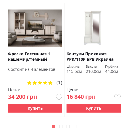
Фреско Гостинная 1
Кентуки Прихожая
К
кашемир/темный
РРК/110Р БРВ Украина
Б
мармур БРВ Украина
а
Ширина
Высота
Глубина
Ш
Состоит из 4 элементов
м
115.5см
210.0см
44.0см
1
(1)
Рейтинг:
100%
Цена:
Цена:
Ц
34 200 грн
16 840 грн
1
Купить
Купить