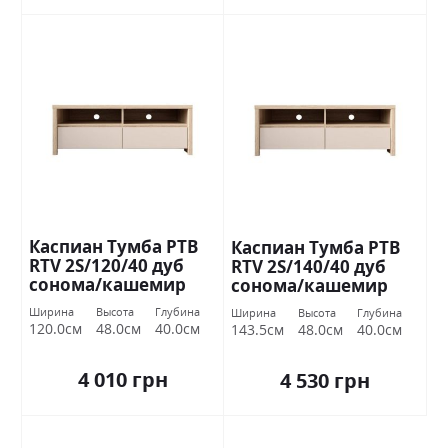
Каспиан Тумба РТВ
Каспиан Тумба РТВ
RTV 2S/120/40 дуб
RTV 2S/140/40 дуб
сонома/кашемир
сонома/кашемир
БРВ Украина
БРВ Украина
Ширина
Высота
Глубина
Ширина
Высота
Глубина
120.0см
48.0см
40.0см
143.5см
48.0см
40.0см
4 010 грн
4 530 грн