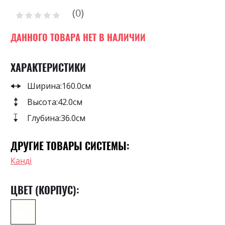
to
0
the
Рейтинг:
0
100
beginning
% of
of
ДАННОГО ТОВАРА НЕТ В НАЛИЧИИ
the
images
ХАРАКТЕРИСТИКИ
gallery
Ширина:
160.0см
Высота:
42.0см
Глубина:
36.0см
ДРУГИЕ ТОВАРЫ СИСТЕМЫ:
Канді
ЦВЕТ (КОРПУС):