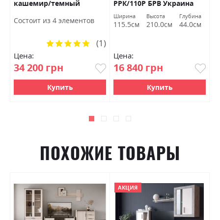
кашемир/темный
РРК/110Р БРВ Украина
Б
мармур БРВ Украина
а
Ширина
Высота
Глубина
Ш
Состоит из 4 элементов
м
115.5см
210.0см
44.0см
1
(1)
Рейтинг:
100%
Цена:
Цена:
Ц
34 200 грн
16 840 грн
1
Купить
Купить
ПОХОЖИЕ ТОВАРЫ
АКЦИЯ