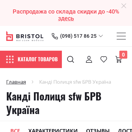
Распродажа со склада скидки до -40%
здесь
(098) 517 86 25
0
КАТАЛОГ ТОВАРОВ
Главная
Канді Полиця sfw БРВ Україна
Канді Полиця sfw БРВ
Україна
ВСЕ
ХАРАКТЕРИСТИКИ
ОТЗЫВЫ
ДОС