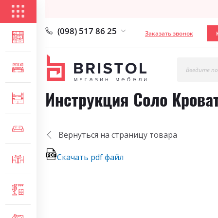
КАТАЛОГ ТОВАРОВ
(098) 517 86 25
Заказать звонок
ГОСТИНАЯ
СПАЛЬНЯ
Введите по
Инструкция Соло Кроват
ДЕТСКАЯ
МЯГКАЯ МЕБЕЛЬ
Вернуться на страницу товара
Скачать pdf файл
СТОЛЫ И СТУЛЬЯ
ПРИХОЖАЯ