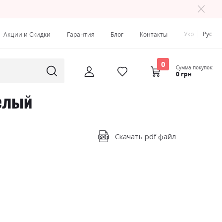
Укр
Рус
Акции и Скидки
Гарантия
Блог
Контакты
0
Сумма покупок:
0 грн
елый
Скачать pdf файл