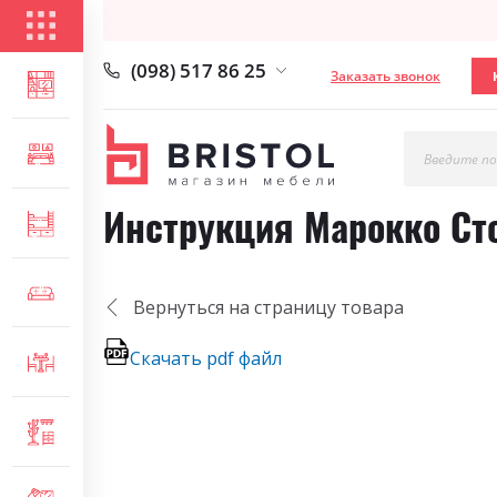
КАТАЛОГ ТОВАРОВ
(098) 517 86 25
Заказать звонок
ГОСТИНАЯ
СПАЛЬНЯ
Введите по
Инструкция Марокко Ст
ДЕТСКАЯ
МЯГКАЯ МЕБЕЛЬ
Вернуться на страницу товара
Скачать pdf файл
СТОЛЫ И СТУЛЬЯ
ПРИХОЖАЯ