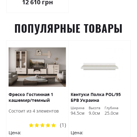
12 610 грн
ПОПУЛЯРНЫЕ ТОВАРЫ
Фреско Гостинная 1
Кентуки Полка POL/95
К
кашемир/темный
БРВ Украина
S
мармур БРВ Украина
а
Ширина
Высота
Глубина
Ш
Состоит из 4 элементов
м
94.5см
9.0см
25.0см
9
(1)
Рейтинг:
100%
Цена:
Цена:
Ц