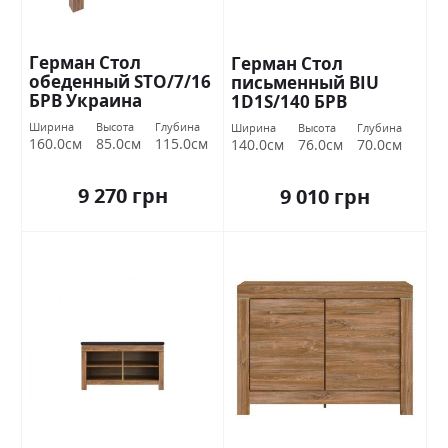
Герман Стол
Герман Стол
обеденный STO/7/16
письменный BIU
БРВ Украина
1D1S/140 БРВ
Украина
Ширина
Высота
Глубина
Ширина
Высота
Глубина
160.0см
85.0см
115.0см
140.0см
76.0см
70.0см
9 270 грн
9 010 грн