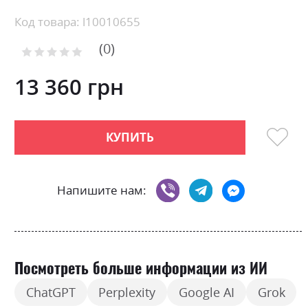
Skip
Код товара: l10010655
to
0
the
Рейтинг:
0
100
beginning
% of
of
13 360 грн
the
images
gallery
КУПИТЬ
Напишите нам:
Посмотреть больше информации из ИИ
ChatGPT
Perplexity
Google AI
Grok