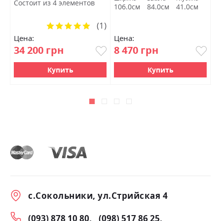
Состоит из 4 элементов
У
106.0см
84.0см
41.0см
9
(1)
Рейтинг:
100%
Цена:
Цена:
Ц
34 200 грн
8 470 грн
4
Купить
Купить
с.Сокольники, ул.Стрийская 4
(093) 878 10 80
(098) 517 86 25