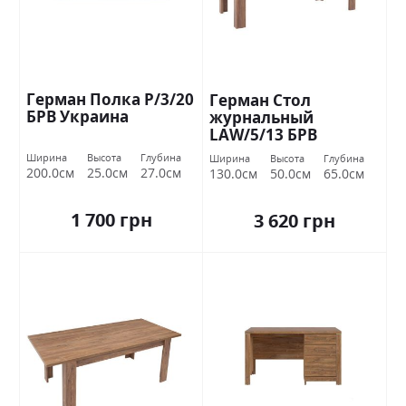
Герман Полка Р/3/20
Герман Стол
БРВ Украина
журнальный
LAW/5/13 БРВ
Украина
Ширина
Высота
Глубина
Ширина
Высота
Глубина
200.0см
25.0см
27.0см
130.0см
50.0см
65.0см
1 700 грн
3 620 грн