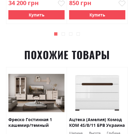
34 200 грн
850 грн
1
Купить
Купить
ПОХОЖИЕ ТОВАРЫ
Фреско Гостинная 1
Ацтека (Амелия) Комод
И
кашемир/темный
КОМ 4S/8/11 БРВ Украина
К
мармур БРВ Украина
с
Ширина
Высота
Глубина
Ш