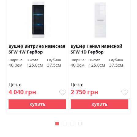
Вушер Витрина навесная
Вушер Пенал навесной
В
SFW 1W Гербор
SFW 1D Гербор
2
а
Ширина
Высота
Глубина
Ширина
Высота
Глубина
Ш
м
40.0см
125.0см
37.5см
40.0см
125.0см
37.5см
9
Цена:
Цена:
Ц
4 040 грн
2 750 грн
7
Купить
Купить