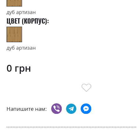
дуб артизан
ЦВЕТ (КОРПУС):
дуб артизан
0 грн
Напишите нам: