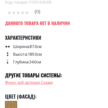
beginning
Код товара: l100164008
of
0
the
Рейтинг:
images
0
100
% of
gallery
ДАННОГО ТОВАРА НЕТ В НАЛИЧИИ
ХАРАКТЕРИСТИКИ
Ширина:
87.0см
Высота:
189.0см
Глубина:
34.0см
ДРУГИЕ ТОВАРЫ СИСТЕМЫ:
Фокус дуб артизан Сокме
ЦВЕТ (ФАСАД):