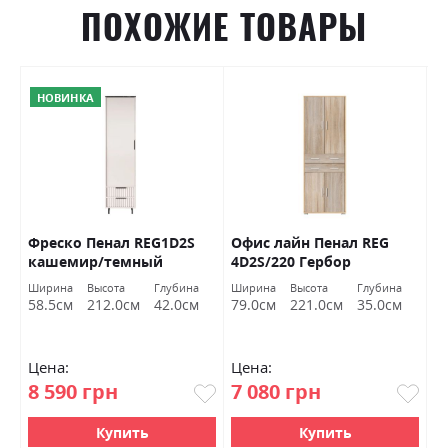
ПОХОЖИЕ ТОВАРЫ
НОВИНКА
Фреско Пенал REG1D2S
Офис лайн Пенал REG
Н
кашемир/темный
4D2S/220 Гербор
к
мармур БРВ Украина
Г
Ширина
Высота
Глубина
Ширина
Высота
Глубина
Ш
58.5см
212.0см
42.0см
79.0см
221.0см
35.0см
8
Цена:
Цена:
Ц
8 590 грн
7 080 грн
6
Купить
Купить