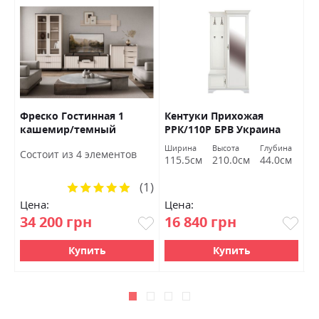
Фреско Гостинная 1
Кентуки Прихожая
К
кашемир/темный
РРК/110Р БРВ Украина
Б
мармур БРВ Украина
а
Ширина
Высота
Глубина
Ш
Состоит из 4 элементов
м
115.5см
210.0см
44.0см
1
(1)
Рейтинг:
100%
Цена:
Цена:
Ц
34 200 грн
16 840 грн
1
Купить
Купить