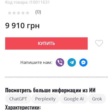
beginning
Код товара: l10011631
of
0
the
Рейтинг:
images
0
100
% of
gallery
9 910 грн
КУПИТЬ
Напишите нам:
Посмотреть больше информации из ИИ
ChatGPT
Perplexity
Google AI
Grok
Характеристики