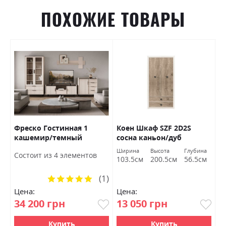
ПОХОЖИЕ ТОВАРЫ
1S
Фреско Гостинная 1
Коен Шкаф SZF 2D2S
К
.
кашемир/темный
сосна каньон/дуб
д
мармур БРВ Украина
корабельный БРВ
Б
Ширина
Высота
Глубина
Ш
Состоит из 4 элементов
Украина
103.5см
200.5см
56.5см
1
(1)
Рейтинг:
100%
Цена:
Цена:
Ц
34 200 грн
13 050 грн
7
Купить
Купить