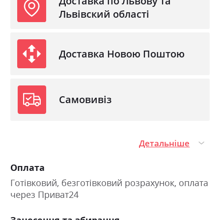
Доставка по Львову та
Львівский області
Фабрика:
Міромарк
Колір (Фасад):
білий глянець
Доставка Новою Поштою
Колір (Корпус):
білий
Колір матеріалу
білий/білий глянець
Стиль
мінімалізм, модерн
Самовивіз
Матеріал
лакована ДСП
Детальніше
Оплата
Готівковий, безготівковий розрахунок, оплата
через Приват24
Занесення та збирання