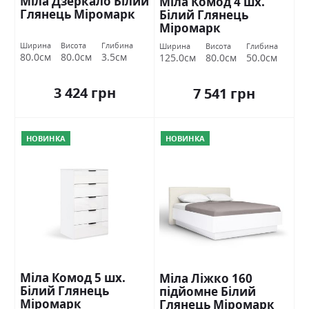
Міла Дзеркало Білий
Міла Комод 4 шх.
Глянець Міромарк
Білий Глянець
Міромарк
Ширина
Висота
Глибина
Ширина
Висота
Глибина
80.0см
80.0см
3.5см
125.0см
80.0см
50.0см
3 424 грн
7 541 грн
НОВИНКА
НОВИНКА
Міла Комод 5 шх.
Міла Ліжко 160
Білий Глянець
підйомне Білий
Міромарк
Глянець Міромарк