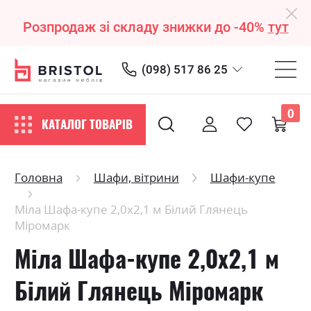
Розпродаж зі складу знижки до -40%
тут
(098) 517 86 25
0
КАТАЛОГ ТОВАРІВ
Головна
Шафи, вітрини
Шафи-купе
Міла Шафа-купе 2,0х2,1 м Білий Глянець
Міромарк
Міла Шафа-купе 2,0х2,1 м
Білий Глянець Міромарк