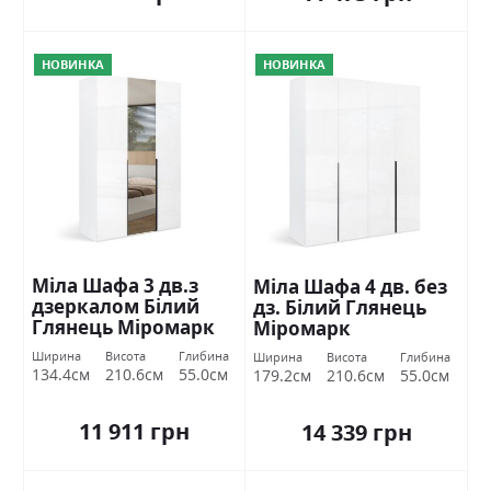
НОВИНКА
НОВИНКА
Міла Шафа 3 дв.з
Міла Шафа 4 дв. без
дзеркалом Білий
дз. Білий Глянець
Глянець Міромарк
Міромарк
Ширина
Висота
Глибина
Ширина
Висота
Глибина
134.4см
210.6см
55.0см
179.2см
210.6см
55.0см
11 911 грн
14 339 грн