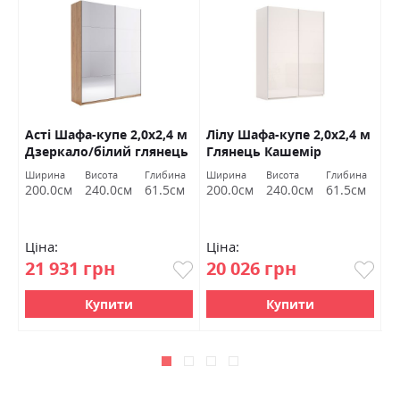
Асті Шафа-купе 2,0х2,4 м
Лілу Шафа-купе 2,0х2,4 м
М
Дзеркало/білий глянець
Глянець Кашемір
Б
Міромарк
Міромарк
а
Ширина
Висота
Глибина
Ширина
Висота
Глибина
Ш
м
200.0см
240.0см
61.5см
200.0см
240.0см
61.5см
1
Ціна:
Ціна:
Ц
21 931 грн
20 026 грн
1
Купити
Купити