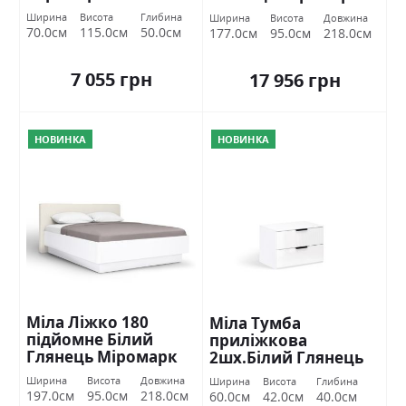
Ширина
Висота
Глибина
Ширина
Висота
Довжина
70.0см
115.0см
50.0см
177.0см
95.0см
218.0см
7 055 грн
17 956 грн
НОВИНКА
НОВИНКА
Міла Ліжко 180
Міла Тумба
підйомне Білий
приліжкова
Глянець Міромарк
2шх.Білий Глянець
Міромарк
Ширина
Висота
Довжина
Ширина
Висота
Глибина
197.0см
95.0см
218.0см
60.0см
42.0см
40.0см