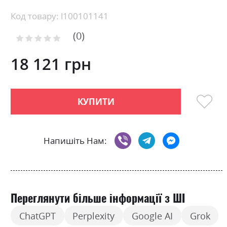
Skip
Код товару: l100101141
to
0
the
Рейтинг:
0
100
beginning
% of
of
18 121 грн
the
images
gallery
КУПИТИ
Напишіть Нам:
Переглянути більше інформації з ШІ
ChatGPT
Perplexity
Google AI
Grok