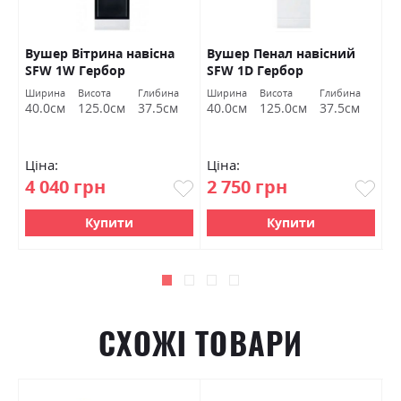
Вушер Вітрина навісна
Вушер Пенал навісний
В
SFW 1W Гербор
SFW 1D Гербор
2
а
Ширина
Висота
Глибина
Ширина
Висота
Глибина
Ш
м
40.0см
125.0см
37.5см
40.0см
125.0см
37.5см
9
Ціна:
Ціна:
Ц
4 040 грн
2 750 грн
7
Купити
Купити
СХОЖІ ТОВАРИ