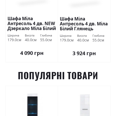
Шафа Міла
Шафа Міла
Антресоль 4 дв. NEW
Антресоль 4 дв. Міла
Дзеркало Міла Білий
Білий Глянець
Глянець Міромарк
Міромарк
Ширина
Висота
Глибина
Ширина
Висота
Глибина
179.0см
40.0см
55.0см
179.0см
40.0см
55.0см
4 090 грн
3 924 грн
ПОПУЛЯРНІ ТОВАРИ