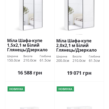
Міла Шафа-купе
Міла Шафа-купе
1,5х2,1 м Білий
2,0х2,1 м Білий
Глянець/Дзеркало
Глянець/Дзеркало
Міромарк
Міромарк
Ширина
Висота
Глибина
Ширина
Висота
Глибина
150.0см
210.0см
61.5см
200.0см
210.0см
61.5см
16 588 грн
19 071 грн
НОВИНКА
НОВИНКА