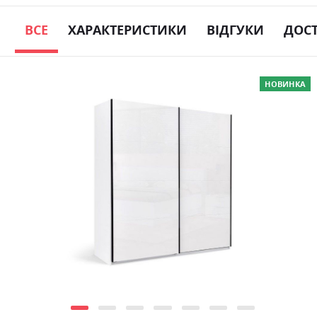
ВСЕ
ХАРАКТЕРИСТИКИ
ВІДГУКИ
ДОС
Skip
НОВИНКА
to
the
end
of
the
images
gallery