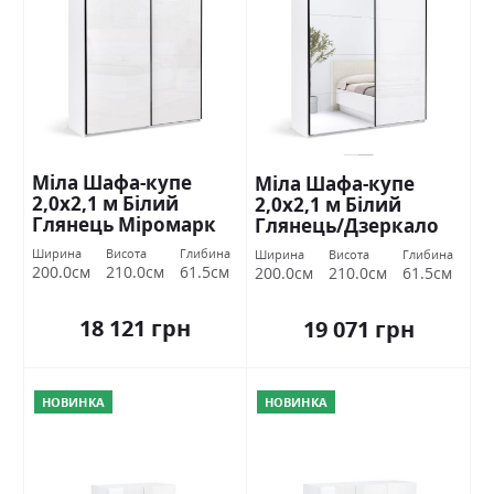
Міла Шафа-купе
Міла Шафа-купе
2,0х2,1 м Білий
2,0х2,1 м Білий
Глянець Міромарк
Глянець/Дзеркало
Міромарк
Ширина
Висота
Глибина
Ширина
Висота
Глибина
200.0см
210.0см
61.5см
200.0см
210.0см
61.5см
18 121 грн
19 071 грн
НОВИНКА
НОВИНКА