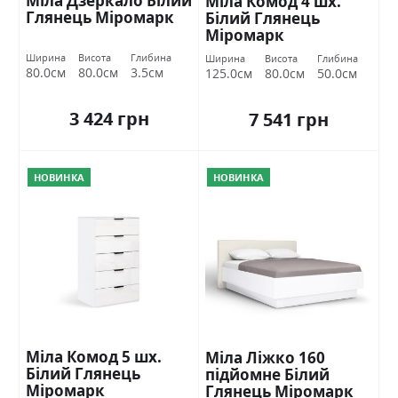
Міла Дзеркало Білий
Міла Комод 4 шх.
Глянець Міромарк
Білий Глянець
Міромарк
Ширина
Висота
Глибина
Ширина
Висота
Глибина
80.0см
80.0см
3.5см
125.0см
80.0см
50.0см
3 424 грн
7 541 грн
НОВИНКА
НОВИНКА
Міла Комод 5 шх.
Міла Ліжко 160
Білий Глянець
підйомне Білий
Міромарк
Глянець Міромарк