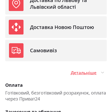
Доставка по Львову та
Стиль
мінімалізм, модерн
Львівский області
Матеріал
лакована ДСП
Доставка Новою Поштою
Самовивіз
Детальніше
Оплата
Готівковий, безготівковий розрахунок, оплата
через Приват24
Занесення та збирання