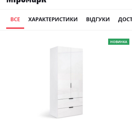
ВСЕ
ХАРАКТЕРИСТИКИ
ВІДГУКИ
ДОС
Skip
НОВИНКА
to
the
end
of
the
images
gallery