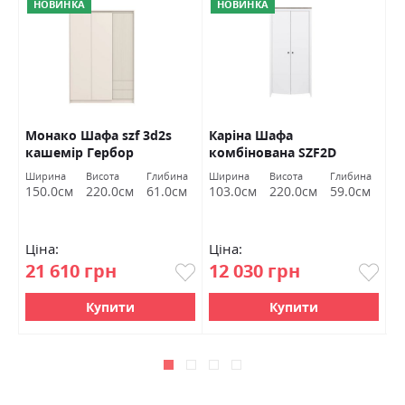
НОВИНКА
НОВИНКА
Монако Шафа szf 3d2s
Каріна Шафа
Г
кашемір Гербор
комбінована SZF2D
2
німфея альба/дуб
Ширина
Висота
Глибина
Ширина
Висота
Глибина
Ш
сонома трюфель Гербор
150.0см
220.0см
61.0см
103.0см
220.0см
59.0см
9
Ціна:
Ціна:
Ц
21 610 грн
12 030 грн
1
Купити
Купити