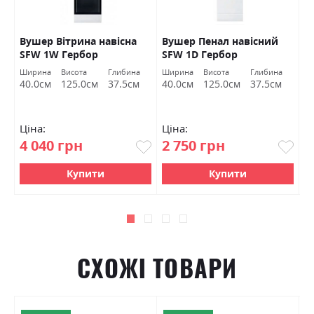
Вушер Вітрина навісна
Вушер Пенал навісний
В
SFW 1W Гербор
SFW 1D Гербор
2
а
Ширина
Висота
Глибина
Ширина
Висота
Глибина
Ш
м
40.0см
125.0см
37.5см
40.0см
125.0см
37.5см
9
Ціна:
Ціна:
Ц
4 040 грн
2 750 грн
7
Купити
Купити
СХОЖІ ТОВАРИ