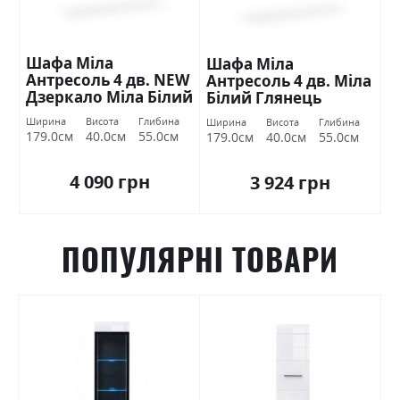
Шафа Міла
Шафа Міла
Антресоль 4 дв. NEW
Антресоль 4 дв. Міла
Дзеркало Міла Білий
Білий Глянець
Глянець Міромарк
Міромарк
Ширина
Висота
Глибина
Ширина
Висота
Глибина
179.0см
40.0см
55.0см
179.0см
40.0см
55.0см
4 090 грн
3 924 грн
ПОПУЛЯРНІ ТОВАРИ