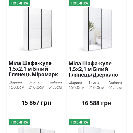
НОВИНКА
НОВИНКА
Міла Шафа-купе
Міла Шафа-купе
1,5х2,1 м Білий
1,5х2,1 м Білий
Глянець Міромарк
Глянець/Дзеркало
Міромарк
Ширина
Висота
Глибина
Ширина
Висота
Глибина
150.0см
210.0см
61.5см
150.0см
210.0см
61.5см
15 867 грн
16 588 грн
НОВИНКА
НОВИНКА