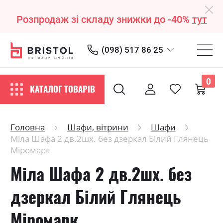
Розпродаж зі складу знижки до -40%
тут
(098) 517 86 25
0
КАТАЛОГ ТОВАРІВ
Головна
Шафи, вітрини
Шафи
Міла Шафа 2 дв.2шх. без дзеркал Білий Глянець
Міромарк
Міла Шафа 2 дв.2шх. без
дзеркал Білий Глянець
Міромарк