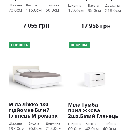
Ширина
Висота
Глибина
Ширина
Висота
Довжина
70.0см
115.0см
50.0см
177.0см
95.0см
218.0см
7 055 грн
17 956 грн
НОВИНКА
НОВИНКА
Міла Ліжко 180
Міла Тумба
підйомне Білий
приліжкова
Глянець Міромарк
2шх.Білий Глянець
Міромарк
Ширина
Висота
Довжина
Ширина
Висота
Глибина
197.0см
95.0см
218.0см
60.0см
42.0см
40.0см