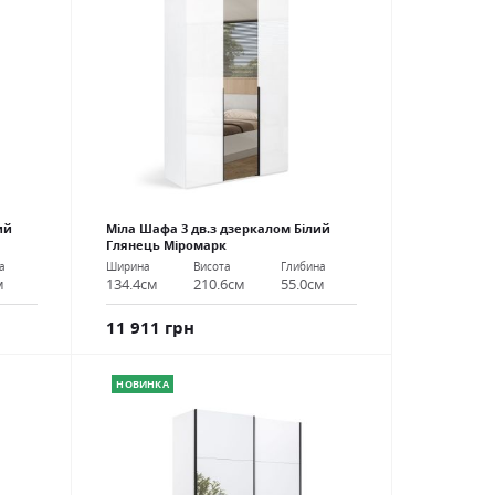
ий
Міла Шафа 3 дв.з дзеркалом Білий
Глянець Міромарк
а
Ширина
Висота
Глибина
м
134.4см
210.6см
55.0см
11 911 грн
НОВИНКА