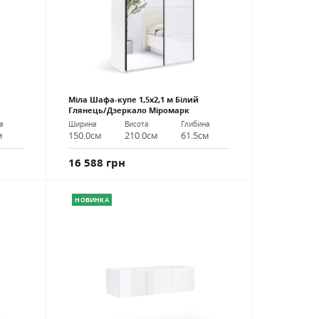
Міла Шафа-купе 1,5х2,1 м Білий
Глянець/Дзеркало Міромарк
а
Ширина
Висота
Глибина
м
150.0см
210.0см
61.5см
16 588 грн
НОВИНКА