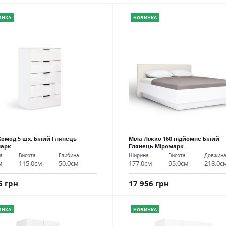
ИНКА
НОВИНКА
Комод 5 шх. Білий Глянець
Міла Ліжко 160 підйомне Білий
марк
Глянець Міромарк
а
Висота
Глибина
Ширина
Висота
Довжин
м
115.0см
50.0см
177.0см
95.0см
218.0с
5 грн
17 956 грн
ИНКА
НОВИНКА