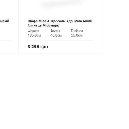
 Білий
Шафа Міла Антресоль 3 дв. Міла Білий
Глянець Міромарк
Ширина
Висота
Глибина
135.0см
40.0см
55.0см
3 296 грн