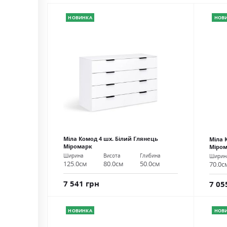
НОВИНКА
НОВ
Міла Комод 4 шх. Білий Глянець
Міла 
Міромарк
Міро
Ширина
Висота
Глибина
Ширин
125.0см
80.0см
50.0см
70.0с
7 541 грн
7 05
НОВИНКА
НОВ