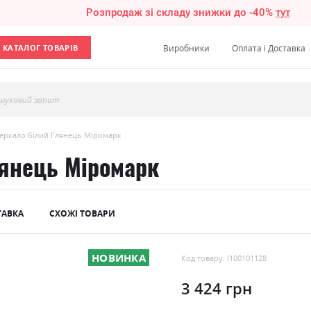
Розпродаж зі складу знижки до -40%
тут
КАТАЛОГ ТОВАРІВ
Виробники
Оплата і Доставка
шуковий запит
зеркало Білий Глянець Міромарк
лянець Міромарк
ТАВКА
СХОЖІ ТОВАРИ
НОВИНКА
Код товару: l100101128
3 424 грн