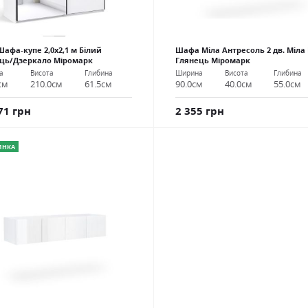
Шафа-купе 2,0х2,1 м Білий
Шафа Міла Антресоль 2 дв. Міла
ць/Дзеркало Міромарк
Глянець Міромарк
а
Висота
Глибина
Ширина
Висота
Глибина
см
210.0см
61.5см
90.0см
40.0см
55.0см
71 грн
2 355 грн
ИНКА