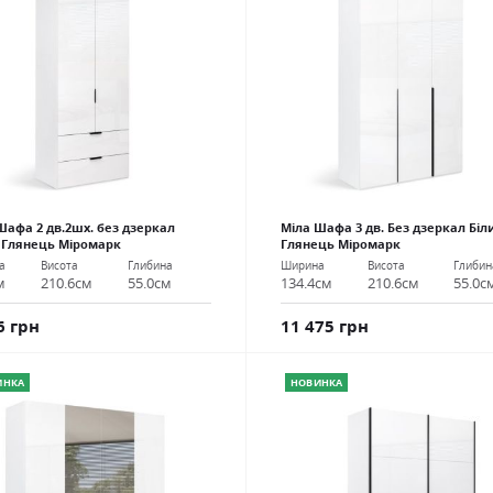
Шафа 2 дв.2шх. без дзеркал
Міла Шафа 3 дв. Без дзеркал Біл
 Глянець Міромарк
Глянець Міромарк
а
Висота
Глибина
Ширина
Висота
Глибин
м
210.6см
55.0см
134.4см
210.6см
55.0с
6 грн
11 475 грн
ИНКА
НОВИНКА