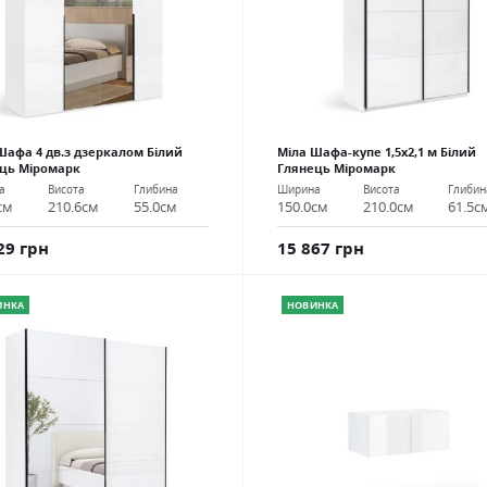
Шафа 4 дв.з дзеркалом Білий
Міла Шафа-купе 1,5х2,1 м Білий
ць Міромарк
Глянець Міромарк
а
Висота
Глибина
Ширина
Висота
Глибин
см
210.6см
55.0см
150.0см
210.0см
61.5с
29 грн
15 867 грн
ИНКА
НОВИНКА