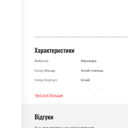
gallery
Характеристики
Фабрика:
Міромарк
Колір (Фасад):
білий глянець
Колір (Корпус):
білий
Колір матеріалу
білий/білий глянець
Читати більше
Стиль
мінімалізм, модерн
Матеріал
лакована ДСП
Відгуки
У цього товару ще немає відгуків.