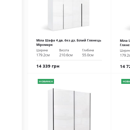
Міла Шафа 4 дв. без дз. Білий Глянець
Міла 
Міромарк
Гляне
Ширина
Висота
Глибина
Ширин
179.2см
210.6см
55.0см
179.2
14 339 грн
14 7
НОВИНКА
НОВ