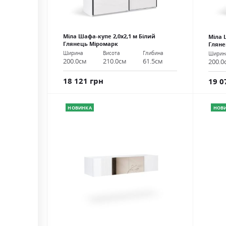
Міла Шафа-купе 2,0х2,1 м Білий
Міла 
Глянець Міромарк
Гляне
Ширина
Висота
Глибина
Ширин
200.0см
210.0см
61.5см
200.0
18 121 грн
19 0
НОВИНКА
НОВ