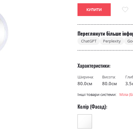
КУПИТИ
Переглянути більше інфо
ChatGPT
Perplexity
Go
Характеристики
Ширина:
Висота:
Гли
80.0см
80.0см
3.5
Інші товари системи:
Міла (Б
Колір (Фасад):