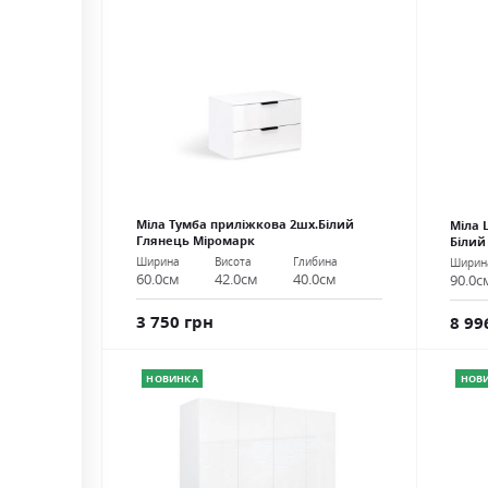
Міла Тумба приліжкова 2шх.Білий
Міла 
Глянець Міромарк
Білий
Ширина
Висота
Глибина
Ширин
60.0см
42.0см
40.0см
90.0с
3 750 грн
8 99
НОВИНКА
НОВ