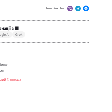
Напишіть Нам:
рмації з ШІ
ogle AI
Grok
бина:
см
ілий Глянець)