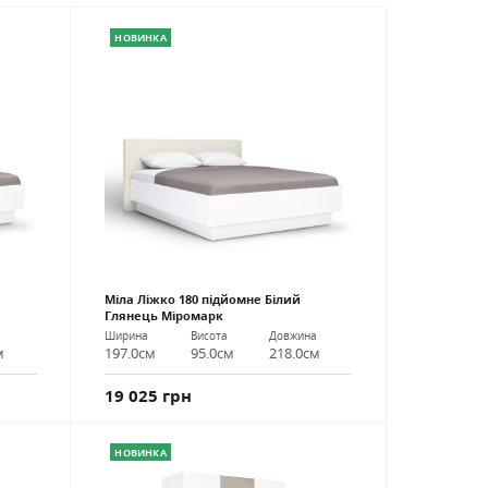
НОВИНКА
Міла Ліжко 180 підйомне Білий
Глянець Міромарк
а
Ширина
Висота
Довжина
м
197.0см
95.0см
218.0см
19 025 грн
НОВИНКА