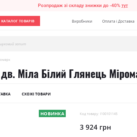
Розпродаж зі складу знижки до -40%
тут
КАТАЛОГ ТОВАРІВ
Виробники
Оплата і Доставка
шуковий запит
ромарк
дв. Міла Білий Глянець Міром
ТАВКА
СХОЖІ ТОВАРИ
НОВИНКА
Код товару: l100101145
3 924 грн