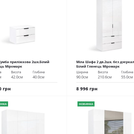
Тумба приліжкова 2шх.Білий
Міла Шафа 2 дв.2шх. без дзерка
ць Міромарк
Білий Глянець Міромарк
а
Висота
Глибина
Ширина
Висота
Глибина
м
42.0см
40.0см
90.0см
210.6см
55.0см
0 грн
8 996 грн
ИНКА
НОВИНКА