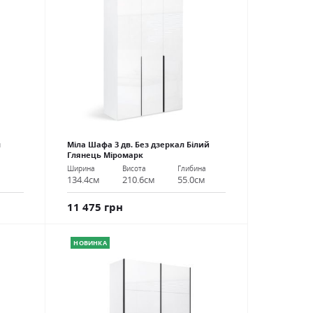
л
Міла Шафа 3 дв. Без дзеркал Білий
Глянець Міромарк
Ширина
Висота
Глибина
134.4см
210.6см
55.0см
11 475 грн
НОВИНКА