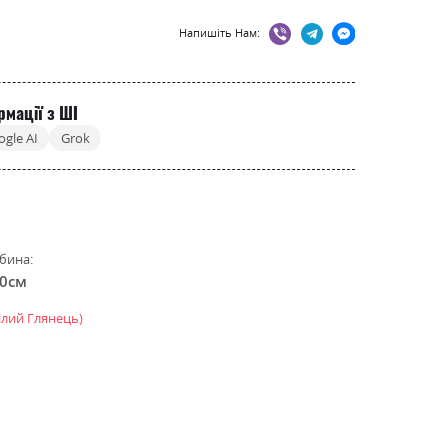
Напишіть Нам:
рмації з ШІ
ogle AI
Grok
бина:
.0см
ілий Глянець)