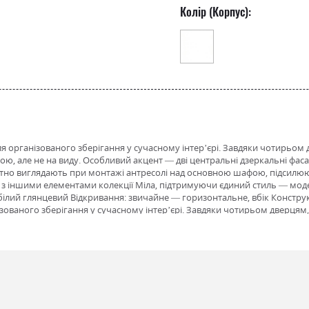
Колір (Корпус):
ля організованого зберігання у сучасному інтер’єрі. Завдяки чотирьо
укою, але не на виду. Особливий акцент — дві центральні дзеркальні фас
тно виглядають при монтажі антресолі над основною шафою, підсилю
з іншими елементами колекції Міла, підтримуючи єдиний стиль — модер
: білий глянцевий Відкривання: звичайне — горизонтальне, вбік Констру
зованого зберігання у сучасному інтер’єрі. Завдяки чотирьом дверцям
ле не на виду. Антресоль можна використовувати як самостійний елеме
ртикальної динаміки, підсилює преміальний вигляд меблевої групи та до
 колекції Міла, підтримуючи єдиний стиль — модерн, мінімалізм або 