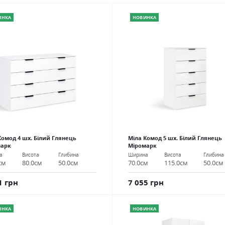
ИНКА
НОВИНКА
Комод 4 шх. Білий Глянець
Міла Комод 5 шх. Білий Глянець
марк
Міромарк
а
Висота
Глибина
Ширина
Висота
Глибина
см
80.0см
50.0см
70.0см
115.0см
50.0см
1 грн
7 055 грн
ИНКА
НОВИНКА