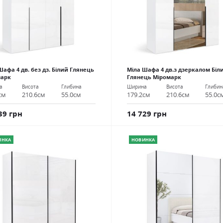
Шафа 4 дв. без дз. Білий Глянець
Міла Шафа 4 дв.з дзеркалом Біл
марк
Глянець Міромарк
а
Висота
Глибина
Ширина
Висота
Глибин
см
210.6см
55.0см
179.2см
210.6см
55.0с
39 грн
14 729 грн
ИНКА
НОВИНКА