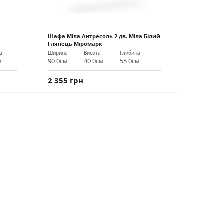
Шафа Міла Антресоль 2 дв. Міла Білий
Глянець Міромарк
а
Ширина
Висота
Глибина
м
90.0см
40.0см
55.0см
2 355 грн