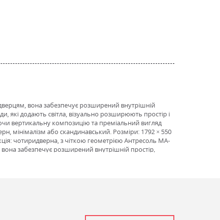
м дверцям, вона забезпечує розширений внутрішній
ади, які додають світла, візуально розширюють простір і
ючи вертикальну композицію та преміальний вигляд
н, мінімалізм або скандинавський. Розміри: 1792 × 550
кція: чотиридверна, з чіткою геометрією Антресоль MA-
, вона забезпечує розширений внутрішній простір,
нт, або монтувати над основною шафою — для створення
зволяє оптимізувати простір у кімнаті. Антресоль MA-
скандинавський.