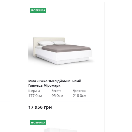
НОВИНКА
Міла Ліжко 160 підйомне Білий
Глянець Міромарк
Ширина
Висота
Довжина
177.0см
95.0см
218.0см
17 956 грн
НОВИНКА