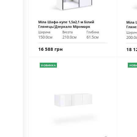
Міла Шафа-купе 1,5х2,1 м Білий
Міла 
Глянець/Дзеркало Міромарк
Гляне
Ширина
Висота
Глибина
Ширин
150.0см
210.0см
61.5см
200.0
16 588 грн
18 1
НОВИНКА
НОВ