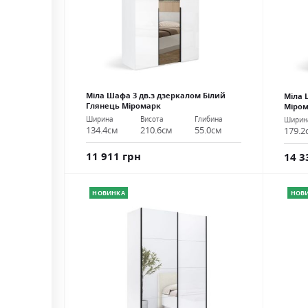
Міла Шафа 3 дв.з дзеркалом Білий
Міла 
Глянець Міромарк
Міро
Ширина
Висота
Глибина
Ширин
134.4см
210.6см
55.0см
179.2
11 911 грн
14 3
НОВИНКА
НОВ