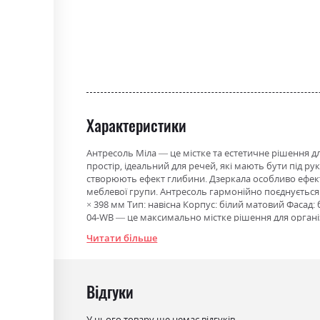
the
beginning
of
the
images
gallery
Характеристики
Антресоль Міла — це містке та естетичне рішення д
простір, ідеальний для речей, які мають бути під р
створюють ефект глибини. Дзеркала особливо ефек
меблевої групи. Антресоль гармонійно поєднується 
× 398 мм Тип: навісна Корпус: білий матовий Фасад
04-WB — це максимально містке рішення для органі
ідеальний для речей, які мають бути під рукою, а
Читати більше
візуально вищої композиції. Такий прийом додає ве
04-WB гармонійно поєднується з іншими елементами
Відгуки
Фабрика:
Міромарк
Колір (Фасад):
білий глянець
У цього товару ще немає відгуків.