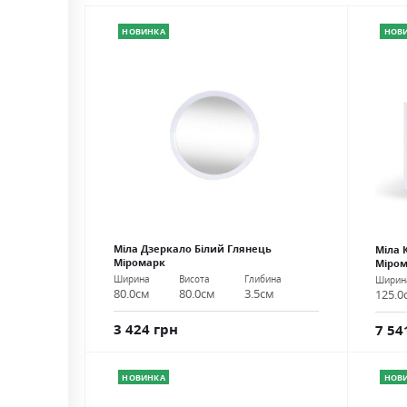
НОВИНКА
НОВ
Міла Дзеркало Білий Глянець
Міла 
Міромарк
Міро
Ширина
Висота
Глибина
Ширин
80.0см
80.0см
3.5см
125.0
3 424 грн
7 54
НОВИНКА
НОВ