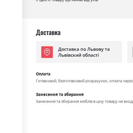
Колір (Корпус):
білий
Колір матеріалу
білий/білий глянець
Стиль
мінімалізм, модерн
Доставка
Матеріал
лакована ДСП
Доставка по Львову та
Львівский області
Оплата
Готівковий, безготівковий розрахунок, оплата чере
Занесення та збирання
Занесення та збирання меблів в ціну товару не входя