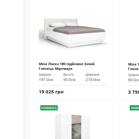
Міла Ліжко 180 підйомне Білий
Міла 
Глянець Міромарк
Гляне
Ширина
Висота
Довжина
Ширин
197.0см
95.0см
218.0см
60.0с
19 025 грн
3 75
НОВИНКА
НОВ