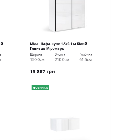
ий
Міла Шафа-купе 1,5х2,1 м Білий
Глянець Міромарк
а
Ширина
Висота
Глибина
м
150.0см
210.0см
61.5см
15 867 грн
НОВИНКА