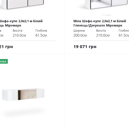
Шафа-купе 2,0х2,1 м Білий
Міла Шафа-купе 2,0х2,1 м Білий
ць Міромарк
Глянець/Дзеркало Міромарк
а
Висота
Глибина
Ширина
Висота
Глибин
см
210.0см
61.5см
200.0см
210.0см
61.5с
21 грн
19 071 грн
ИНКА