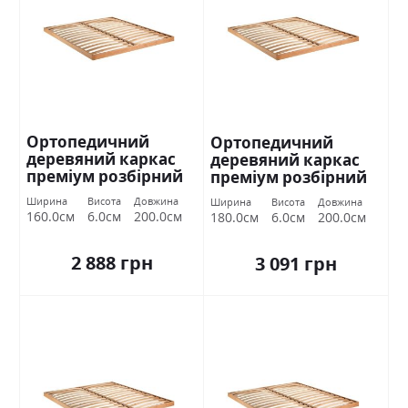
Ортопедичний
Ортопедичний
деревяний каркас
деревяний каркас
преміум розбірний
преміум розбірний
160х200 Міромарк
180х200 Міромарк
Ширина
Висота
Довжина
Ширина
Висота
Довжина
160.0см
6.0см
200.0см
180.0см
6.0см
200.0см
2 888 грн
3 091 грн