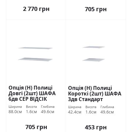
2 770 грн
705 грн
Опція (Н) Полиці
Опція (Н) Полиці
Довгі (2шт) ШАФА
Короткі (2шт) ШАФА
6дв СЕР ВІДСІК
3дв Стандарт
Стандарт
Ширина
Висота
Глибина
Ширина
Висота
Глибина
88.0см
1.6см
49.6см
42.4см
1.6см
49.6см
705 грн
453 грн