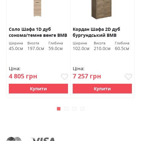
Соло Шафа 1D дуб
Кордан Шафа 2D дуб
М
ь
сонома/темне венге ВМВ
бургундський ВМВ
б
Холдинг
Холдинг
а
Ширина
Висота
Глибина
Ширина
Висота
Глибина
Ш
м
45.0см
197.0см
59.0см
102.0см
210.0см
60.5см
2
Ціна:
Ціна:
Ц
4 805 грн
7 257 грн
2
Купити
Купити