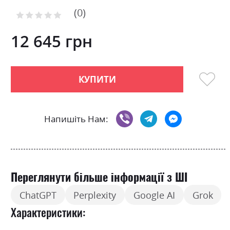
to
0
the
Рейтинг:
0
100
beginning
% of
of
12 645 грн
the
images
gallery
КУПИТИ
Напишіть Нам:
Переглянути більше інформації з ШІ
ChatGPT
Perplexity
Google AI
Grok
Характеристики