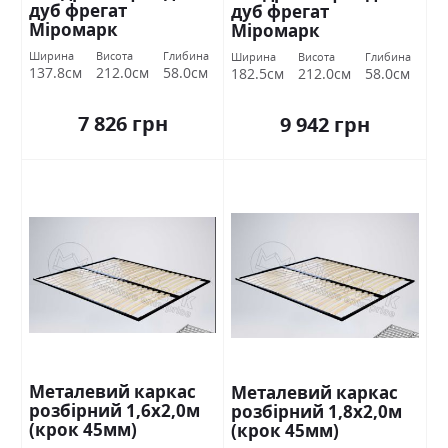
дуб фрегат
дуб фрегат
Міромарк
Міромарк
Ширина
Висота
Глибина
Ширина
Висота
Глибина
137.8см
212.0см
58.0см
182.5см
212.0см
58.0см
7 826 грн
9 942 грн
Металевий каркас
Металевий каркас
розбірний 1,6х2,0м
розбірний 1,8х2,0м
(крок 45мм)
(крок 45мм)