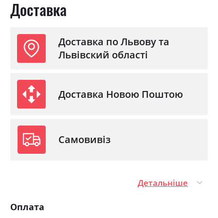
Доставка
58.0см
Фабрика:
Міромарк
Доставка по Львову та
Львівский області
Колір (Фасад):
дуб фрегат
Колір (Корпус):
дуб фрегат
Колір матеріалу
дуб фрегат
Доставка Новою Поштою
Стиль
мінімалізм, модерн
Матеріал
ламінована ДСП
Самовивіз
Детальніше
Оплата