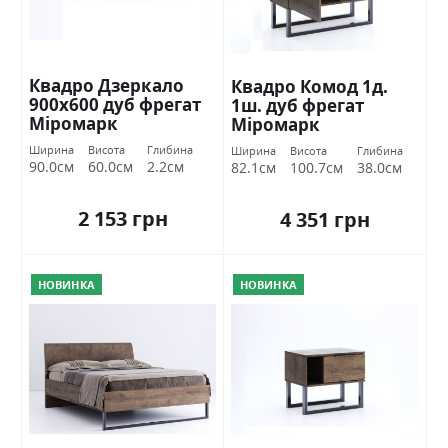
Квадро Дзеркало
Квадро Комод 1д.
900х600 дуб фрегат
1ш. дуб фрегат
Міромарк
Міромарк
Ширина
Висота
Глибина
Ширина
Висота
Глибина
90.0см
60.0см
2.2см
82.1см
100.7см
38.0см
2 153 грн
4 351 грн
НОВИНКА
НОВИНКА