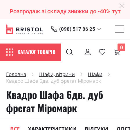
Розпродаж зі складу знижки до -40%
тут
(098) 517 86 25
0
КАТАЛОГ ТОВАРІВ
Головна
Шафи, вітрини
Шафи
Квадро Шафа 6дв. дуб фрегат Міромарк
Квадро Шафа 6дв. дуб
фрегат Міромарк
ВСЕ
ХАРАКТЕРИСТИКИ
ВІДГУКИ
ДОС