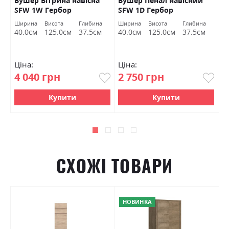
Вушер Вітрина навісна
Вушер Пенал навісний
В
SFW 1W Гербор
SFW 1D Гербор
2
а
Ширина
Висота
Глибина
Ширина
Висота
Глибина
Ш
м
40.0см
125.0см
37.5см
40.0см
125.0см
37.5см
9
Ціна:
Ціна:
Ц
4 040 грн
2 750 грн
7
Купити
Купити
СХОЖІ ТОВАРИ
НОВИНКА