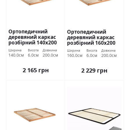
Ортопедичний
Ортопедичний
деревяний каркас
деревяний каркас
розбірний 140х200
розбірний 160х200
Міромарк
Міромарк
Ширина
Висота
Довжина
Ширина
Висота
Довжина
140.0см
6.0см
200.0см
160.0см
6.0см
200.0см
2 165 грн
2 229 грн