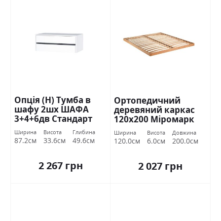
Опція (Н) Тумба в
Ортопедичний
шафу 2шх ШАФА
деревяний каркас
3+4+6дв Стандарт
120х200 Міромарк
Ширина
Висота
Глибина
Ширина
Висота
Довжина
87.2см
33.6см
49.6см
120.0см
6.0см
200.0см
2 267 грн
2 027 грн