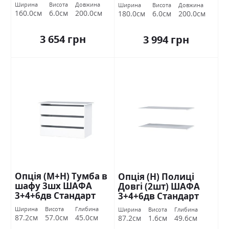
Ширина
Висота
Довжина
Ширина
Висота
Довжина
160.0см
6.0см
200.0см
180.0см
6.0см
200.0см
3 654 грн
3 994 грн
Опція (М+Н) Тумба в
Опція (Н) Полиці
шафу 3шх ШАФА
Довгі (2шт) ШАФА
3+4+6дв Стандарт
3+4+6дв Стандарт
Ширина
Висота
Глибина
Ширина
Висота
Глибина
87.2см
57.0см
45.0см
87.2см
1.6см
49.6см