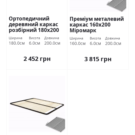
Ортопедичний
Преміум металевий
деревяний каркас
каркас 160х200
розбірний 180х200
Міромарк
Міромарк
Ширина
Висота
Довжина
Ширина
Висота
Довжина
180.0см
6.0см
200.0см
160.0см
6.0см
200.0см
2 452 грн
3 815 грн