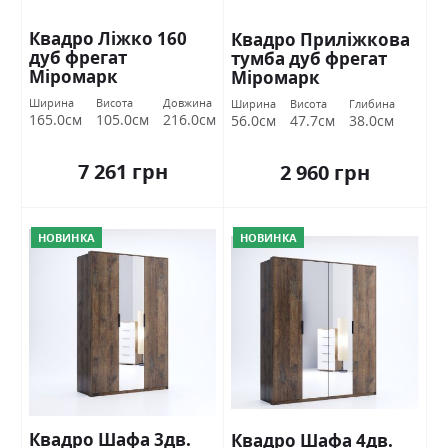
Квадро Ліжко 160
Квадро Приліжкова
дуб фрегат
тумба дуб фрегат
Міромарк
Міромарк
Ширина
Висота
Довжина
Ширина
Висота
Глибина
165.0см
105.0см
216.0см
56.0см
47.7см
38.0см
7 261 грн
2 960 грн
НОВИНКА
НОВИНКА
Квадро Шафа 3дв.
Квадро Шафа 4дв.