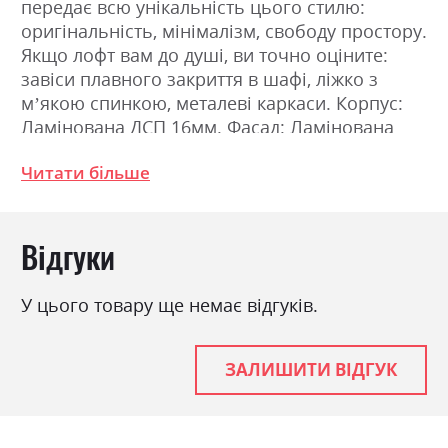
передає всю унікальність цього стилю:
оригінальність, мінімалізм, свободу простору.
Якщо лофт вам до душі, ви точно оціните:
завіси плавного закриття в шафі, ліжко з
м’якою спинкою, металеві каркаси. Корпус:
Ламінована ДСП 16мм. Фасад: Ламінована
ДСП 16мм. Фурнітура: Профільна алюмінієва
Читати більше
ручка чорного кольору; Упори ліжка, тумби,
комода зроблені з товстого металу чорного
кольору в стилі «Лофт»; Трьохскладові
Відгуки
шарикові підвищеної міцності телескопічні
направляючі повного висуву; Завіса
підвищеної міцності з плавним
У цього товару ще немає відгуків.
закриттям;Металеві фіксувальні, антивисувні
полкотримачі; Базова комплектація
антресолей та шаф міжсекційними стяжками;
ЗАЛИШИТИ ВІДГУК
З`єднання деталей за допомогою
ексцентрикової стяжки (MINIFIX). Розміри:
Ширина: 272.0см, Висота: 212.0см, Глибина: