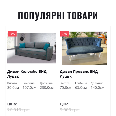
ПОПУЛЯРНІ ТОВАРИ
-7%
-7%
Диван Коломбо ВНД
Диван Прованс ВНД
П
Луцьк
Луцьк
Висота
Глибина
Довжина
Висота
Глибина
Довжина
Ви
80.0см
107.0см
230.0см
75.0см
65.0см
140.0см
4
Ціна:
Ціна:
Ц
26 010 грн
9 000 грн
6