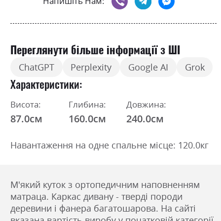
Напишіть Нам:
Переглянути більше інформації з ШІ
ChatGPT
Perplexity
Google AI
Grok
Характеристики
Висота:
Глибина:
Довжина:
87.0см
160.0см
240.0см
Навантаження на одне спальне місце: 120.0кг
М'який куток з ортопедичним наповненням
матраца. Каркас дивану - тверді породи
деревини і фанера багатошарова. На сайті
вказана вартість виробу у початковій категорії