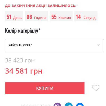
0
100
beginning
% of
of
ДО ЗАКІНЧЕННЯ АКЦІЇ ЗАЛИШИЛОСЬ:
the
51
06
55
14
images
День
Година
Хвилин
Секунд
gallery
Колір матеріалу
38 423 грн
34 581 грн
КУПИТИ