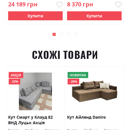
24 189 грн
8 370 грн
5
Купити
Купити
СХОЖІ ТОВАРИ
АКЦІЯ
НОВИНКА
-32%
-20%
Кут Смарт у Клауд 82
Кут Айленд Daniro
К
ВНД Луцьк Акція