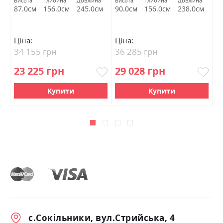
на
Висота
Глибина
Довжина
Висота
Глибина
Довжина
Ви
см
87.0см
156.0см
245.0см
90.0см
156.0см
238.0см
8
Ціна:
Ціна:
Ц
34 155 грн
36 285 грн
4
23 225 грн
29 028 грн
3
Купити
Купити
с.Сокільники, вул.Стрийська, 4