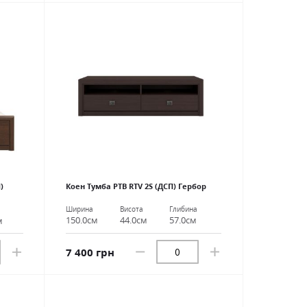
)
Коен Тумба РТВ RTV 2S (ДСП) Гербор
Ширина
Висота
Глибина
а
150.0см
44.0см
57.0см
м
7 400 грн