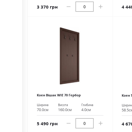
3 370 грн
4 44
Коен Вішак WIE 70 Гербор
Коен 
Ширина
Висота
Глибина
Ширин
70.0см
160.0см
4.0см
58.5с
5 490 грн
4 67