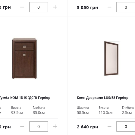
0 грн
3 050 грн
Тумба KOM 1D1S (ДСП) Гербор
Коен Дзеркало LUS/58 Гербор
а
Висота
Глибина
Ширина
Висота
Глибина
м
93.5см
35.0см
58.5см
110.0см
2.5см
0 грн
2 640 грн