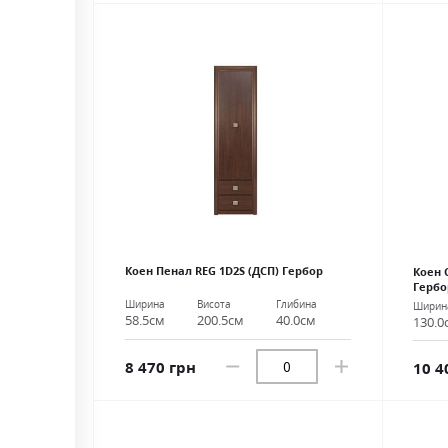
Коен Пенал REG 1D2S (ДСП) Гербор
Коен 
Гербо
Ширина
Висота
Глибина
Ширин
58.5см
200.5см
40.0см
130.0
8 470 грн
10 4