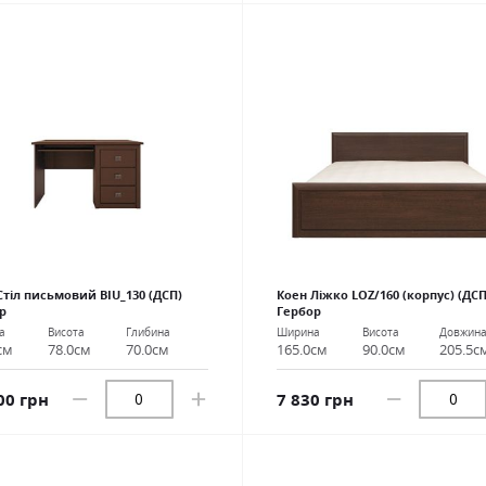
Стіл письмовий BIU_130 (ДСП)
Коен Ліжко LOZ/160 (корпус) (ДСП
р
Гербор
а
Висота
Глибина
Ширина
Висота
Довжин
см
78.0см
70.0см
165.0см
90.0см
205.5с
00 грн
7 830 грн