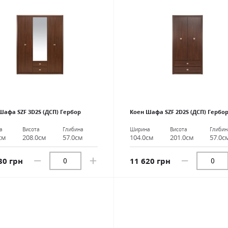
Шафа SZF 3D2S (ДСП) Гербор
Коен Шафа SZF 2D2S (ДСП) Гербо
а
Висота
Глибина
Ширина
Висота
Глибин
см
208.0см
57.0см
104.0см
201.0см
57.0с
30 грн
11 620 грн