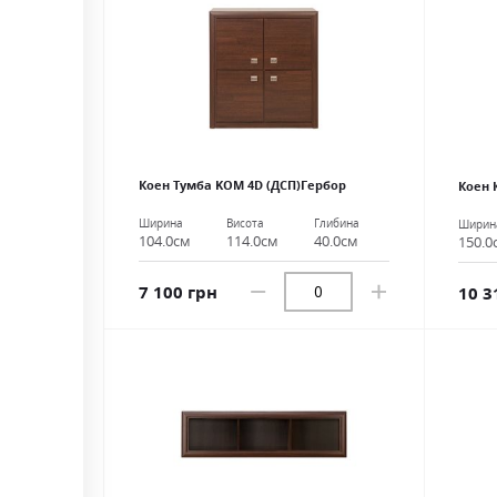
Коен Тумба KOM 4D (ДСП)Гербор
Коен 
Ширина
Висота
Глибина
Ширин
104.0см
114.0см
40.0см
150.0
7 100 грн
10 3