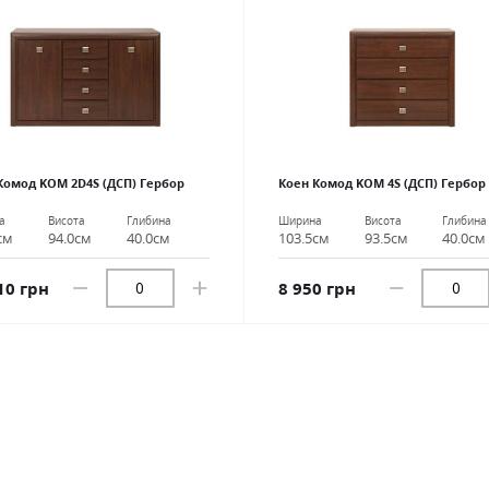
Комод KOM 2D4S (ДСП) Гербор
Коен Комод KOM 4S (ДСП) Гербор
а
Висота
Глибина
Ширина
Висота
Глибина
см
94.0см
40.0см
103.5см
93.5см
40.0см
10 грн
8 950 грн