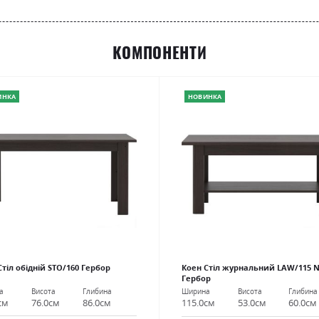
КОМПОНЕНТИ
ИНКА
НОВИНКА
Стіл обідній STO/160 Гербор
Коен Стіл журнальний LAW/115 
Гербор
а
Висота
Глибина
Ширина
Висота
Глибина
см
76.0см
86.0см
115.0см
53.0см
60.0см