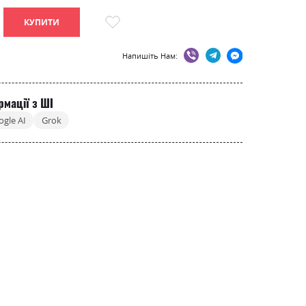
КУПИТИ
Напишіть Нам:
рмації з ШІ
ogle AI
Grok