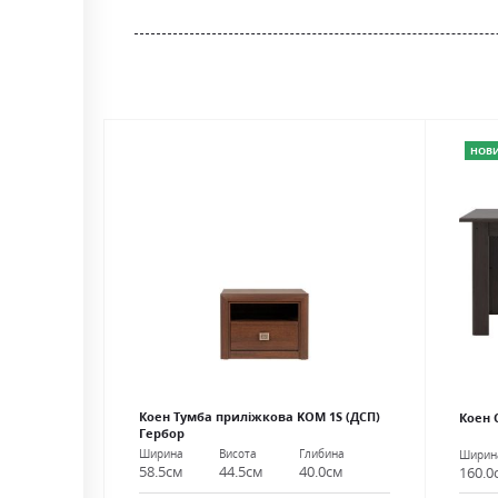
the
beginning
of
the
images
gallery
НОВ
Коен Тумба приліжкова KOM 1S (ДСП)
Коен 
Гербор
Ширина
Висота
Глибина
Ширин
58.5см
44.5см
40.0см
160.0