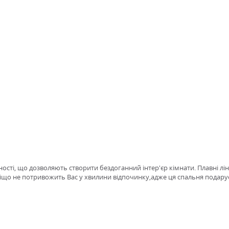
ості, що дозволяють створити бездоганний інтер'єр кімнати. Плавні лінії
що не потривожить Вас у хвилини відпочинку,адже ця спальня подарує т