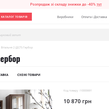
Розпродаж зі складу знижки до -40%
тут
КАТАЛОГ ТОВАРІВ
Виробники
Оплата і Доставка
шуковий запит
 Вітальня 2 (ДСП) Гербор
Гербор
ТАВКА
СХОЖІ ТОВАРИ
Код товару: l10000691
10 870 грн