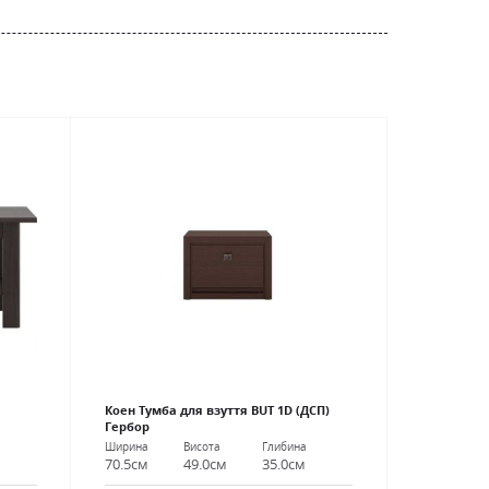
N
Коен Тумба для взуття BUT 1D (ДСП)
Гербор
Ширина
Висота
Глибина
70.5см
49.0см
35.0см