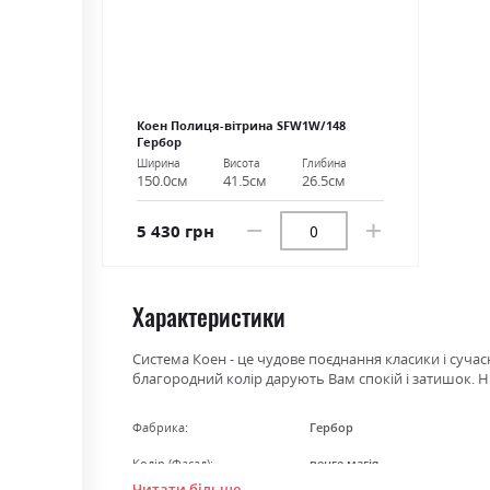
Коен Полиця-вітрина SFW1W/148
Гербор
Ширина
Висота
Глибина
150.0см
41.5см
26.5см
5 430 грн
Характеристики
Система Коен - це чудове поєднання класики і сучасн
благородний колір дарують Вам спокій і затишок. Ні
Фабрика:
Гербор
Колір (Фасад):
венге магія
Читати більше