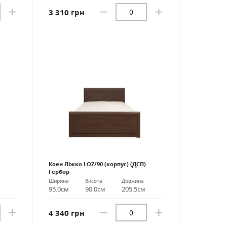
3 310 грн
Коен Ліжко LOZ/90 (корпус) (ДСП)
Гербор
Ширина
Висота
Довжина
95.0см
90.0см
205.5см
4 340 грн