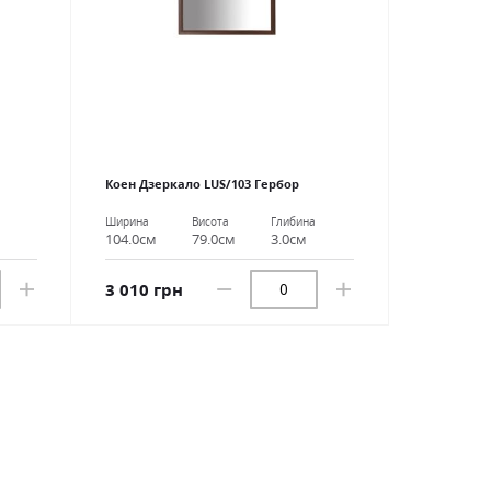
Коен Дзеркало LUS/103 Гербор
Ширина
Висота
Глибина
104.0см
79.0см
3.0см
3 010 грн