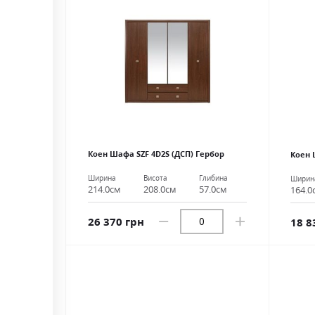
Коен Шафа SZF 4D2S (ДСП) Гербор
Коен 
Ширина
Висота
Глибина
Ширин
214.0см
208.0см
57.0см
164.0
26 370 грн
18 8