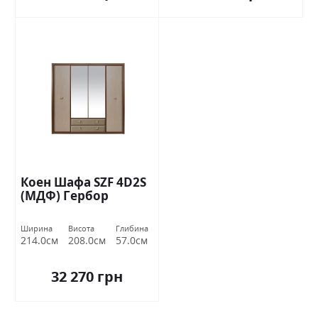
Коен Шафа SZF 4D2S
(МДФ) Гербор
Ширина
Висота
Глибина
214.0см
208.0см
57.0см
32 270 грн