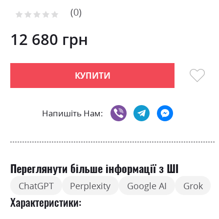
to
0
the
Рейтинг:
0
100
beginning
% of
of
12 680 грн
the
images
gallery
КУПИТИ
Напишіть Нам:
Переглянути більше інформації з ШІ
ChatGPT
Perplexity
Google AI
Grok
Характеристики