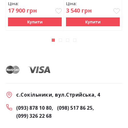
Ціна:
Ціна:
Ц
17 900 грн
3 540 грн
2
Купити
Купити
с.Сокільники, вул.Стрийська, 4
(093) 878 10 80
(098) 517 86 25
(099) 326 22 68