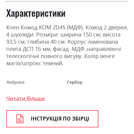
Характеристики
Коен Комод KOM 2D4S (МДФ). Комод 2 дверки,
4 шухляди. Розміри: ширина 150 см; висота
93,5 см; глибина 40 см. Корпус-ламінована
плита ДСП 16 мм, фасад -МДФ ,направляючі
телескопічні повного висуву. Колір венге
магія/штрокс темний.
Фабрика:
Гербор
Колір (Фасад):
штрокс темний
Читати більше
Колір (Корпус):
венге магія
Колір матеріалу
венге магія/штрокс темний
ІНСТРУКЦІЯ ПО ЗБІРЦІ
Стиль
класика, мінімалізм,
модерн, ретро