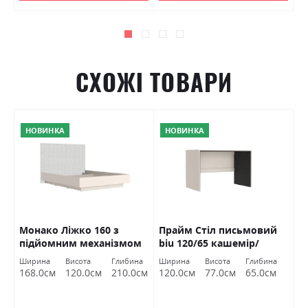
СХОЖІ ТОВАРИ
НОВИНКА
НОВИНКА
Монако Ліжко 160 з
Прайм Стіл письмовий
К
підйомним механізмом
biu 120/65 кашемір/
(
та вкладом кашемір
чорний Гербор
Ширина
Висота
Глибина
Ширина
Висота
Глибина
Ш
Гербор
168.0см
120.0см
210.0см
120.0см
77.0см
65.0см
2