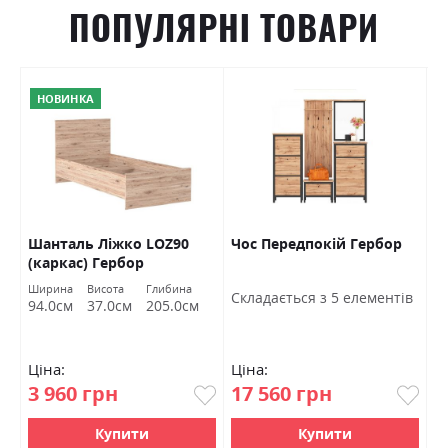
ПОПУЛЯРНІ ТОВАРИ
НОВИНКА
Шанталь Ліжко LOZ90
Чос Передпокій Гербор
Ш
(каркас) Гербор
в
Ширина
Висота
Глибина
Ш
Cкладається з 5 елементів
94.0см
37.0см
205.0см
7
Ціна:
Ціна:
Ц
3 960 грн
17 560 грн
4
Купити
Купити