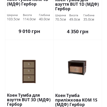
(МДФ) Гербор
взуття BUT 1D (МДФ)
Гербор
Ширина
Висота
Глибина
Ширина
Висота
Глибина
103.5см
114.0см
40.0см
70.5см
49.0см
35.0см
9 010 грн
4 350 грн
Коен Тумба для
Коен Тумба
взуття BUT 3D (МДФ)
приліжкова KOM 1S
Гербор
(МДФ) Гербор