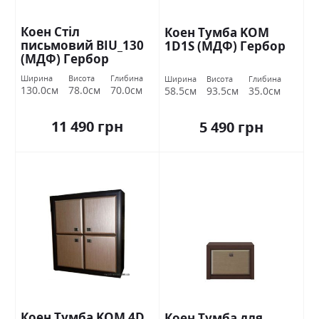
Коен Стіл
Коен Тумба KOM
письмовий BIU_130
1D1S (МДФ) Гербор
(МДФ) Гербор
Ширина
Висота
Глибина
Ширина
Висота
Глибина
130.0см
78.0см
70.0см
58.5см
93.5см
35.0см
11 490 грн
5 490 грн
Коен Тумба KOM 4D
Коен Тумба для