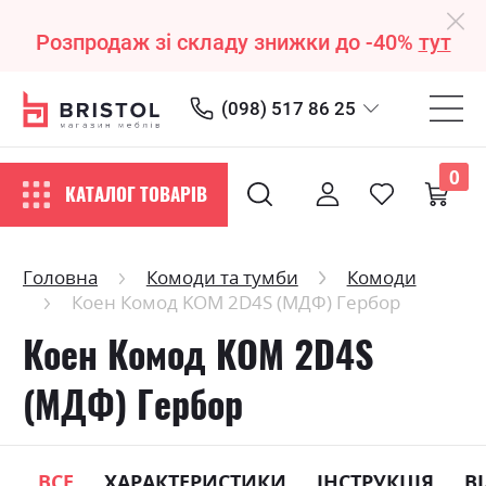
Розпродаж зі складу знижки до -40%
тут
(098) 517 86 25
0
КАТАЛОГ ТОВАРІВ
Головна
Комоди та тумби
Комоди
Коен Комод KOM 2D4S (МДФ) Гербор
Коен Комод KOM 2D4S
(МДФ) Гербор
ВСЕ
ХАРАКТЕРИСТИКИ
ІНСТРУКЦІЯ
В