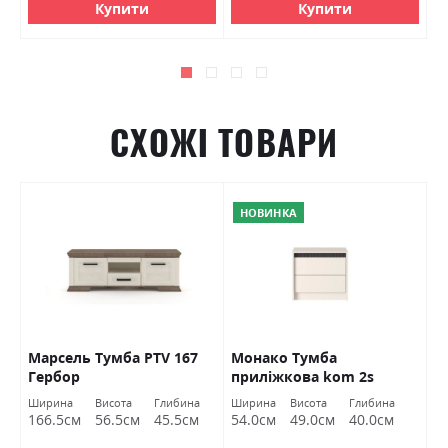
Купити
Купити
СХОЖІ ТОВАРИ
НОВИНКА
Марсель Тумба РТV 167
Монако Тумба
А
р
Гербор
приліжкова kom 2s
Г
кашемір/елегантний
а
Ширина
Висота
Глибина
Ширина
Висота
Глибина
Ш
сірий софттач Гербор
м
166.5см
56.5см
45.5см
54.0см
49.0см
40.0см
1