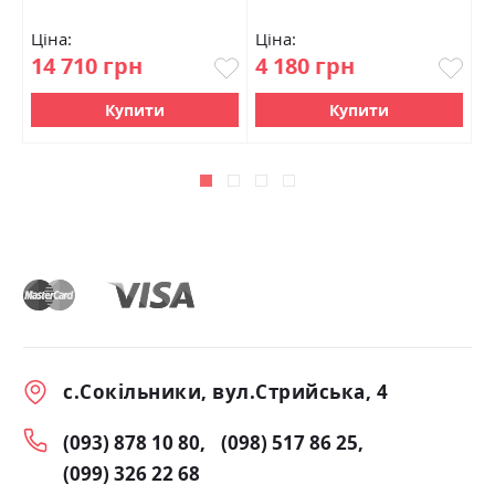
Ціна:
Ціна:
Ц
14 710 грн
4 180 грн
3
Купити
Купити
с.Сокільники, вул.Стрийська, 4
(093) 878 10 80
(098) 517 86 25
(099) 326 22 68