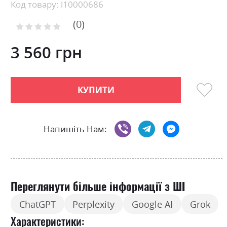
beginning
Код товару: l10000686
of
0
the
Рейтинг:
images
0
100
% of
gallery
3 560 грн
КУПИТИ
Напишіть Нам:
Переглянути більше інформації з ШІ
ChatGPT
Perplexity
Google AI
Grok
Характеристики