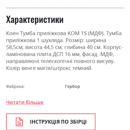
Характеристики
Коен Тумба приліжкова KOM 1S (МДФ). Тумба
приліжкова 1 шухляда. Розмір: ширина
58,5см; висота 44,5 см; глибина 40 см. Корпус-
ламінована плита ДСП 16 мм, фасад -МДФ,
направляючі телескопічні повного висуву.
Колір венге магія/штрокс темний.
Фабрика:
Гербор
Колір (Фасад):
штрокс темний
Читати більше
Колір (Корпус):
венге магія
Колір матеріалу
венге магія/штрокс темний
ІНСТРУКЦІЯ ПО ЗБІРЦІ
Стиль
класика, мінімалізм,