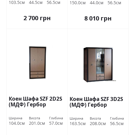
103.5см
44.5см
56.5см
150.0см
44.0см
56.5см
2 700 грн
8 010 грн
Коен Шафа SZF 2D2S
Коен Шафа SZF 3D2S
(МДФ) Гербор
(МДФ) Гербор
Ширина
Висота
Глибина
Ширина
Висота
Глибина
104.0см
201.0см
57.0см
163.5см
208.0см
56.5см