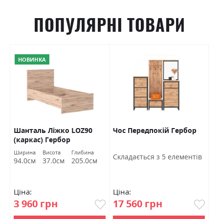
ПОПУЛЯРНІ ТОВАРИ
НОВИНКА
Шанталь Ліжко LOZ90
Чос Передпокій Гербор
Ш
(каркас) Гербор
в
Ширина
Висота
Глибина
Ш
Cкладається з 5 елементів
94.0см
37.0см
205.0см
7
Ціна:
Ціна:
Ц
3 960 грн
17 560 грн
4