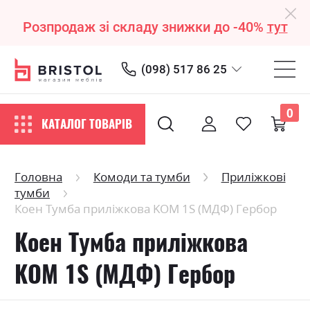
Розпродаж зі складу знижки до -40%
тут
(098) 517 86 25
0
КАТАЛОГ ТОВАРІВ
Головна
Комоди та тумби
Приліжкові
тумби
Коен Тумба приліжкова KOM 1S (МДФ) Гербор
Коен Тумба приліжкова
KOM 1S (МДФ) Гербор