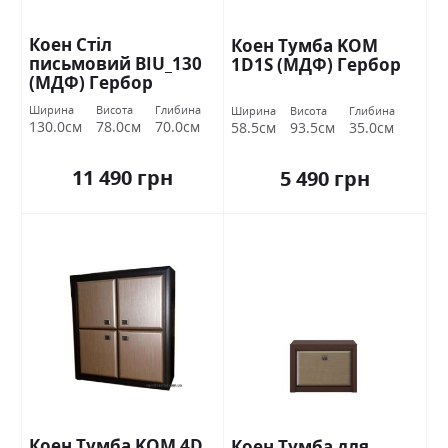
Коен Стіл
Коен Тумба KOM
письмовий BIU_130
1D1S (МДФ) Гербор
(МДФ) Гербор
Ширина
Висота
Глибина
Ширина
Висота
Глибина
130.0см
78.0см
70.0см
58.5см
93.5см
35.0см
11 490 грн
5 490 грн
Коен Тумба KOM 4D
Коен Тумба для