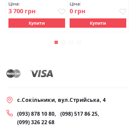
Ціна:
Ціна:
Ц
3 700 грн
0 грн
8
Купити
Купити
с.Сокільники, вул.Стрийська, 4
(093) 878 10 80
(098) 517 86 25
(099) 326 22 68