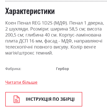
Характеристики
Коен Пенал REG 1D2S (МДФ). Пенал 1 дверка,
2 шухляди. Розміри: ширина 58,5 см; висота
200,5 см; глибина 40 см. Корпус-ламінована
плита ДСП 16 мм, фасад - МДФ, направляючі
телескопічні повного висуву. Колір венге
магія/штрокс темний.
Фабрика:
Гербор
Колір (Фасад):
штрокс темний
Читати більше
Колір (Корпус):
венге магія
Колір матеріалу
венге магія/штрокс темний
ІНСТРУКЦІЯ ПО ЗБІРЦІ
Стиль
класика, мінімалізм,
модерн, ретро