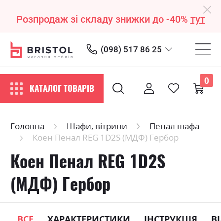
Розпродаж зі складу знижки до -40%
тут
(098) 517 86 25
0
КАТАЛОГ ТОВАРІВ
Головна
Шафи, вітрини
Пенал шафа
Коен Пенал REG 1D2S (МДФ) Гербор
Коен Пенал REG 1D2S
(МДФ) Гербор
ВСЕ
ХАРАКТЕРИСТИКИ
ІНСТРУКЦІЯ
В