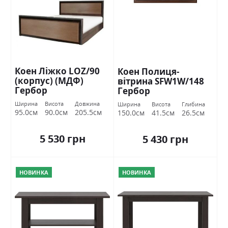
Коен Ліжко LOZ/90
Коен Полиця-
(корпус) (МДФ)
вітрина SFW1W/148
Гербор
Гербор
Ширина
Висота
Довжина
Ширина
Висота
Глибина
95.0см
90.0см
205.5см
150.0см
41.5см
26.5см
5 530 грн
5 430 грн
НОВИНКА
НОВИНКА