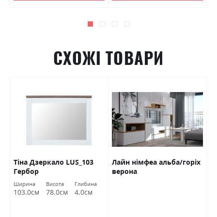
СХОЖІ ТОВАРИ
Тіна Дзеркало LUS_103
Лайн німфеа альба/горіх
С
Гербор
верона
о
Г
Ширина
Висота
Глибина
Ш
103.0см
78.0см
4.0см
1