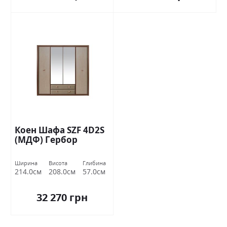
Коен Шафа SZF 4D2S
(МДФ) Гербор
Ширина
Висота
Глибина
214.0см
208.0см
57.0см
32 270 грн