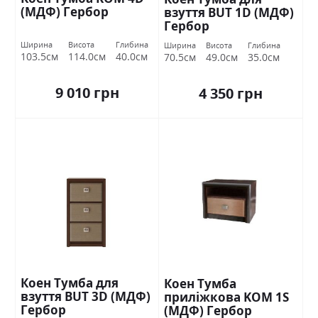
(МДФ) Гербор
взуття BUT 1D (МДФ)
Гербор
Ширина
Висота
Глибина
Ширина
Висота
Глибина
103.5см
114.0см
40.0см
70.5см
49.0см
35.0см
9 010 грн
4 350 грн
Коен Тумба для
Коен Тумба
взуття BUT 3D (МДФ)
приліжкова KOM 1S
Гербор
(МДФ) Гербор