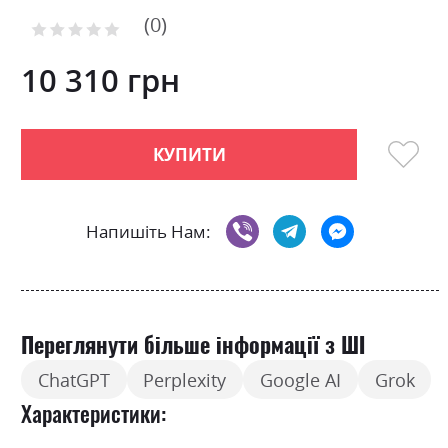
to
0
the
Рейтинг:
0
100
beginning
% of
of
10 310 грн
the
images
gallery
КУПИТИ
Напишіть Нам:
Переглянути більше інформації з ШІ
ChatGPT
Perplexity
Google AI
Grok
Характеристики