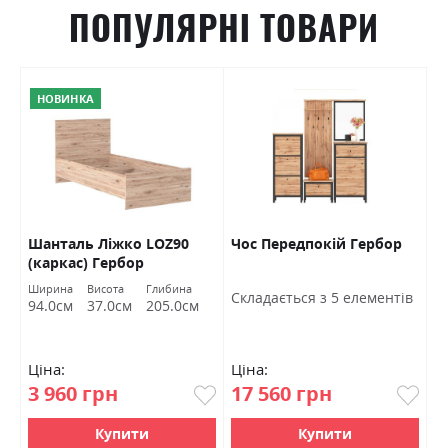
ПОПУЛЯРНІ ТОВАРИ
НОВИНКА
Шанталь Ліжко LOZ90
Чос Передпокій Гербор
Ш
(каркас) Гербор
в
Ширина
Висота
Глибина
Ш
Cкладається з 5 елементів
94.0см
37.0см
205.0см
7
Ціна:
Ціна:
Ц
3 960 грн
17 560 грн
4
Купити
Купити