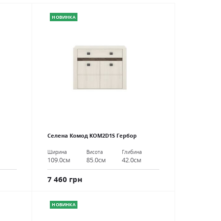
НОВИНКА
Селена Комод KOM2D1S Гербор
Ширина
Висота
Глибина
109.0см
85.0см
42.0см
7 460 грн
НОВИНКА