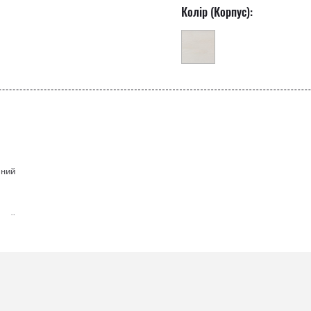
Колір (Корпус):
мний
мний