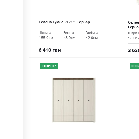
Селена Тумба RTV155 Гербор
Селен
Гербо
Ширина
Висота
Глибина
Ширин
155.0см
45.0см
42.0см
58.0с
6 410 грн
3 62
НОВИНКА
НОВ