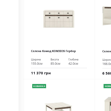
Селена Комод KOM3D3S Гербор
Селен
Ширина
Висота
Глибина
Ширин
155.0см
85.0см
42.0см
166.0
11 370 грн
6 56
НОВИНКА
НОВ