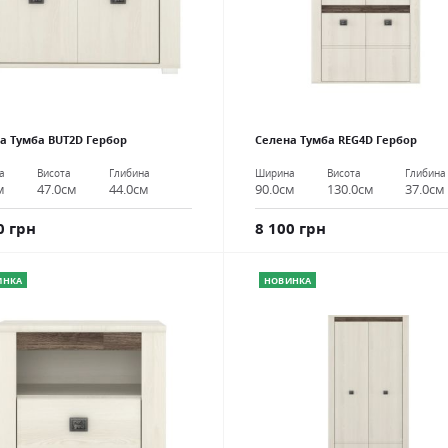
а Тумба BUT2D Гербор
Селена Тумба REG4D Гербор
а
Висота
Глибина
Ширина
Висота
Глибина
м
47.0см
44.0см
90.0см
130.0см
37.0см
0 грн
8 100 грн
ИНКА
НОВИНКА