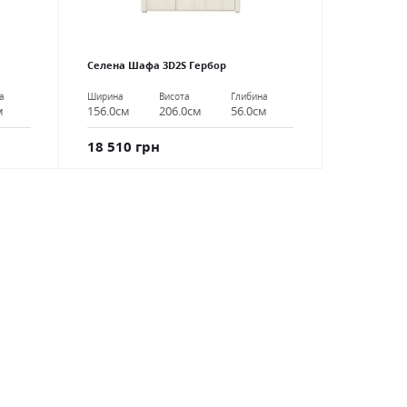
Селена Шафа 3D2S Гербор
а
Ширина
Висота
Глибина
м
156.0см
206.0см
56.0см
18 510 грн