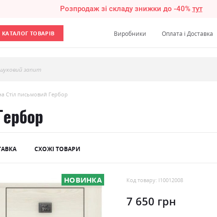
Розпродаж зі складу знижки до -40%
тут
КАТАЛОГ ТОВАРІВ
Виробники
Оплата і Доставка
шуковий запит
на Стіл письмовий Гербор
Гербор
ТАВКА
СХОЖІ ТОВАРИ
НОВИНКА
Код товару: l10012008
7 650 грн