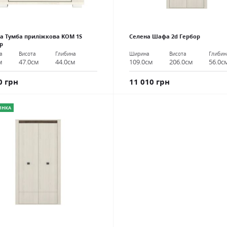
а Тумба приліжкова KOM 1S
Селена Шафа 2d Гербор
р
Ширина
Висота
Глибин
а
Висота
Глибина
109.0см
206.0см
56.0с
м
47.0см
44.0см
11 010 грн
0 грн
ИНКА