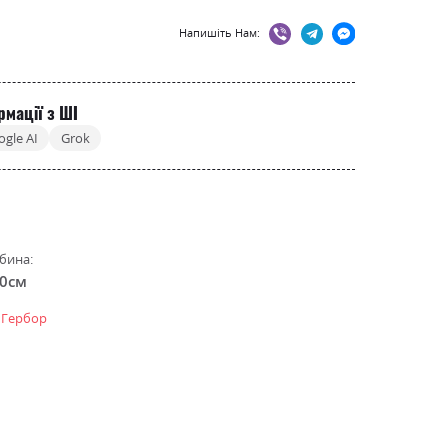
Напишіть Нам:
рмації з ШІ
ogle AI
Grok
бина:
.0см
 Гербор