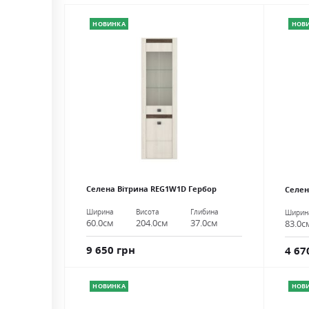
НОВИНКА
НОВ
Селена Вітрина REG1W1D Гербор
Селен
Ширина
Висота
Глибина
Ширин
60.0см
204.0см
37.0см
83.0с
9 650 грн
4 67
НОВИНКА
НОВ