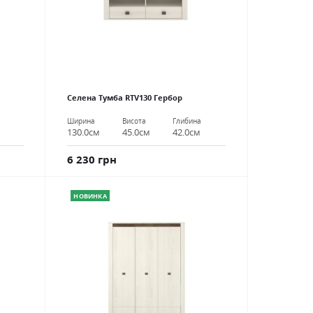
Селена Тумба RTV130 Гербор
Ширина
Висота
Глибина
130.0см
45.0см
42.0см
6 230 грн
НОВИНКА