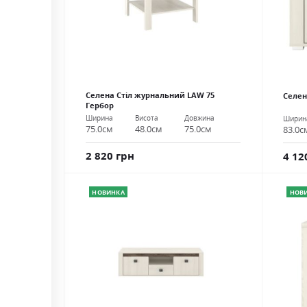
Селена Стіл журнальний LAW 75
Селен
Гербор
Ширина
Висота
Довжина
Ширин
75.0см
48.0см
75.0см
83.0с
2 820 грн
4 12
НОВИНКА
НОВ