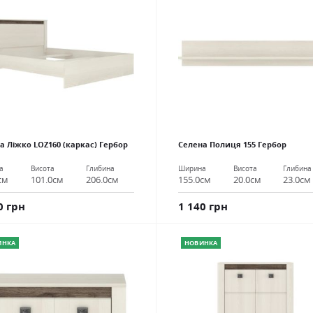
а Ліжко LOZ160 (каркас) Гербор
Селена Полиця 155 Гербор
а
Висота
Глибина
Ширина
Висота
Глибина
см
101.0см
206.0см
155.0см
20.0см
23.0см
0 грн
1 140 грн
ИНКА
НОВИНКА