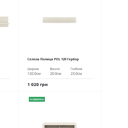
Селена Полиця POL 120 Гербор
Ширина
Висота
Глибина
120.0см
20.0см
23.0см
1 020 грн
НОВИНКА