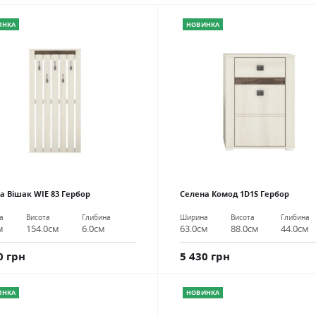
ИНКА
НОВИНКА
а Вішак WIE 83 Гербор
Селена Комод 1D1S Гербор
а
Висота
Глибина
Ширина
Висота
Глибина
м
154.0см
6.0см
63.0см
88.0см
44.0см
0 грн
5 430 грн
ИНКА
НОВИНКА