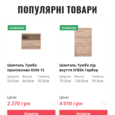
ПОПУЛЯРНІ ТОВАРИ
НОВИНКА
НОВИНКА
Шанталь Тумба
Шанталь Тумба під
Ш
приліжкова KOM 1S
взуття SFB3K Гербор
в
Гербор
Ширина
Висота
Глибина
Ширина
Висота
Глибина
Ш
53.0см
44.0см
35.0см
75.0см
124.0см
35.0см
7
Ціна:
Ціна:
Ц
2 270 грн
4 010 грн
2
Купити
Купити