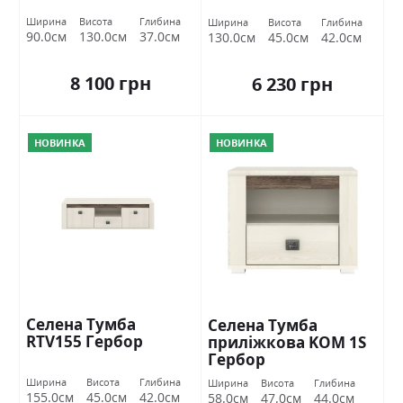
Ширина
Висота
Глибина
Ширина
Висота
Глибина
90.0см
130.0см
37.0см
130.0см
45.0см
42.0см
8 100 грн
6 230 грн
НОВИНКА
НОВИНКА
Селена Тумба
Селена Тумба
RTV155 Гербор
приліжкова KOM 1S
Гербор
Ширина
Висота
Глибина
Ширина
Висота
Глибина
155.0см
45.0см
42.0см
58.0см
47.0см
44.0см