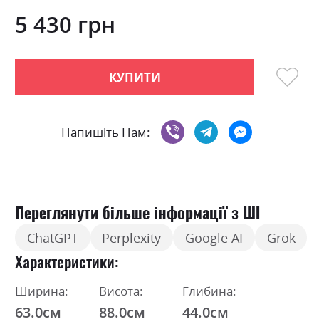
0
100
beginning
% of
of
5 430 грн
the
images
gallery
КУПИТИ
Напишіть Нам:
Переглянути більше інформації з ШІ
ChatGPT
Perplexity
Google AI
Grok
Характеристики
Ширина:
Висота:
Глибина:
63.0см
88.0см
44.0см