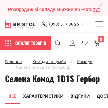
Розпродаж зі складу знижки до -40%
тут
(098) 517 86 25
0
КАТАЛОГ ТОВАРІВ
Головна
Комоди та тумби
Комоди
Селена Комод 1D1S Гербор
Селена Комод 1D1S Гербор
ВСЕ
ХАРАКТЕРИСТИКИ
ВІДГУКИ
ДОС