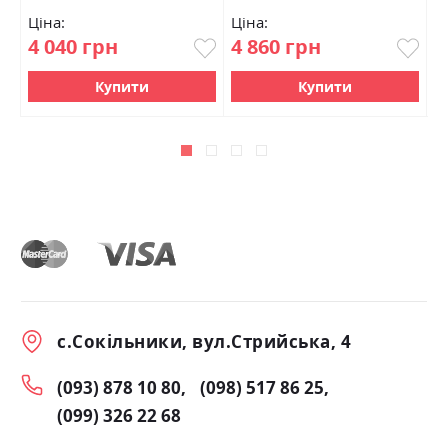
Ціна:
Ціна:
Ц
4 040 грн
4 860 грн
6
Купити
Купити
с.Сокільники, вул.Стрийська, 4
(093) 878 10 80
(098) 517 86 25
(099) 326 22 68