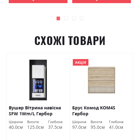
СХОЖІ ТОВАРИ
АКЦІЯ
ея
Вушер Вітрина навісна
Брус Комод KOM4S
Н
й
SFW 1Wm/L Гербор
Гербор
к
Г
Ширина
Висота
Глибина
Ширина
Висота
Глибина
Ш
40.0см
125.0см
37.5см
97.0см
95.0см
41.0см
8