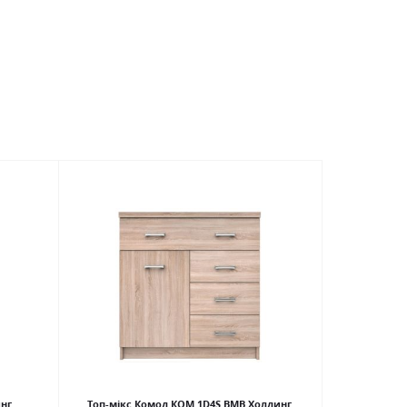
инг
Топ-мікс Комод КОМ 1D4S ВМВ Холдинг