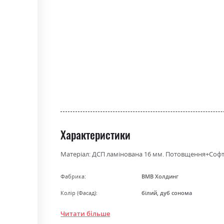
the
beginning
of
the
images
gallery
Характеристики
Матеріал: ДСП ламінована 16 мм. Потовщення+Софт. В
Фабрика:
ВМВ Холдинг
Колір (Фасад):
білий, дуб сонома
Колір (Корпус):
98, білий/дуб сонома
Читати більше