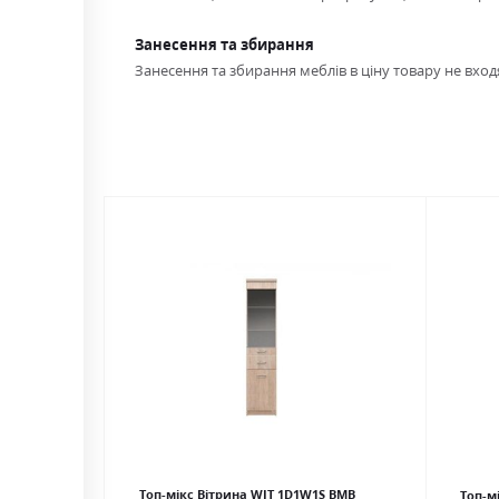
Занесення та збирання
Занесення та збирання меблів в ціну товару не входя
Топ-мікс Вітрина WIT 1D1W1S ВМВ
Топ-м