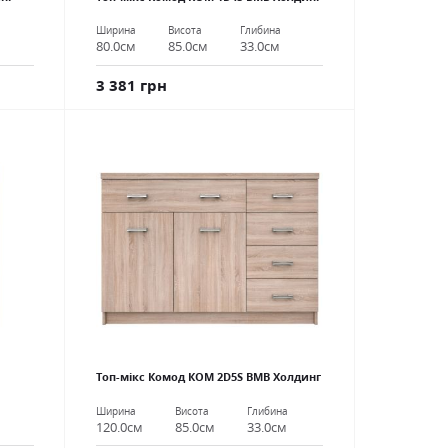
Ширина
Висота
Глибина
80.0см
85.0см
33.0см
3 381 грн
Топ-мікс Комод КОМ 2D5S ВМВ Холдинг
Ширина
Висота
Глибина
120.0см
85.0см
33.0см