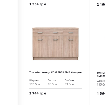
1 954 грн
2 16
Топ-мікс Комод КОМ 3D2S ВМВ Холдинг
Топ-м
ВМВ Х
Ширина
Висота
Глибина
Ширин
120.0см
85.0см
33.0см
115.0
3 744 грн
1 56