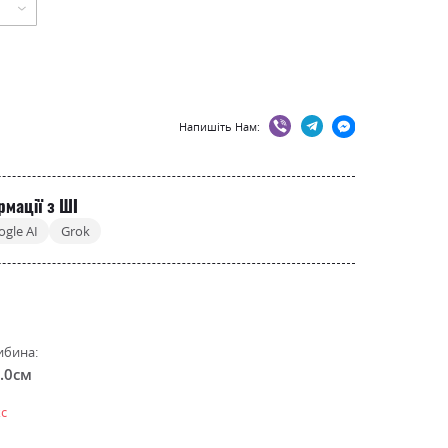
Напишіть Нам:
рмації з ШІ
ogle AI
Grok
ибина:
.0см
кс