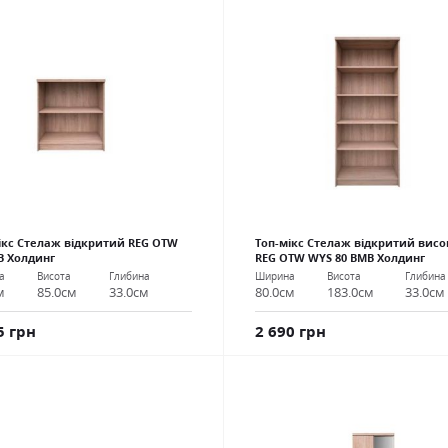
ікс Стелаж відкритий REG OTW
Топ-мікс Стелаж відкритий вис
В Холдинг
REG OTW WYS 80 ВМВ Холдинг
а
Висота
Глибина
Ширина
Висота
Глибина
м
85.0см
33.0см
80.0см
183.0см
33.0см
5 грн
2 690 грн