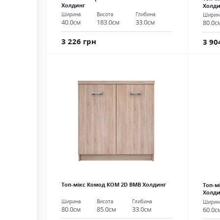
Холдинг
Холди
Ширина
Висота
Глибина
Ширин
40.0см
183.0см
33.0см
80.0с
3 226 грн
3 90
Топ-мікс Комод КОМ 2D ВМВ Холдинг
Топ-м
Холди
Ширина
Висота
Глибина
Ширин
80.0см
85.0см
33.0см
60.0с