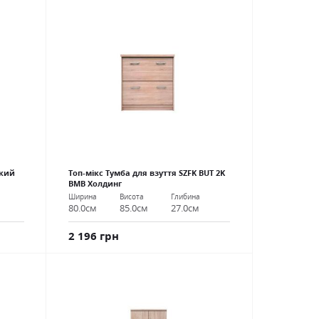
окий
Топ-мікс Тумба для взуття SZFK BUT 2K
ВМВ Холдинг
Ширина
Висота
Глибина
80.0см
85.0см
27.0см
2 196 грн