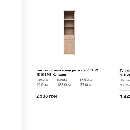
Топ-мікс Стелаж відкритий REG OTW
Топ-м
1D1S ВМВ Холдинг
80 ВМ
Ширина
Висота
Глибина
Ширин
40.0см
183.0см
33.0см
80.0с
2 538 грн
1 32