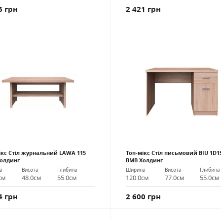
6 грн
2 421 грн
ікс Стіл журнальний LAWA 115
Топ-мікс Стіл письмовий BIU 1D1
олдинг
ВМВ Холдинг
а
Висота
Глибина
Ширина
Висота
Глибина
см
48.0см
55.0см
120.0см
77.0см
55.0см
4 грн
2 600 грн