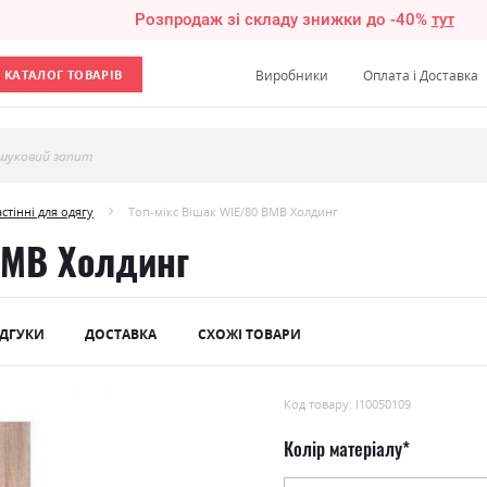
Розпродаж зі складу знижки до -40%
тут
КАТАЛОГ ТОВАРІВ
Виробники
Оплата і Доставка
шуковий запит
стінні для одягу
Топ-мікс Вішак WIE/80 ВМВ Холдинг
ВМВ Холдинг
ІДГУКИ
ДОСТАВКА
СХОЖІ ТОВАРИ
Код товару: l10050109
Колір матеріалу