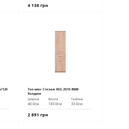
4 138 грн
S/120
Топ-мікс Стелаж REG 2D1S ВМВ
Холдинг
Ширина
Висота
Глибина
40.0см
183.0см
33.0см
2 891 грн