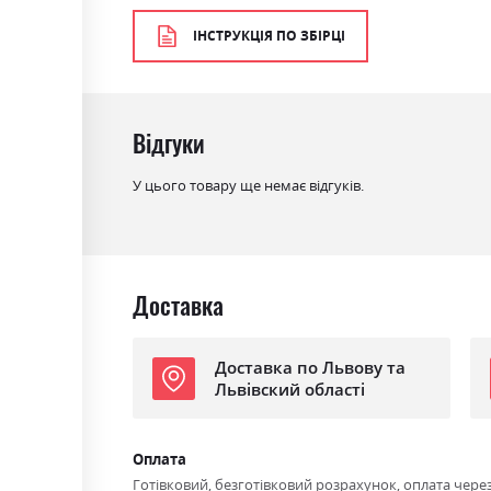
Колір матеріалу
білий/дуб сонома
ІНСТРУКЦІЯ ПО ЗБІРЦІ
Стиль
мінімалізм, модерн
Матеріал
ламінована ДСП
Відгуки
У цього товару ще немає відгуків.
Доставка
Доставка по Львову та
Львівский області
Оплата
Готівковий, безготівковий розрахунок, оплата чере