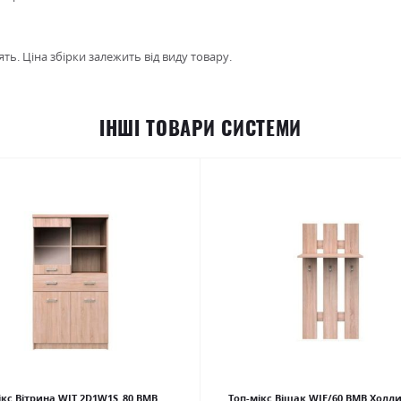
ть. Ціна збірки залежить від виду товару.
ІНШІ ТОВАРИ СИСТЕМИ
ікс Вітрина WIT 2D1W1S_80 ВМВ
Топ-мікс Вішак WIE/60 ВМВ Холд