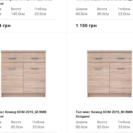
нг
Ширина
Висота
Глибина
а
Висота
Глибина
60.0см
90.0см
23.0см
м
145.0см
33.0см
1 150 грн
4 грн
ікс Комод КОМ 2D1S_60 ВМВ
Топ-мікс Комод КОМ 2D1S_80 ВМВ
нг
Холдинг
а
Висота
Глибина
Ширина
Висота
Глибина
м
85.0см
33.0см
80.0см
85.0см
33.0см