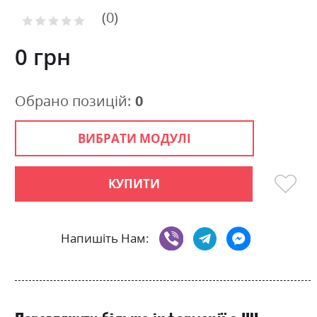
to
0
the
Рейтинг:
0
100
beginning
% of
of
0 грн
the
images
gallery
Обрано позицій:
0
ВИБРАТИ МОДУЛІ
КУПИТИ
Напишіть Нам: