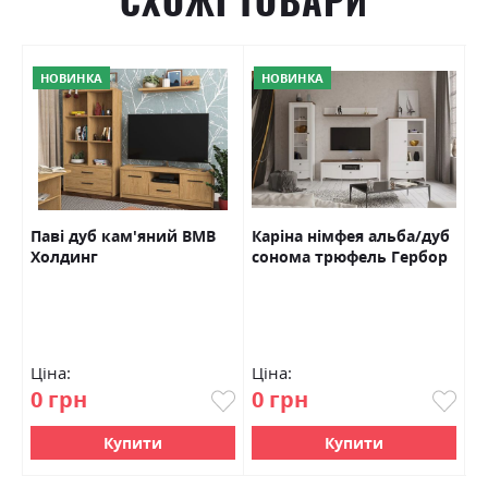
СХОЖІ ТОВАРИ
НОВИНКА
НОВИНКА
Паві дуб кам'яний ВМВ
Каріна німфея альба/дуб
М
Холдинг
сонома трюфель Гербор
к
Ціна:
Ціна:
Ц
0 грн
0 грн
0
Купити
Купити