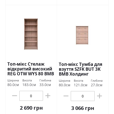
Топ-мікс Стелаж
Топ-мікс Тумба для
відкритий високий
взуття SZFK BUT 3K
REG OTW WYS 80 ВМВ
ВМВ Холдинг
Холдинг
Ширина
Висота
Глибина
Ширина
Висота
Глибина
80.0см
183.0см
33.0см
80.0см
121.0см
27.0см
2 690 грн
3 066 грн