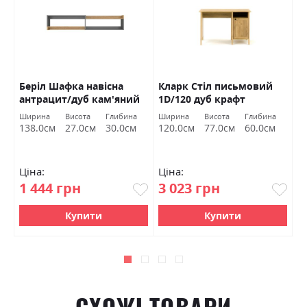
Беріл Шафка навісна
Кларк Стіл письмовий
К
антрацит/дуб кам'яний
1D/120 дуб крафт
к
ит
ВМВ Холдинг
золотий ВМВ Холдинг
Х
Ширина
Висота
Глибина
Ширина
Висота
Глибина
C
138.0см
27.0см
30.0см
120.0см
77.0см
60.0см
Ціна:
Ціна:
Ц
1 444 грн
3 023 грн
1
Купити
Купити