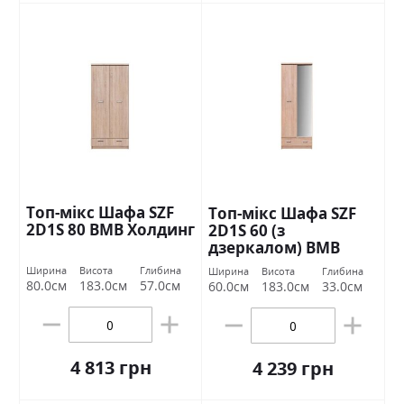
Топ-мікс Шафа SZF
Топ-мікс Шафа SZF
2D1S 80 ВМВ Холдинг
2D1S 60 (з
дзеркалом) ВМВ
Холдинг
Ширина
Висота
Глибина
Ширина
Висота
Глибина
80.0см
183.0см
57.0см
60.0см
183.0см
33.0см
4 813 грн
4 239 грн