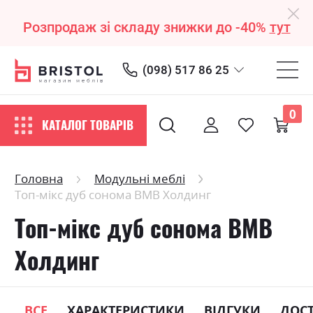
Розпродаж зі складу знижки до -40%
тут
(098) 517 86 25
0
КАТАЛОГ ТОВАРІВ
Головна
Модульні меблі
Топ-мікс дуб сонома ВМВ Холдинг
Топ-мікс дуб сонома ВМВ
Холдинг
ВСЕ
ХАРАКТЕРИСТИКИ
ВІДГУКИ
ДОС