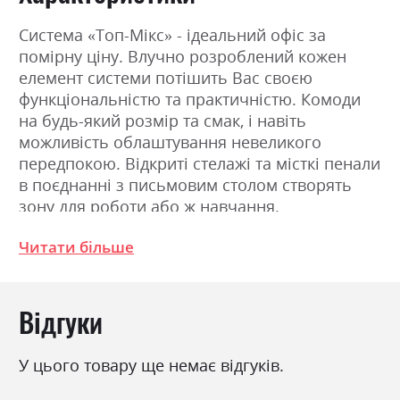
Система «Топ-Мікс» - ідеальний офіс за
помірну ціну. Влучно розроблений кожен
елемент системи потішить Вас своєю
функціональністю та практичністю. Комоди
на будь-який розмір та смак, і навіть
можливість облаштування невеликого
передпокою. Відкриті стелажі та місткі пенали
в поєднанні з письмовим столом створять
зону для роботи або ж навчання.
Читати більше
Фабрика:
ВМВ Холдинг
Колір (Фасад):
білий, дуб сонома
Відгуки
Колір (Корпус):
98, білий/дуб сонома
Колір матеріалу
дуб сонома
У цього товару ще немає відгуків.
Стиль
мінімалізм, модерн