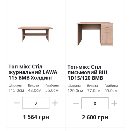
Топ-мікс Стіл
Топ-мікс Стіл
журнальний LAWA
письмовий BIU
115 ВМВ Холдинг
1D1S/120 ВМВ
Холдинг
Ширина
Висота
Глибина
Ширина
Висота
Глибина
115.0см
48.0см
55.0см
120.0см
77.0см
55.0см
1 564 грн
2 600 грн