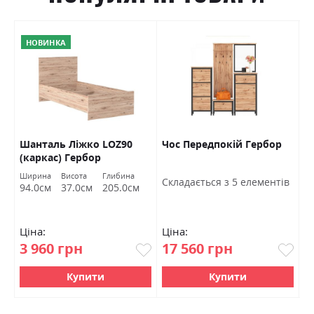
НОВИНКА
Шанталь Ліжко LOZ90
Чос Передпокій Гербор
Ш
(каркас) Гербор
в
Ширина
Висота
Глибина
Ш
Cкладається з 5 елементів
94.0см
37.0см
205.0см
7
Ціна:
Ціна:
Ц
3 960 грн
17 560 грн
4
Купити
Купити