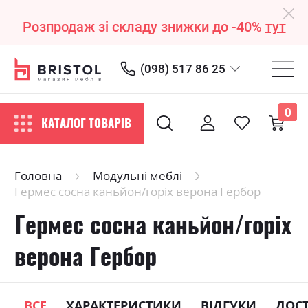
Розпродаж зі складу знижки до -40%
тут
(098) 517 86 25
0
КАТАЛОГ ТОВАРІВ
Головна
Модульні меблі
Гермес сосна каньйон/горіх верона Гербор
Гермес сосна каньйон/горіх
верона Гербор
ВСЕ
ХАРАКТЕРИСТИКИ
ВІДГУКИ
ДОС