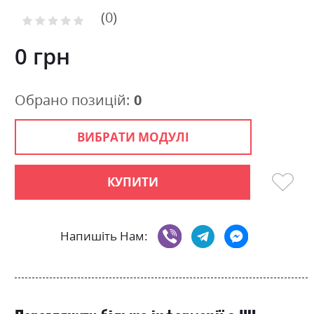
to
0
the
Рейтинг:
0
100
beginning
% of
of
0 грн
the
images
gallery
Обрано позицій:
0
ВИБРАТИ МОДУЛІ
КУПИТИ
Напишіть Нам: