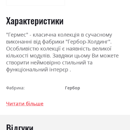
Характеристики
"Гермес" - класична колекція в сучасному
виконанні від фабрики "Гербор-Холдинг".
Особливістю колекції є наявність великої
кількості модулів. Завдяки цьому Ви можете
створити неймовірно стильний та
функціональний інтерєр .
Фабрика:
Гербор
Колір (Фасад):
сосна каньйон/горіх верона
Читати більше
Колір (Корпус):
сосна каньйон/горіх верона
Колір матеріалу
сосна каньйон/горіх верона
Відгуки
Стиль
кантрі, класика, ретро