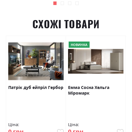
СХОЖІ ТОВАРИ
НОВИНКА
Патрік дуб ейпріл Гербор
Емма Сосна Хельга
К
Міромарк
с
Ціна:
Ціна:
Ц
0 грн
0 грн
0