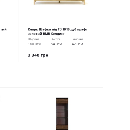
отий
Кларк Шафка під ТВ 1K1S дуб крафт
золотий ВМВ Холдинг
Ширина
Висота
Глибина
160.0см
54.0см
42.0см
3 340 грн