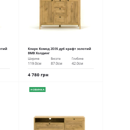
отий
Кларк Комод 2D3S дуб крафт золотий
ВМВ Холдинг
Ширина
Висота
Глибина
119.0см
87.0см
42.0см
4 780 грн
НОВИНКА