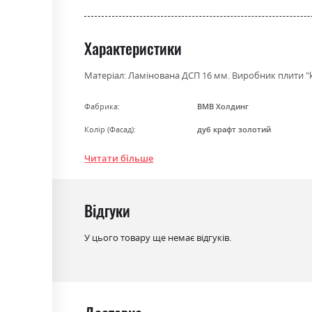
the
beginning
of
Характеристики
the
images
Матеріал: Ламінована ДСП 16 мм. Виробник плити "kr
gallery
Фабрика:
ВМВ Холдинг
Колір (Фасад):
дуб крафт золотий
Колір (Корпус):
дуб крафт золотий
Читати більше
Колір матеріалу
дуб крафт золотий
Стиль
мінімалізм, модерн
Відгуки
Матеріал
ламінована ДСП
У цього товару ще немає відгуків.