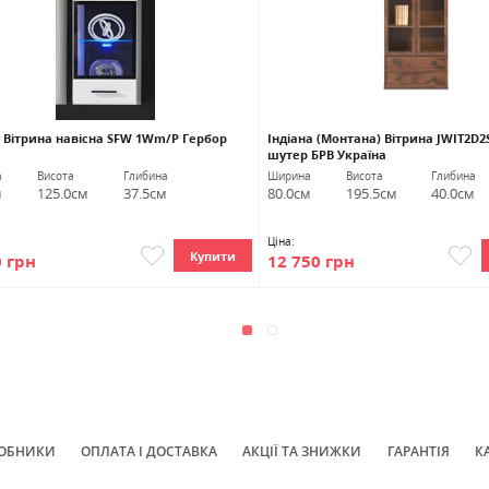
 Вітрина навісна SFW 1Wm/P Гербор
Індіана (Монтана) Вітрина JWIT2D2
шутер БРВ Україна
а
Висота
Глибина
Ширина
Висота
Глибина
м
125.0см
37.5см
80.0см
195.5см
40.0см
Ціна:
Купити
0 грн
12 750 грн
ОБНИКИ
ОПЛАТА І ДОСТАВКА
АКЦІЇ ТА ЗНИЖКИ
ГАРАНТІЯ
К