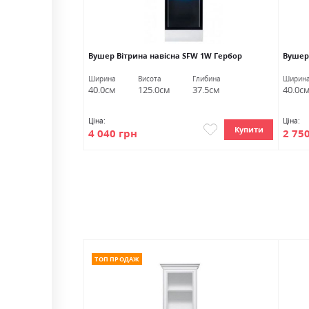
 Гербор
Вушер Вітрина навісна SFW 1W Гербор
Вушер
Глибина
Ширина
Висота
Глибина
Ширин
57.0см
40.0см
125.0см
37.5см
40.0с
Ціна:
Ціна:
Купити
Купити
4 040 грн
2 75
ТОП ПРОДАЖ