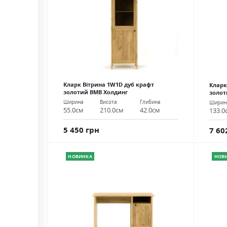
Кларк Вітрина 1W1D дуб крафт
Кларк
золотий ВМВ Холдинг
золот
Ширина
Висота
Глибина
Ширин
55.0см
210.0см
42.0см
133.0
5 450 грн
7 60
НОВИНКА
НОВ