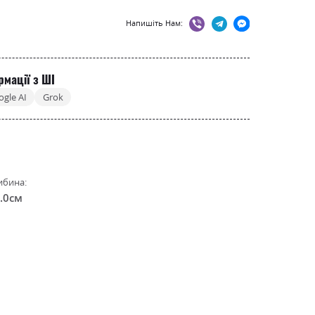
Напишіть Нам:
рмації з ШІ
ogle AI
Grok
ибина:
.0см