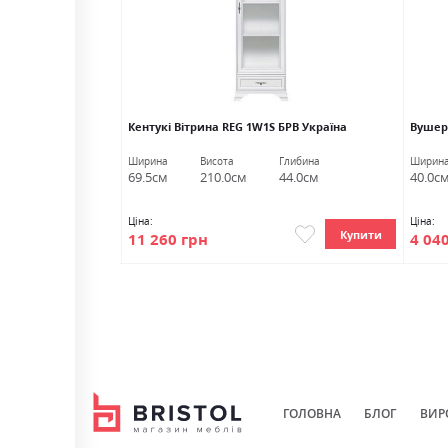
W 1W Гербор
Кентукі Вітрина REG 1W1S БРВ Україна
Вушер
Глибина
Ширина
Висота
Глибина
Ширин
37.5см
69.5см
210.0см
44.0см
40.0с
Ціна:
Ціна:
Купити
Купити
11 260 грн
4 04
ГОЛОВНА
БЛОГ
ВИР