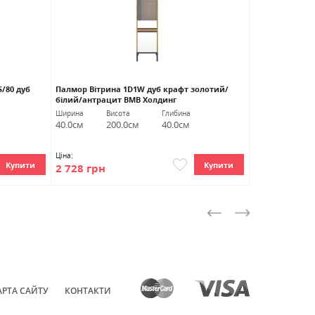
S/80 дуб
Палмор Вітрина 1D1W дуб крафт золотий/
Вайт Комод 2W
білий/антрацит ВМВ Холдинг
Ширина
Висота
Глибина
Ширина
В
40.0см
200.0см
40.0см
161.0см
1
Ціна:
Ціна:
Купити
Купити
2 728 грн
23 050 грн
АРТА САЙТУ
КОНТАКТИ