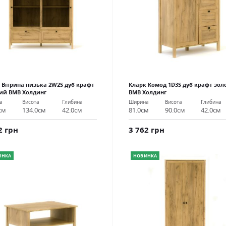
 Вітрина низька 2W2S дуб крафт
Кларк Комод 1D3S дуб крафт зол
ий ВМВ Холдинг
ВМВ Холдинг
а
Висота
Глибина
Ширина
Висота
Глибина
см
134.0см
42.0см
81.0см
90.0см
42.0см
2 грн
3 762 грн
ИНКА
НОВИНКА