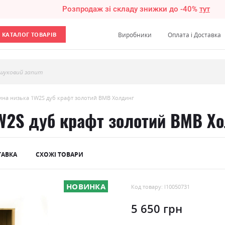
Розпродаж зі складу знижки до -40%
тут
КАТАЛОГ ТОВАРІВ
Виробники
Оплата і Доставка
шуковий запит
ина низька 1W2S дуб крафт золотий ВМВ Холдинг
1W2S дуб крафт золотий ВМВ Х
ТАВКА
СХОЖІ ТОВАРИ
НОВИНКА
Код товару: l10050731
5 650 грн