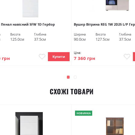
 Пенал навісний SFW 1D Гербор
Вушер Вітрина REG 1W 2D2S L/P Ге
а
Висота
Глибина
Ширина
Висота
Глибина
м
125.0см
37.5см
90.0см
127.5см
37.5см
Ціна:
Купити
0 грн
7 360 грн
СХОЖІ ТОВАРИ
НОВИНКА