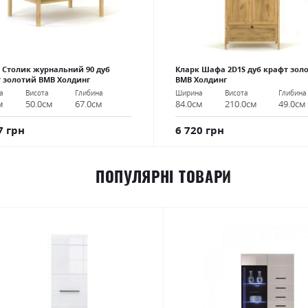
 Столик журнальний 90 дуб
Кларк Шафа 2D1S дуб крафт зол
 золотий ВМВ Холдинг
ВМВ Холдинг
а
Висота
Глибина
Ширина
Висота
Глибина
м
50.0см
67.0см
84.0см
210.0см
49.0см
7 грн
6 720 грн
ПОПУЛЯРНІ ТОВАРИ