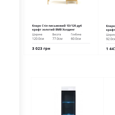
Кларк Стіл письмовий 1D/120 дуб
Кларк
крафт золотий ВМВ Холдинг
крафт
Ширина
Висота
Глибина
Ширин
120.0см
77.0см
60.0см
92.0с
3 023 грн
1 44