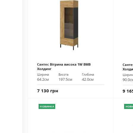
Сантес Вітрина висока 1W ВМВ
Санте
Холдинг
Холди
Ширина
Висота
Глибина
Ширин
64.2см
197.5см
42.0см
90.0с
7 130 грн
9 16
НОВИНКА
НОВ