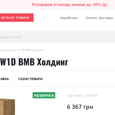
Розпродаж зі складу знижки до -40%
тут
КАТАЛОГ ТОВАРІВ
Виробники
Оплата і Доставка
шуковий запит
трина низька 1W1D ВМВ Холдинг
 1W1D ВМВ Холдинг
ТАВКА
СХОЖІ ТОВАРИ
НОВИНКА
Код товару: l10050708
6 367 грн