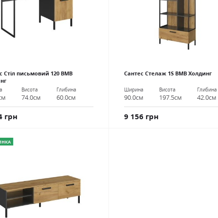
с Стіл письмовий 120 ВМВ
Сантес Стелаж 1S ВМВ Холдинг
нг
Ширина
Висота
Глибина
а
Висота
Глибина
90.0см
197.5см
42.0см
см
74.0см
60.0см
9 156 грн
4 грн
ИНКА