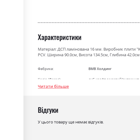
the
beginning
of
the
images
Характеристики
gallery
Матеріал: ДСП ламінована 16 мм. Виробник плити "Кр
PCV. Ширина 90.0см, Висота 134.5см, Глибина 42.0см
Фабрика:
ВМВ Холдинг
Колір (Фасад):
дуб крафт золотий/антрацит
Читати більше
Колір (Корпус):
дуб крафт золотий/антрацит
Колір матеріалу
дуб крафт золотий/антрацит
Відгуки
Стиль
лофт, мінімалізм, модерн
Матеріал
ламінована ДСП
У цього товару ще немає відгуків.