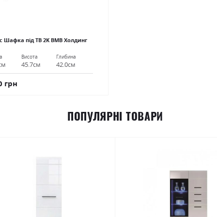
с Шафкa під ТВ 2K ВМВ Холдинг
а
Висота
Глибина
см
45.7см
42.0см
0 грн
ПОПУЛЯРНІ ТОВАРИ