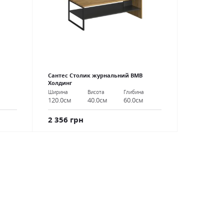
Сантес Столик журнальний ВМВ
Холдинг
Ширина
Висота
Глибина
120.0см
40.0см
60.0см
2 356 грн