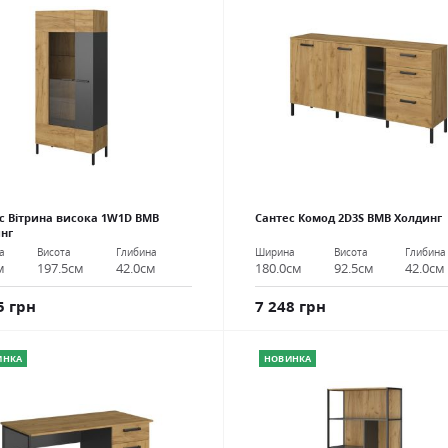
с Вітрина висока 1W1D ВМВ
Сантес Комод 2D3S ВМВ Холдинг
нг
Ширина
Висота
Глибина
а
Висота
Глибина
180.0см
92.5см
42.0см
м
197.5см
42.0см
7 248 грн
5 грн
ИНКА
НОВИНКА