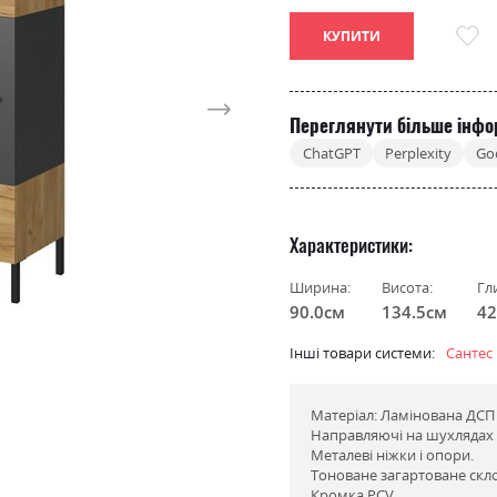
КУПИТИ
Переглянути більше інфо
ChatGPT
Perplexity
Go
Характеристики
Ширина:
Висота:
Гл
90.0см
134.5см
42
Інші товари системи:
Сантес
Матеріал: Ламінована ДСП 
Направляючі на шухлядах 
Металеві ніжки і опори.
Тоноване загартоване скло
Кромка PCV.