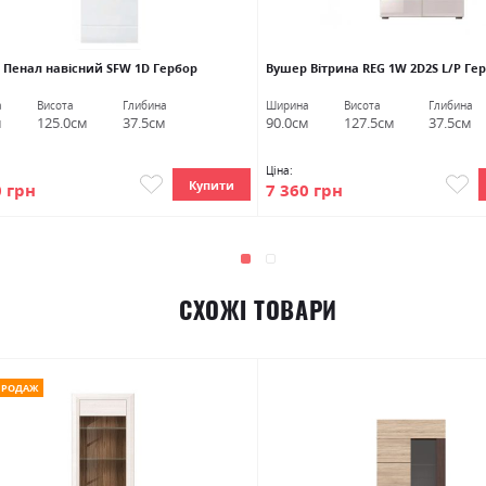
 Пенал навісний SFW 1D Гербор
Вушер Вітрина REG 1W 2D2S L/P Ге
а
Висота
Глибина
Ширина
Висота
Глибина
м
125.0см
37.5см
90.0см
127.5см
37.5см
Ціна:
Купити
0 грн
7 360 грн
СХОЖІ ТОВАРИ
ПРОДАЖ