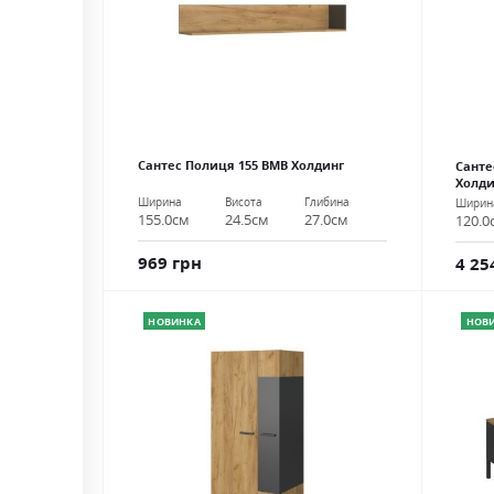
Сантес Полиця 155 ВМВ Холдинг
Санте
Холди
Ширина
Висота
Глибина
Ширин
155.0см
24.5см
27.0см
120.0
969 грн
4 25
НОВИНКА
НОВ