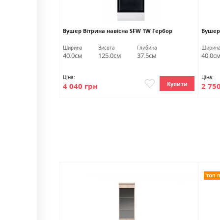
 Гербор
Вушер Вітрина навісна SFW 1W Гербор
Вушер
Глибина
Ширина
Висота
Глибина
Ширин
57.0см
40.0см
125.0см
37.5см
40.0с
Ціна:
Ціна:
Купити
Купити
4 040 грн
2 75
ТОП 