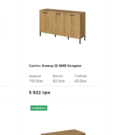
Сантес Комод 3D ВМВ Холдинг
Ширина
Висота
Глибина
155.0см
92.5см
42.0см
5 922 грн
НОВИНКА