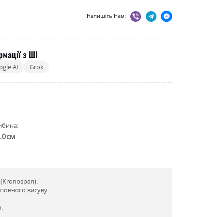
Напишіть Нам:
рмації з ШІ
ogle AI
Grok
ибина:
.0см
(Kronospan).
повного висуву.
.