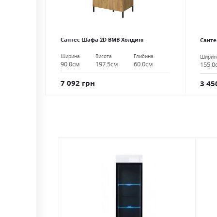
Сантес Шафа 2D ВМВ Холдинг
Санте
Ширина
Висота
Глибина
Ширин
90.0см
197.5см
60.0см
155.0
7 092 грн
3 45