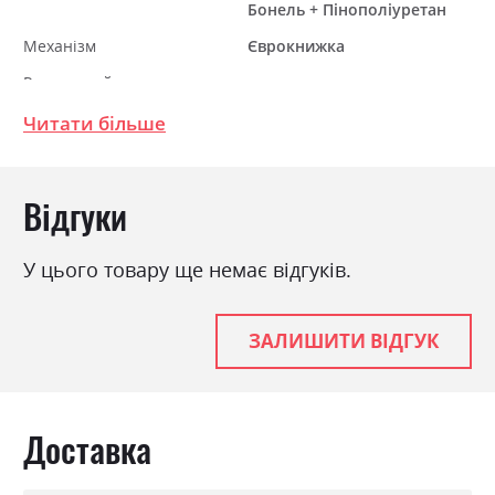
Бонель + Пінополіуретан
Механізм
Єврокнижка
Розкладний
так
Ніша для білизни
так
Читати більше
Спальне місце
150х200
Відгуки
У цього товару ще немає відгуків.
ЗАЛИШИТИ ВІДГУК
Доставка