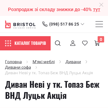
Розпродаж зі складу знижки до -40%
тут
(098) 517 86 25
0
КАТАЛОГ ТОВАРІВ
Головна
М'які меблі
Дивани
Дивани софа
Диван Неві у тк. Топаз Беж ВНД Луцьк Акція
Диван Неві у тк. Топаз Беж
ВНД Луцьк Акція