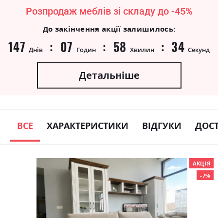
Розпродаж меблів зі складу до -45%
До закінчення акції залишилось:
147
07
58
34
Днів
Годин
Хвилин
Секунд
Детальніше
ВСЕ
ХАРАКТЕРИСТИКИ
ВІДГУКИ
ДОС
Skip
АКЦІЯ
to
-7%
the
end
of
the