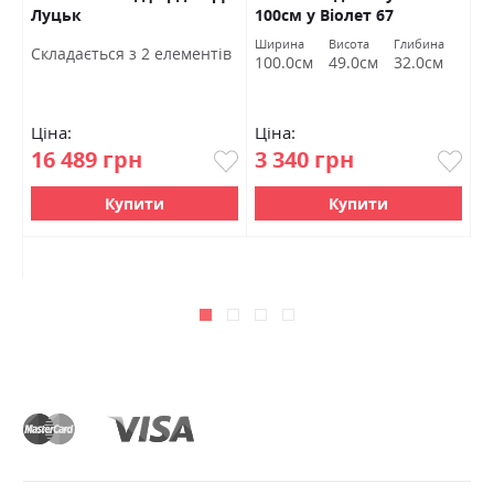
Луцьк
100см у Віолет 67
T
Twinsann
Ширина
Висота
Глибина
Ш
Cкладається з 2 елементів
м
100.0см
49.0см
32.0см
5
Ціна:
Ціна:
Ц
16 489 грн
3 340 грн
4
Купити
Купити