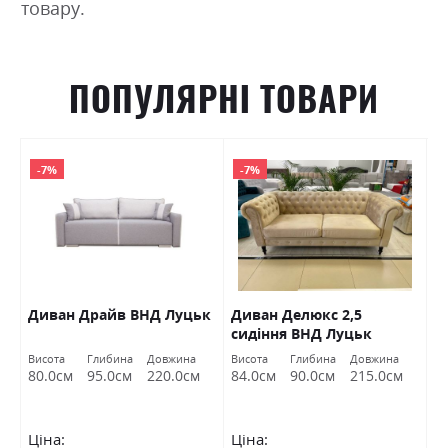
товару.
ПОПУЛЯРНІ ТОВАРИ
-7%
-7%
Диван Драйв ВНД Луцьк
Диван Делюкс 2,5
Д
сидіння ВНД Луцьк
Л
Висота
Глибина
Довжина
Висота
Глибина
Довжина
Ви
80.0см
95.0см
220.0см
84.0см
90.0см
215.0см
7
Ціна:
Ціна:
Ц