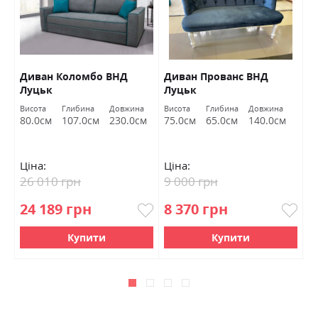
Диван Коломбо ВНД
Диван Прованс ВНД
П
Луцьк
Луцьк
Висота
Глибина
Довжина
Висота
Глибина
Довжина
Ви
80.0см
107.0см
230.0см
75.0см
65.0см
140.0см
4
Ціна:
Ціна:
Ц
26 010 грн
9 000 грн
6
24 189 грн
8 370 грн
5
Купити
Купити