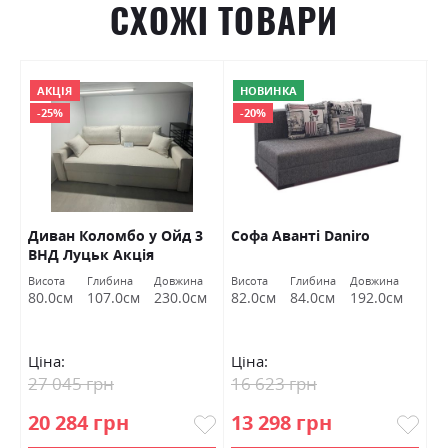
СХОЖІ ТОВАРИ
АКЦІЯ
НОВИНКА
-25%
-20%
ьк
Диван Коломбо у Ойд 3
Софа Аванті Daniro
Д
ВНД Луцьк Акція
Висота
Глибина
Довжина
Висота
Глибина
Довжина
Ви
м
80.0см
107.0см
230.0см
82.0см
84.0см
192.0см
8
Ціна:
Ціна:
Ц
27 045 грн
16 623 грн
3
20 284 грн
13 298 грн
2