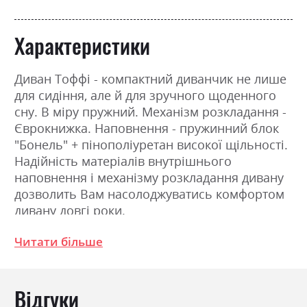
Характеристики
Диван Тоффі - компактний диванчик не лише
для сидіння, але й для зручного щоденного
сну. В міру пружний. Механізм розкладання -
Єврокнижка. Наповнення - пружинний блок
"Бонель" + пінополіуретан високої щільності.
Надійність матеріалів внутрішнього
наповнення і механізму розкладання дивану
дозволить Вам насолоджуватись комфортом
дивану довгі роки.
Читати більше
Фабрика:
Ultima sleep дивани
Тип
Пружина Бонель +
Відгуки
Пінополіуретан