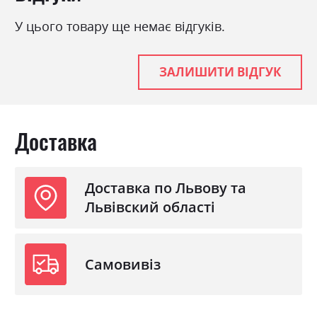
Навантаження на одне
120
спальне місце
У цього товару ще немає відгуків.
Стиль
класика, мінімалізм,
модерн
ЗАЛИШИТИ ВІДГУК
Механізм
Єврокнижка
Розкладний
так
Ніша для білизни
так
Доставка
Спальне місце
80х180
Доставка по Львову та
Львівский області
Самовивіз