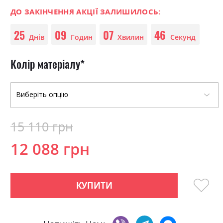
0
100
beginning
% of
of
ДО ЗАКІНЧЕННЯ АКЦІЇ ЗАЛИШИЛОСЬ:
the
25
09
07
46
images
Днів
Годин
Хвилин
Секунд
gallery
Колір матеріалу
15 110 грн
12 088 грн
КУПИТИ