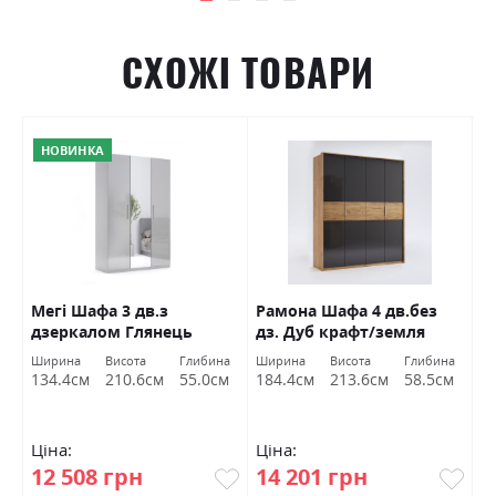
СХОЖІ ТОВАРИ
НОВИНКА
Мегі Шафа 3 дв.з
Рамона Шафа 4 дв.без
К
дзеркалом Глянець
дз. Дуб крафт/земля
(
сірий шиншила
Міромарк
а
Ширина
Висота
Глибина
Ширина
Висота
Глибина
Ш
Міромарк
м
134.4см
210.6см
55.0см
184.4см
213.6см
58.5см
1
Ціна:
Ціна:
Ц
12 508 грн
14 201 грн
1