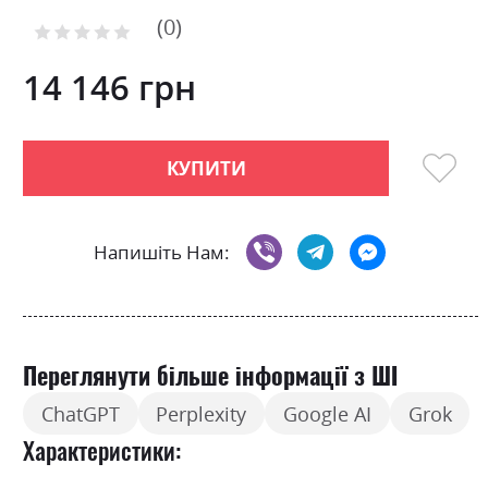
to
0
the
Рейтинг:
0
100
beginning
% of
of
14 146 грн
the
images
gallery
КУПИТИ
Напишіть Нам:
Переглянути більше інформації з ШІ
ChatGPT
Perplexity
Google AI
Grok
Характеристики