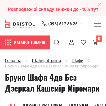
Розпродаж зі складу знижки до -40%
тут
(098) 517 86 25
0
КАТАЛОГ ТОВАРІВ
Головна
Шафи, вітрини
Шафи
Бруно Шафа 4дв Без Дзеркал Кашемір Міромарк
Бруно Шафа 4дв Без
Дзеркал Кашемір Міромарк
ВСЕ
ХАРАКТЕРИСТИКИ
ВІДГУКИ
ДОС