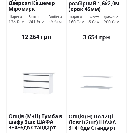
Дзеркал Кашемір
розбірний 1,6х2,0м
Міромарк
(крок 45мм)
Ширина
Висота
Глибина
Ширина
Висота
Довжина
138.0см
241.6см
55.6см
160.0см
6.0см
200.0см
12 264 грн
3 654 грн
Опція (М+Н) Тумба в
Опція (Н) Полиці
шафу 3шх ШАФА
Довгі (2шт) ШАФА
3+4+6дв Стандарт
3+4+6дв Стандарт