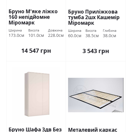
Бруно М'яке ліжко
Бруно Приліжкова
160 непідйомне
тумба 2шх Кашемір
Міромарк
Міромарк
Ширина
Висота
Довжина
Ширина
Висота
Глибина
173.0см
101.0см
228.0см
60.0см
38.5см
38.0см
14 547 грн
3 543 грн
Бруно Шафа 3дв Без
Металевий каркас