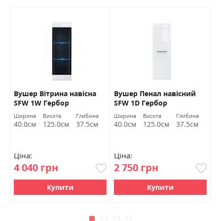
Вушер Вітрина навісна
Вушер Пенал навісний
В
SFW 1W Гербор
SFW 1D Гербор
2
а
Ширина
Висота
Глибина
Ширина
Висота
Глибина
Ш
м
40.0см
125.0см
37.5см
40.0см
125.0см
37.5см
9
Ціна:
Ціна:
Ц
4 040 грн
2 750 грн
7
Купити
Купити