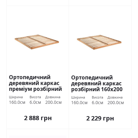
Ортопедичний
Ортопедичний
деревяний каркас
деревяний каркас
преміум розбірний
розбірний 160х200
160х200 Міромарк
Міромарк
Ширина
Висота
Довжина
Ширина
Висота
Довжина
160.0см
6.0см
200.0см
160.0см
6.0см
200.0см
2 888 грн
2 229 грн