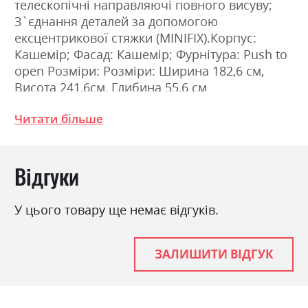
телескопічні направляючі повного висуву;
З`єднання деталей за допомогою
ексцентрикової стяжки (MINIFIX).Корпус:
Кашемір; Фасад: Кашемір; Фурнітура: Push to
open Розміри: Розміри: Ширина 182,6 см,
Висота 241,6см, Глибина 55,6 см
Читати більше
Фабрика:
Міромарк
Колір (Фасад):
кашемір
Відгуки
Колір (Корпус):
кашемір
Колір матеріалу
кашемір
У цього товару ще немає відгуків.
Стиль
мінімалізм, модерн
Матеріал
ламінована ДСП
ЗАЛИШИТИ ВІДГУК