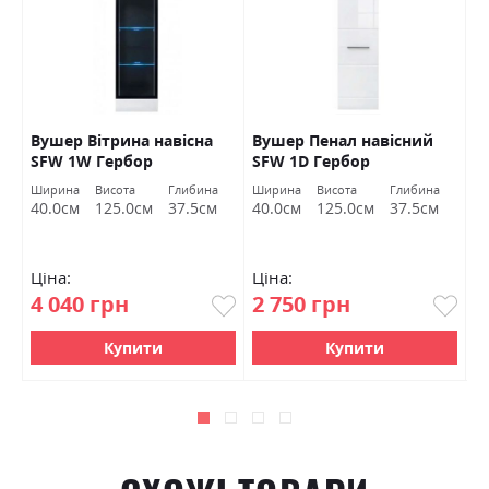
Вушер Вітрина навісна
Вушер Пенал навісний
В
SFW 1W Гербор
SFW 1D Гербор
2
а
Ширина
Висота
Глибина
Ширина
Висота
Глибина
Ш
м
40.0см
125.0см
37.5см
40.0см
125.0см
37.5см
9
Ціна:
Ціна:
Ц
4 040 грн
2 750 грн
7
Купити
Купити