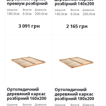
преміум розбірний
розбірний 140х200
180х200 Міромарк
Міромарк
Ширина
Висота
Довжина
Ширина
Висота
Довжина
180.0см
6.0см
200.0см
140.0см
6.0см
200.0см
3 091 грн
2 165 грн
Ортопедичний
Ортопедичний
деревяний каркас
деревяний каркас
розбірний 160х200
розбірний 180х200
Міромарк
Міромарк
Ширина
Висота
Довжина
Ширина
Висота
Довжина