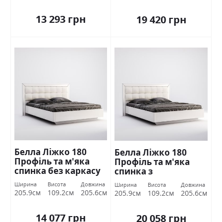
13 293 грн
19 420 грн
Белла Ліжко 180
Белла Ліжко 180
Профіль та м'яка
Профіль та м'яка
спинка без каркасу
спинка з
Білий глянець
підйомником Білий
Ширина
Висота
Довжина
Ширина
Висота
Довжина
Міромарк
глянець Міромарк
205.9см
109.2см
205.6см
205.9см
109.2см
205.6см
14 077 грн
20 058 грн