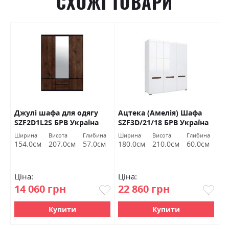
СХОЖІ ТОВАРИ
Джулі шафа для одягу
Ацтека (Амелія) Шафа
Е
к
SZF2D1L2S БРВ Україна
SZF3D/21/18 БРВ Україна
к
а
а
Ширина
Висота
Глибина
Ширина
Висота
Глибина
Ш
м
154.0см
207.0см
57.0см
180.0см
210.0см
60.0см
9
Ціна:
Ціна:
Ц
14 060 грн
22 860 грн
8
Купити
Купити