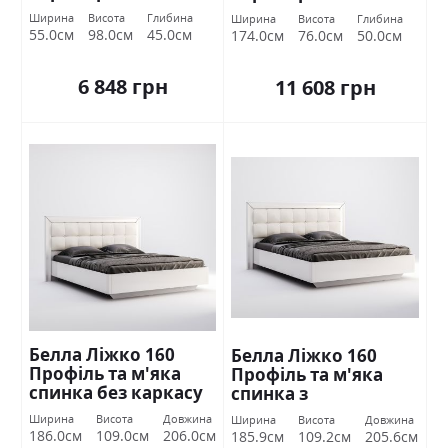
Ширина
Висота
Глибина
Ширина
Висота
Глибина
55.0см
98.0см
45.0см
174.0см
76.0см
50.0см
6 848 грн
11 608 грн
Белла Ліжко 160
Белла Ліжко 160
Профіль та м'яка
Профіль та м'яка
спинка без каркасу
спинка з
Білий глянець
підйомником Білий
Ширина
Висота
Довжина
Ширина
Висота
Довжина
Міромарк
глянець Міромарк
186.0см
109.0см
206.0см
185.9см
109.2см
205.6см