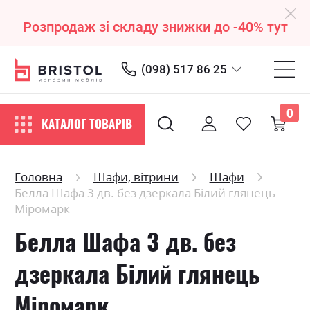
Розпродаж зі складу знижки до -40%
тут
(098) 517 86 25
0
КАТАЛОГ ТОВАРІВ
Головна
Шафи, вітрини
Шафи
Белла Шафа 3 дв. без дзеркала Білий глянець
Міромарк
Белла Шафа 3 дв. без
дзеркала Білий глянець
Міромарк