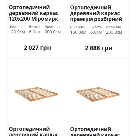
Ортопедичний
Ортопедичний
деревяний каркас
деревяний каркас
120х200 Міромарк
преміум розбірний
160х200 Міромарк
Ширина
Висота
Довжина
Ширина
Висота
Довжина
120.0см
6.0см
200.0см
160.0см
6.0см
200.0см
2 027 грн
2 888 грн
Ортопедичний
Ортопедичний
деревяний каркас
деревяний каркас