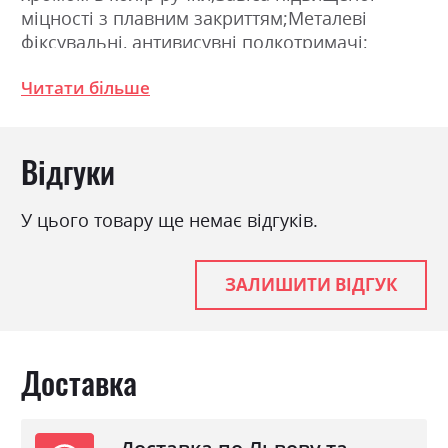
міцності з плавним закриттям;Металеві
фіксувальні, антивисувні полкотримачі;
З`єднання деталей за допомогою
Читати більше
ексцентрикової стяжки (MINIFIX). Розміри:
Ширина: 138.0см, Висота: 225.0см, Глибина:
55.0см
Відгуки
Фабрика:
Міромарк
У цього товару ще немає відгуків.
Колір (Фасад):
білий глянець
Колір (Корпус):
білий глянець
ЗАЛИШИТИ ВІДГУК
Колір матеріалу
білий глянець
Стиль
мінімалізм, модерн
Матеріал
лакована ДСП
Доставка