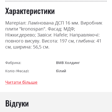
Характеристики
Матеріал: Ламінована ДСП 16 мм. Виробник
плити "kronospan". Фасад: МДФ;
Ніжки:дерево; Завіси: Hafele; Направляючі:
повного висуву. Висота: 197 см, глибина: 41
см, ширина: 56,5 см.
Фабрика:
ВМВ Холдинг
Колір (Фасад):
білий
Колір (Корпус):
білий
Читати більше
Колір матеріалу
білий
Стиль
мінімалізм, модерн
Відгуки
Матеріал
ламінована ДСП