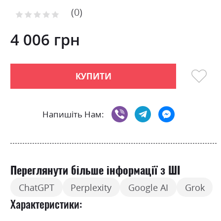
to
0
the
Рейтинг:
0
100
beginning
% of
of
4 006 грн
the
images
gallery
КУПИТИ
Напишіть Нам:
Переглянути більше інформації з ШІ
ChatGPT
Perplexity
Google AI
Grok
Характеристики