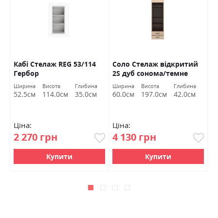
EG
Кабі Стелаж REG 53/114
Соло Стелаж відкритий
С
Гербор
2S дуб сонома/темне
д
венге ВМВ Холдинг
Х
Ширина
Висота
Глибина
Ширина
Висота
Глибина
Ш
52.5см
114.0см
35.0см
60.0см
197.0см
42.0см
9
Ціна:
Ціна:
Ц
2 270 грн
4 130 грн
7
Купити
Купити