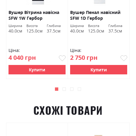
Вушер Вітрина навісна
Вушер Пенал навісний
В
SFW 1W Гербор
SFW 1D Гербор
2
а
Ширина
Висота
Глибина
Ширина
Висота
Глибина
Ш
м
40.0см
125.0см
37.5см
40.0см
125.0см
37.5см
9
Ціна:
Ціна:
Ц
4 040 грн
2 750 грн
7
Купити
Купити
СХОЖІ ТОВАРИ