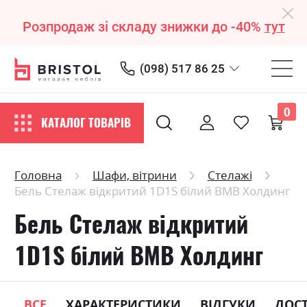
Розпродаж зі складу знижки до -40%
тут
(098) 517 86 25
0
КАТАЛОГ ТОВАРІВ
Головна
Шафи, вітрини
Стелажі
Бель Стелаж відкритий 1D1S білий ВМВ Холдинг
Бель Стелаж відкритий
1D1S білий ВМВ Холдинг
ВСЕ
ХАРАКТЕРИСТИКИ
ВІДГУКИ
ДОС