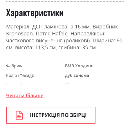
Характеристики
Матеріал: ДСП ламінована 16 мм. Виробник
Kronospan. Петлі: Hafele. Направляючі:
часткового висунення (роликові). Ширина: 90
см, висота: 113,5 см, глибина: 35 см
Фабрика:
ВМВ Холдинг
Колір (Фасад):
дуб сонома
Колір (Корпус):
98
Колір матеріалу
дуб сонома
Читати більше
Стиль
мінімалізм, модерн
Матеріал
ламінована ДСП
ІНСТРУКЦІЯ ПО ЗБІРЦІ