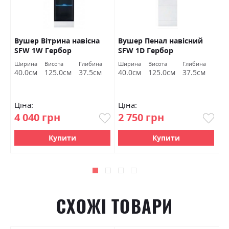
Вушер Вітрина навісна
Вушер Пенал навісний
В
SFW 1W Гербор
SFW 1D Гербор
2
а
Ширина
Висота
Глибина
Ширина
Висота
Глибина
Ш
м
40.0см
125.0см
37.5см
40.0см
125.0см
37.5см
9
Ціна:
Ціна:
Ц
4 040 грн
2 750 грн
7
Купити
Купити
СХОЖІ ТОВАРИ