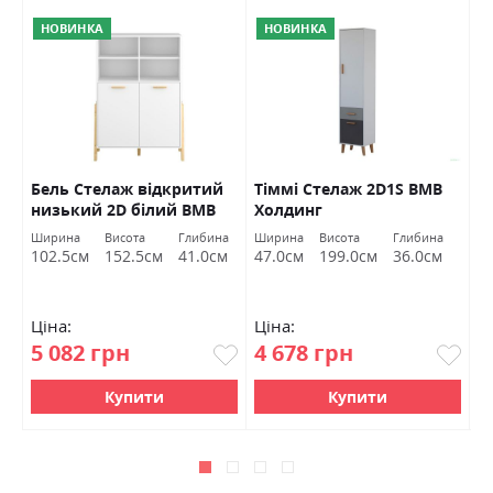
НОВИНКА
НОВИНКА
EG
Бель Стелаж відкритий
Тіммі Стелаж 2D1S ВМВ
А
низький 2D білий ВМВ
Холдинг
н
Холдинг
Ширина
Висота
Глибина
Ширина
Висота
Глибина
Ш
102.5см
152.5см
41.0см
47.0см
199.0см
36.0см
1
Ціна:
Ціна:
Ц
5 082 грн
4 678 грн
1
Купити
Купити