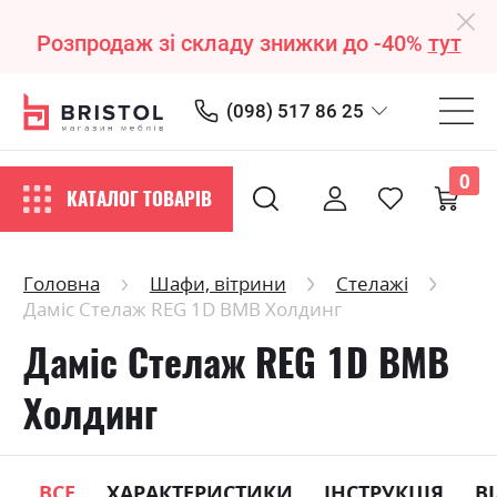
Розпродаж зі складу знижки до -40%
тут
(098) 517 86 25
0
КАТАЛОГ ТОВАРІВ
Головна
Шафи, вітрини
Стелажі
Даміс Стелаж REG 1D ВМВ Холдинг
Даміс Стелаж REG 1D ВМВ
Холдинг
ВСЕ
ХАРАКТЕРИСТИКИ
ІНСТРУКЦІЯ
В