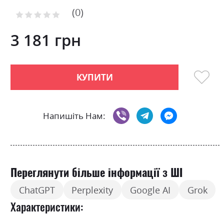
to
0
the
Рейтинг:
0
100
beginning
% of
of
3 181 грн
the
images
gallery
КУПИТИ
Напишіть Нам:
Переглянути більше інформації з ШІ
ChatGPT
Perplexity
Google AI
Grok
Характеристики