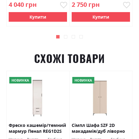
4 040 грн
2 750 грн
7
Купити
Купити
СХОЖІ ТОВАРИ
НОВИНКА
НОВИНКА
Фреско кашемір/темний
Сімпл Шафа SZF 2D
Н
мармур Пенал REG1D2S
макадамія/дуб ліворно
с
БРВ Україна
БРВ Україна