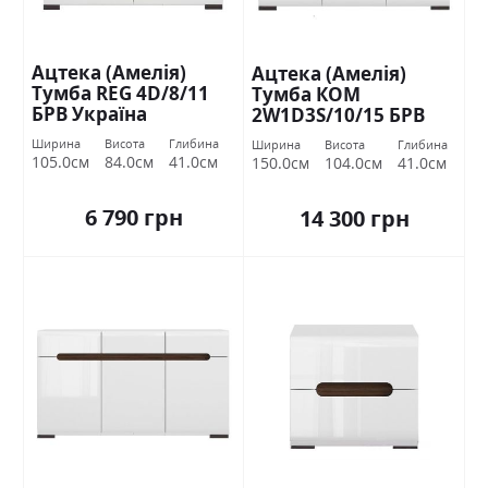
Ацтека (Амелія)
Ацтека (Амелія)
Тумба REG 4D/8/11
Тумба КОМ
БРВ Україна
2W1D3S/10/15 БРВ
Україна
Ширина
Висота
Глибина
Ширина
Висота
Глибина
105.0см
84.0см
41.0см
150.0см
104.0см
41.0см
6 790 грн
14 300 грн