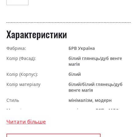
Характеристики
Фабрика:
БРВ Україна
Колір (Фасад):
білий глянець/дуб венге
магія
Колір (Корпус):
білий
Колір матеріалу
білий/білий глянець/дуб
венге магія
Стиль
мінімалізм, модерн
Матеріал
ламінована ДСП з МДФ
Читати більше