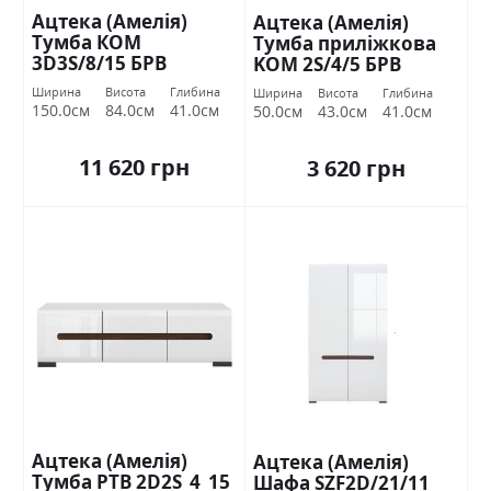
Ацтека (Амелія)
Ацтека (Амелія)
Тумба КОМ
Тумба приліжкова
3D3S/8/15 БРВ
KOM 2S/4/5 БРВ
Україна
Україна
Ширина
Висота
Глибина
Ширина
Висота
Глибина
150.0см
84.0см
41.0см
50.0см
43.0см
41.0см
11 620 грн
3 620 грн
Ацтека (Амелія)
Ацтека (Амелія)
Тумба РТВ 2D2S_4_15
Шафа SZF2D/21/11