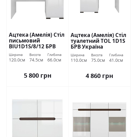
Ацтека (Амелія) Стіл
Ацтека (Амелія) Стіл
письмовий
туалетний TOL 1D1S
BIU1D1S/8/12 БРВ
БРВ Україна
Україна
Ширина
Висота
Глибина
Ширина
Висота
Глибина
120.0см
74.5см
66.0см
110.0см
75.0см
41.0см
5 800 грн
4 860 грн