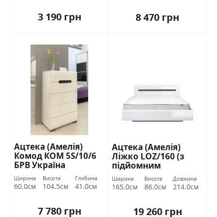
3 190 грн
8 470 грн
Ацтека (Амелія)
Ацтека (Амелія)
Комод КОМ 5S/10/6
Ліжко LOZ/160 (з
БРВ Україна
підйомним
механізмом) БРВ
Ширина
Висота
Глибина
Ширина
Висота
Довжина
Україна
60.0см
104.5см
41.0см
165.0см
86.0см
214.0см
7 780 грн
19 260 грн