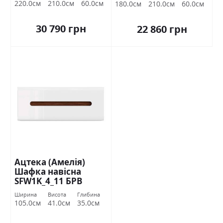
220.0см
210.0см
60.0см
180.0см
210.0см
60.0см
30 790 грн
22 860 грн
Ацтека (Амелія)
Шафка навісна
SFW1K_4_11 БРВ
Україна
Ширина
Висота
Глибина
105.0см
41.0см
35.0см