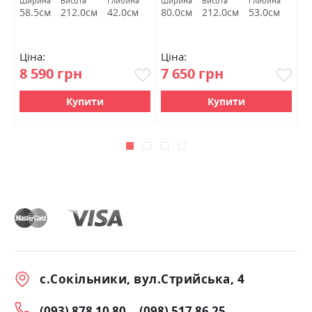
а
Ширина
Висота
Глибина
Ширина
Висота
Глибина
Ш
м
58.5см
212.0см
42.0см
80.0см
212.0см
53.0см
1
Ціна:
Ціна:
Ц
8 590 грн
7 650 грн
1
Купити
Купити
с.Сокільники, вул.Стрийська, 4
(093) 878 10 80
(098) 517 86 25