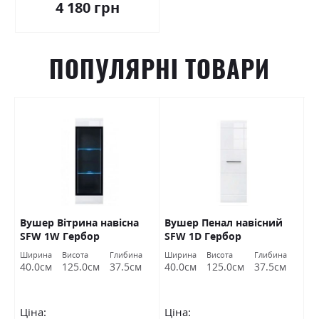
4 180 грн
ПОПУЛЯРНІ ТОВАРИ
Вушер Вітрина навісна
Вушер Пенал навісний
В
SFW 1W Гербор
SFW 1D Гербор
2
а
Ширина
Висота
Глибина
Ширина
Висота
Глибина
Ш
м
40.0см
125.0см
37.5см
40.0см
125.0см
37.5см
9
Ціна:
Ціна:
Ц