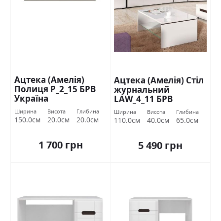
Ацтека (Амелія)
Ацтека (Амелія) Стіл
Полиця Р_2_15 БРВ
журнальний
Україна
LAW_4_11 БРВ
Україна
Ширина
Висота
Глибина
Ширина
Висота
Глибина
150.0см
20.0см
20.0см
110.0см
40.0см
65.0см
1 700 грн
5 490 грн